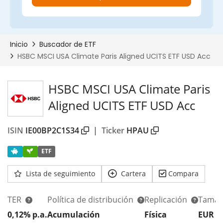
HSBC MSCI USA Climate Paris
Aligned UCITS ETF USD Acc
ISIN
IE00BP2C1S34
|
Ticker
HPAU
ETF
Lista de seguimiento
Cartera
Compara
TER
Política de distribución
Replicación
Tamañ
0,12% p.a.
Acumulación
Física
EUR 3