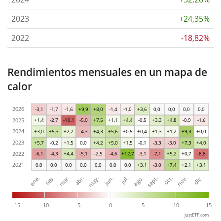
2023
+24,35%
2022
-18,82%
Rendimientos mensuales en un mapa de
calor
2026
-3,1
-1,7
-1,6
+9,9
+8,0
-1,4
-1,0
+3,6
0,0
0,0
0,0
0,0
2025
+1,4
-2,7
-10,1
-5,0
+7,5
+1,1
+4,4
-0,5
+3,3
+4,8
-0,9
-1,6
2024
+3,0
+5,3
+2,2
-4,3
+4,3
+5,6
+0,5
+0,4
+1,3
+1,2
+9,3
+0,0
2023
+5,7
-0,2
+1,5
0,0
+4,2
+5,0
+1,5
-0,1
-3,3
-3,0
+7,3
+4,0
2022
-6,1
-4,3
+4,4
-5,1
-2,5
-4,6
+12,7
-3,1
-7,1
+5,2
+0,7
-8,8
2021
0,0
0,0
0,0
0,0
0,0
0,0
0,0
+3,1
-3,0
+7,4
+2,1
+3,1
ene.
abr.
jul.
oct.
mar.
jun.
sept.
dic.
feb.
may.
ago.
nov.
-15
-10
-5
0
5
10
15
justETF.com