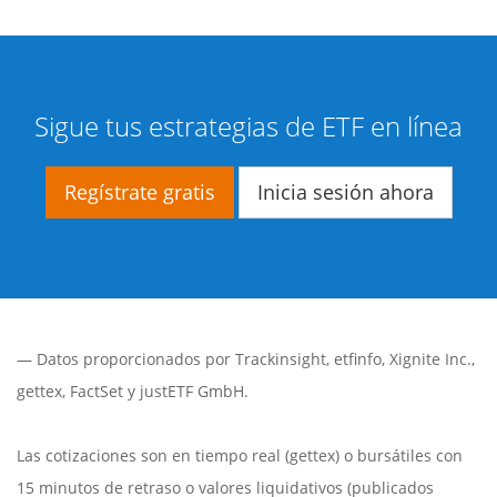
Sigue tus estrategias de ETF en línea
Regístrate gratis
Inicia sesión ahora
— Datos proporcionados por
Trackinsight
,
etfinfo
,
Xignite Inc.
,
gettex
,
FactSet
y justETF GmbH.
Las cotizaciones son en tiempo real (gettex) o bursátiles con
15 minutos de retraso o valores liquidativos (publicados