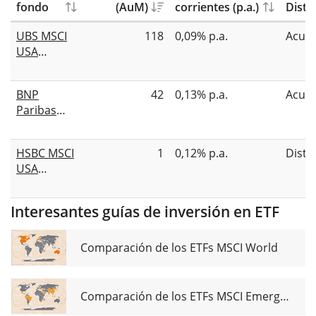
fondo
(AuM)
corrientes (p.a.)
Distr
UBS MSCI
118
0,09% p.a.
Acum
USA
Climate
Paris
BNP
42
0,13% p.a.
Acum
Aligned
Paribas
UCITS ETF
Easy II
USD acc
MSCI USA
HSBC MSCI
1
0,12% p.a.
Distr
PAB UCITS
USA
ETF USD
Climate
Acc
Paris
Interesantes guías de inversión en ETF
Aligned
UCITS ETF
USD (Dist)
Comparación de los ETFs MSCI World
Comparación de los ETFs MSCI Emerging Markets