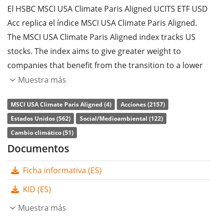
El HSBC MSCI USA Climate Paris Aligned UCITS ETF USD
Acc replica el índice MSCI USA Climate Paris Aligned.
The MSCI USA Climate Paris Aligned index tracks US
stocks. The index aims to give greater weight to
companies that benefit from the transition to a lower
carbon economy. In addition, EU directives on climate
Muestra más
protection are taken into account. The parent index is
MSCI USA Climate Paris Aligned (4)
Acciones (2157)
the MSCI USA.
Estados Unidos (562)
Social/Medioambiental (122)
La
ratio de gastos totales
(TER) del ETF es del
0,12%
Cambio climático (51)
p.a.
. El ETF replica la rentabilidad del índice subyacente
Documentos
comprando todos los componentes del índice (réplica
Ficha informativa (ES)
completa). Los dividendos del ETF se
acumulan
y se
reinvierten en el ETF.
KID (ES)
El HSBC MSCI USA Climate Paris Aligned UCITS ETF USD
Muestra más