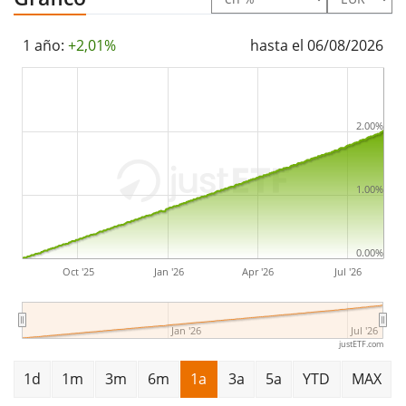
gestionados
. El ETF se
lanzó el 25 de mayo de 2007
y
está
domiciliado en Luxemburgo
.
1 año:
+2,01%
hasta el 06/08/2026
2.00%
1.00%
0.00%
Oct '25
Jan '26
Apr '26
Jul '26
Jan '26
Jul '26
justETF.com
1d
1m
3m
6m
1a
3a
5a
YTD
MAX