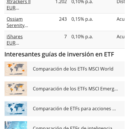
Xtrackers II
1.202
0,10% p.a.
Distr
EUR
Overnight
Ossiam
243
0,15% p.a.
Acum
Rate Swap
Serenity
UCITS ETF
Euro UCITS
1D
iShares
7
0,10% p.a.
Acum
ETF 1C
EUR
(EUR)
Overnight
Interesantes guías de inversión en ETF
Rate Swap
UCITS ETF
(Acc)
Comparación de los ETFs MSCI World
Comparación de los ETFs MSCI Emerging Markets
Comparación de ETFs para acciones de dividendos globales
Comparación de ETFs de inteligencia artificial