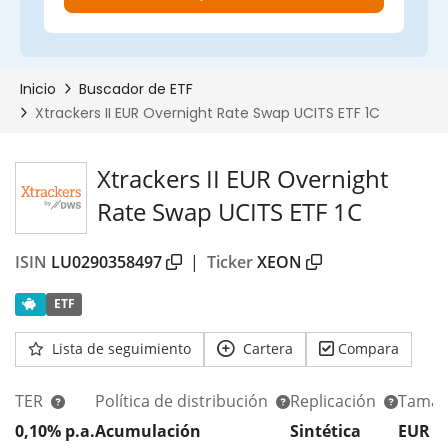
Xtrackers II EUR Overnight
Rate Swap UCITS ETF 1C
ISIN
LU0290358497
|
Ticker
XEON
ETF
Lista de seguimiento
Cartera
Compara
TER
Política de distribución
Replicación
Tamañ
0,10% p.a.
Acumulación
Sintética
EUR 2