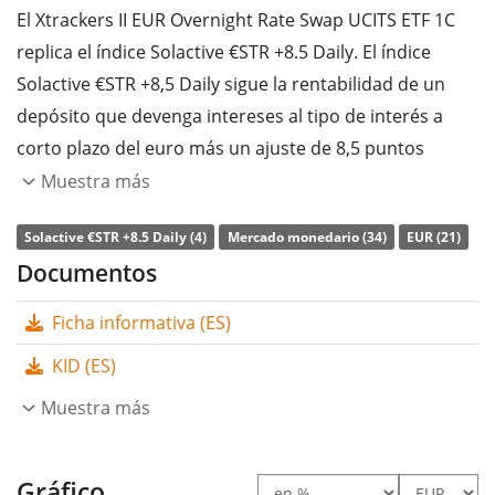
El Xtrackers II EUR Overnight Rate Swap UCITS ETF 1C
replica el índice Solactive €STR +8.5 Daily. El índice
Solactive €STR +8,5 Daily sigue la rentabilidad de un
depósito que devenga intereses al tipo de interés a
corto plazo del euro más un ajuste de 8,5 puntos
básicos.
Muestra más
La
ratio de gastos totales
(TER) del ETF es del
0,10%
Solactive €STR +8.5 Daily (4)
Mercado monedario (34)
EUR (21)
p.a.
. El Xtrackers II EUR Overnight Rate Swap UCITS ETF
Documentos
1C es el ETF más barato y más grande que sigue el
Ficha informativa (ES)
índice Solactive €STR +8.5 Daily. El ETF replica la
rentabilidad del índice subyacente de forma
sintética
KID (ES)
con un swap
.
Muestra más
El Xtrackers II EUR Overnight Rate Swap UCITS ETF 1C es
un ETF muy grande con
22.253m Euro de activos
Gráfico