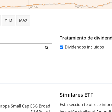
Jan '26
Mar '26
YTD
MAX
Tratamiento de dividen
Dividendos incluidos
Similares ETF
Esta sección te ofrece inf
urope Small Cap ESG Broad
CTB Select
inversión similar al Amund