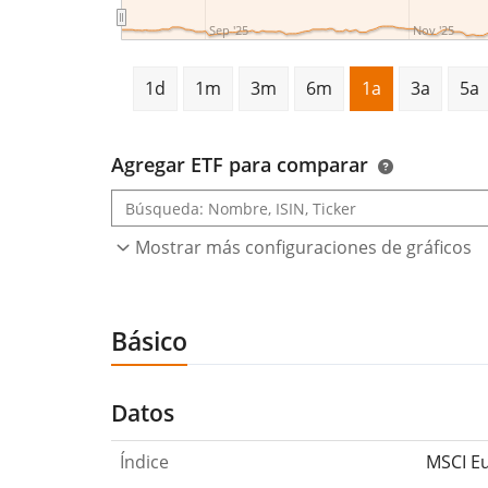
Sep '25
Nov '25
1d
1m
3m
6m
1a
3a
5a
Agregar ETF para comparar
Mostrar más configuraciones de gráficos
Básico
Datos
Índice
MSCI E