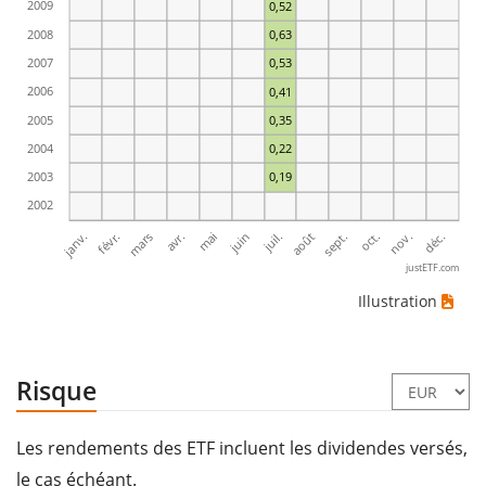
2009
0,52
2008
0,63
2007
0,53
2006
0,41
2005
0,35
2004
0,22
2003
0,19
2002
janv.
avr.
juil.
oct.
mars
juin
sept.
déc.
févr.
mai
août
nov.
justETF.com
Illustration
Risque
Les rendements des ETF incluent les dividendes versés,
le cas échéant.