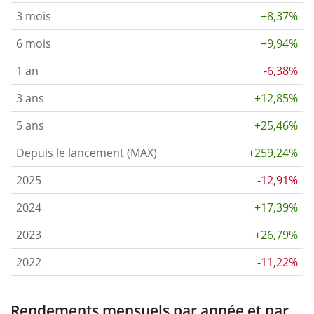
3 mois
+8,37%
6 mois
+9,94%
1 an
-6,38%
3 ans
+12,85%
5 ans
+25,46%
Depuis le lancement (MAX)
+259,24%
2025
-12,91%
2024
+17,39%
2023
+26,79%
2022
-11,22%
Rendements mensuels par année et par