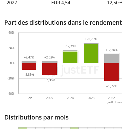
2022
EUR 4,54
12,50%
Part des distributions dans le rendement
40%
+26,79%
+26,79%
+17,39%
+17,39%
20%
+12,50%
+12,50%
+2,47%
+2,47%
+2,52%
+2,52%
0%
-8,85%
-8,85%
-20%
-15,43%
-15,43%
-23,72%
-23,72%
-40%
1 an
2025
2024
2023
2022
justETF.com
Distributions par mois