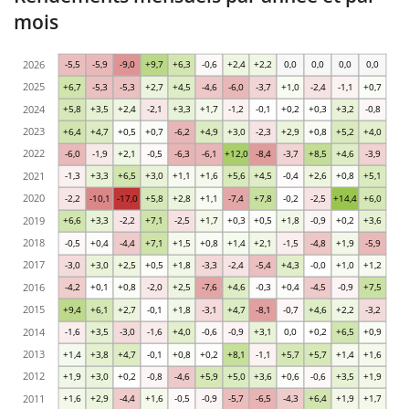
mois
2026
-5,5
-5,9
-9,0
+9,7
+6,3
-0,6
+2,4
+2,2
0,0
0,0
0,0
0,0
2025
+6,7
-5,3
-5,3
+2,7
+4,5
-4,6
-6,0
-3,7
+1,0
-2,4
-1,1
+0,7
2024
+5,8
+3,5
+2,4
-2,1
+3,3
+1,7
-1,2
-0,1
+0,2
+0,3
+3,2
-0,8
2023
+6,4
+4,7
+0,5
+0,7
-6,2
+4,9
+3,0
-2,3
+2,9
+0,8
+5,2
+4,0
2022
-6,0
-1,9
+2,1
-0,5
-6,3
-6,1
+12,0
-8,4
-3,7
+8,5
+4,6
-3,9
2021
-1,3
+3,3
+6,5
+3,0
+1,1
+1,6
+5,6
+4,5
-0,4
+2,6
+0,8
+5,1
2020
-2,2
-10,1
-17,0
+5,8
+2,8
+1,1
-7,4
+7,8
-0,2
-2,5
+14,4
+6,0
2019
+6,6
+3,3
-2,2
+7,1
-2,5
+1,7
+0,3
+0,5
+1,8
-0,9
+0,2
+3,6
2018
-0,5
+0,4
-4,4
+7,1
+1,5
+0,8
+1,4
+2,1
-1,5
-4,8
+1,9
-5,9
2017
-3,0
+3,0
+2,5
+0,5
+1,8
-3,3
-2,4
-5,4
+4,3
-0,0
+1,0
+1,2
2016
-4,2
+0,1
+0,8
-2,0
+2,5
-7,6
+4,6
-0,3
+0,4
-4,5
-0,9
+7,5
2015
+9,4
+6,1
+2,7
-0,1
+1,8
-3,1
+4,7
-8,1
-0,7
+4,6
+2,2
-3,2
2014
-1,6
+3,5
-3,0
-1,6
+4,0
-0,6
-0,9
+3,1
0,0
+0,2
+6,5
+0,9
2013
+1,4
+3,8
+4,7
-0,1
+0,8
+0,2
+8,1
-1,1
+5,7
+5,7
+1,4
+1,6
2012
+1,9
+3,0
+0,2
-0,8
-4,6
+5,9
+5,0
+3,6
+0,6
-0,6
+3,5
+1,9
2011
+1,6
+2,9
-4,4
+1,6
-0,5
-0,9
-5,7
-6,5
-4,3
+6,4
+1,9
+1,7