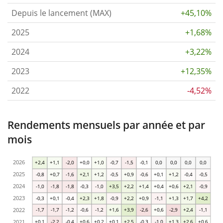
Depuis le lancement (MAX)
+45,10%
2025
+1,68%
2024
+3,22%
2023
+12,35%
2022
-4,52%
Rendements mensuels par année et par
mois
2026
+2,4
+1,1
-2,0
+0,0
+1,0
-0,7
-1,5
-0,1
0,0
0,0
0,0
0,0
2025
-0,8
+0,7
-1,6
+2,1
+1,2
-0,5
+0,9
-0,6
+0,1
+1,2
-0,4
-0,5
2024
-1,0
-1,8
-1,8
-0,3
-1,0
+3,5
+2,2
+1,4
+0,4
+0,6
+2,1
-0,9
2023
-0,3
+0,1
-0,4
+2,3
+1,8
-0,9
+2,2
+0,9
-1,1
+1,3
+1,7
+4,2
2022
-1,7
-1,7
-1,2
-0,6
-1,2
+1,6
+3,9
-2,6
+0,6
-2,9
+2,4
-1,1
2021
+0,1
-2,2
-0,4
+0,6
+0,2
+0,1
+2,5
-0,3
-1,0
+1,3
+2,6
+0,6