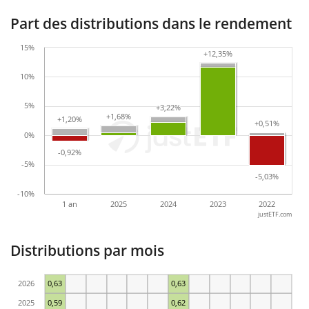
Part des distributions dans le rendement
15%
+12,35%
+12,35%
10%
5%
+3,22%
+3,22%
+1,68%
+1,68%
+1,20%
+1,20%
+0,51%
+0,51%
0%
-0,92%
-0,92%
-5%
-5,03%
-5,03%
-10%
1 an
2025
2024
2023
2022
justETF.com
Distributions par mois
2026
0,63
0,63
2025
0,59
0,62