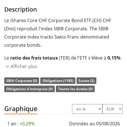
Description
Le iShares Core CHF Corporate Bond ETF (CH) CHF
(Dist) reproduit l'index SBI® Corporate. The SBI®
Corporate index tracks Swiss Franc denominated
corporate bonds.
Le
ratio des frais totaux
(TER) de l'ETF s'élève à
0,15%
p.a.
. L'ETF reproduit la performance de l’indice sous-
Afficher plus
jacent en achetant une sélection des composantes les
SBI® Corporate (0)
Obligations (1185)
Suisse (2)
plus pertinentes de l’indice (technique
Obligations d’entreprise (0)
Toutes les durées (0)
d’échantillonnage). Les revenus d’intérêt (coupons) de
l'ETF sont
distribués
aux investisseurs (Une fois par
semestre).
Graphique
Le iShares Core CHF Corporate Bond ETF (CH) CHF
1 an :
+0,28%
Données au 05/08/2026