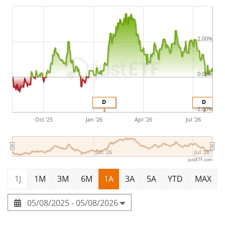
(Dist) est un très grand ETF avec des
actifs sous
gestion à hauteur de 2 174 M d'EUR
. L'ETF a été
lancé
le 14 janvier 2014
et est
domicilié en Suisse
.
2.00%
0.00%
D
D
-2.00%
Oct '25
Jan '26
Apr '26
Jul '26
Jan '26
Jul '26
justETF.com
1J
1M
3M
6M
1A
3A
5A
YTD
MAX
05/08/2025 - 05/08/2026