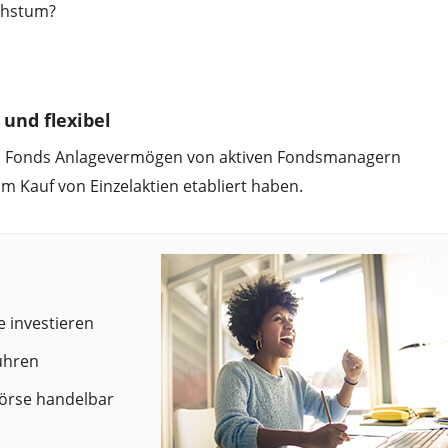
chstum?
igen Ihre Zustimmung, um den
be Video-Service zu laden.
Akzeptieren
Details
 und flexibel
en Fonds Anlagevermögen von aktiven Fondsmanagern
m Kauf von Einzelaktien etabliert haben.
e investieren
ühren
 Börse handelbar