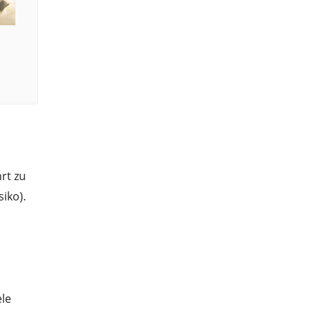
rt zu
iko).
ele