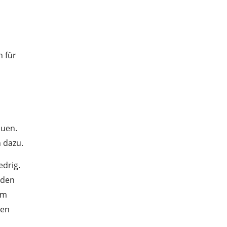
h für
auen.
 dazu.
edrig.
nden
um
den