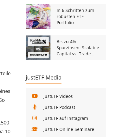
In 6 Schritten zum
robusten ETF
Portfolio
Bis zu 4%
Sparzinsen: Scalable
Capital vs. Trade
Republic
teile
justETF Media
eines
justETF Videos
 So
justETF Podcast
justETF auf Instagram
1.500
justETF Online-Seminare
wa 10