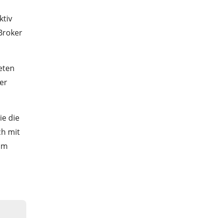
ktiv
Broker
ieten
er
ie die
ch mit
 im