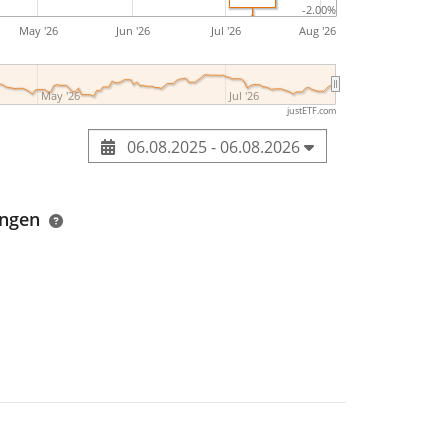
-2.00%
May '26
Jun '26
Jul '26
Aug '26
May '26
Jul '26
justETF.com
06.08.2025 - 06.08.2026
ungen