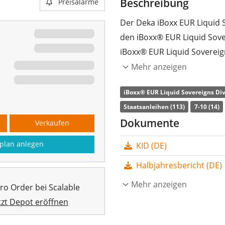
Beschreibung
Preisalarme
Der Deka iBoxx EUR Liquid S
den iBoxx® EUR Liquid Sover
iBoxx® EUR Liquid Sovereign
25 liquidesten in Euro deno
Mehr anzeigen
Regierungen der Eurozone b
iBoxx® EUR Liquid Sovereigns Dive
Maximale Gewichtung pro La
Staatsanleihen (113)
7-10 (14)
Die
TER
(Gesamtkostenquote
Dokumente
Verkaufen
die Wertentwicklung des I
plan anlegen
KID (DE)
aller Indexbestandteile) na
die Anleger
ausgeschüttet
Halbjahresbericht (DE)
Der Deka iBoxx EUR Liquid S
Mehr anzeigen
pro Order bei Scalable
sehr kleiner ETF mit
12 Mio
tzt Depot eröffnen
März 2009 in Deutschland