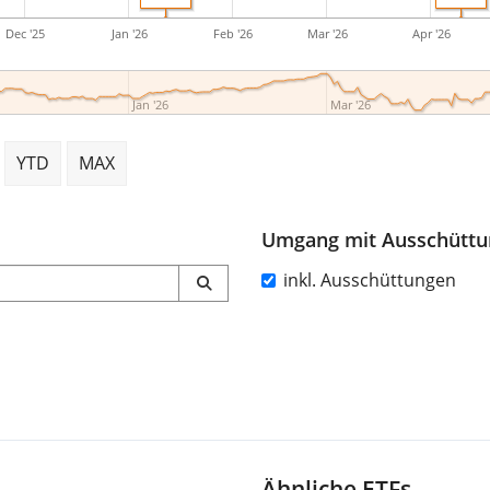
Dec '25
Jan '26
Feb '26
Mar '26
Apr '26
Jan '26
Mar '26
YTD
MAX
Umgang mit Ausschütt
inkl. Ausschüttungen
Ähnliche ETFs