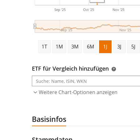
Sep '25
Oct '25
Nov '25
Sep '25
Nov '25
1T
1M
3M
6M
1J
3J
5J
ETF für Vergleich hinzufügen
Weitere Chart-Optionen anzeigen
Basisinfos
Stammdaten