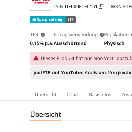
ISIN
DE000ETFL151
|
WKN
ETF
Sparplanfähig
ETF
TER
Ertragsverwendung
Replikation
0,15% p.a.
Ausschüttend
Physisch
Dieses Produkt hat nur eine Vertriebszu
Übersicht
Chart
Basisinfos
Zus
Übersicht