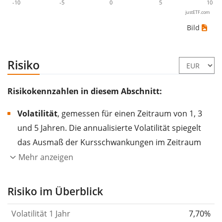
-10
-5
0
5
10
justETF.com
Bild
Risiko
Risikokennzahlen in diesem Abschnitt:
Volatilität
, gemessen für einen Zeitraum von 1, 3
und 5 Jahren. Die annualisierte Volatilität spiegelt
das Ausmaß der Kursschwankungen im Zeitraum
eines Jahres wider.
Je höher die Volatilität, desto
Mehr anzeigen
stärker hat sich der Kurs des Wertpapiers (der
Aktie, des ETF, usw.) in der Vergangenheit
Risiko im Überblick
verändert.
Wertpapiere mit höherer Volatilität
Volatilität 1 Jahr
7,70%
gelten im Allgemeinen als risikoreicher. Wir