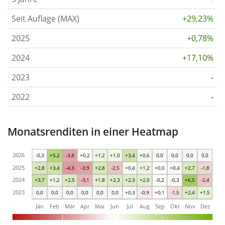
Seit Auflage (MAX)
+29,23%
2025
+0,78%
2024
+17,10%
2023
-
2022
-
Monatsrenditen in einer Heatmap
2026
-0,3
+5,2
-3,8
+0,2
+1,2
+1,0
+3,4
+0,6
0,0
0,0
0,0
0,0
2025
+2,8
+3,4
-4,3
-3,9
+2,8
-2,5
+0,4
+1,2
+0,0
+0,4
+2,7
-1,8
2024
+3,7
+1,2
+2,5
-3,1
+1,8
+2,3
+2,3
+2,0
-0,2
-0,3
+6,5
-2,4
2023
0,0
0,0
0,0
0,0
0,0
0,0
+0,3
-0,9
+0,1
-1,5
+2,4
+1,5
Jän
Feb
Mär
Apr
Mai
Jun
Jul
Aug
Sep
Okt
Nov
Dez