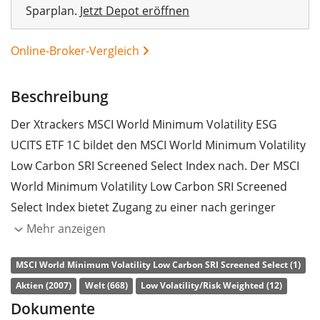
Sparplan.
Jetzt Depot eröffnen
Online-Broker-Vergleich
Beschreibung
Der Xtrackers MSCI World Minimum Volatility ESG
UCITS ETF 1C bildet den MSCI World Minimum Volatility
Low Carbon SRI Screened Select Index nach. Der MSCI
World Minimum Volatility Low Carbon SRI Screened
Select Index bietet Zugang zu einer nach geringer
Volatilität und ESG-Kriterien (Umwelt, Soziales und
Mehr anzeigen
Unternehmensführung) optimierten Auswahl an
MSCI World Minimum Volatility Low Carbon SRI Screened Select (1)
Unternehmen aus Industrieländern weltweit.
Aktien (2007)
Welt (668)
Low Volatility/Risk Weighted (12)
Ausgangsindex ist der MSCI World Index.
Dokumente