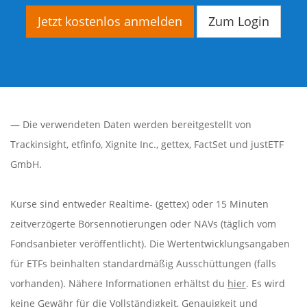
Jetzt kostenlos anmelden
Zum Login
— Die verwendeten Daten werden bereitgestellt von
Trackinsight
,
etfinfo
,
Xignite Inc.
,
gettex
,
FactSet
und justETF
GmbH.
Kurse sind entweder Realtime- (gettex) oder 15 Minuten
zeitverzögerte Börsennotierungen oder NAVs (täglich vom
Fondsanbieter veröffentlicht). Die Wertentwicklungsangaben
für ETFs beinhalten standardmäßig Ausschüttungen (falls
vorhanden). Nähere Informationen erhältst du
hier
. Es wird
keine Gewähr für die Vollständigkeit, Genauigkeit und