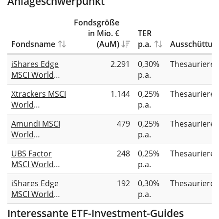
Anlageschwerpunkt
Fondsgröße
in Mio. €
TER
Fondsname
(AuM)
p.a.
Ausschüttun
iShares Edge
2.291
0,30%
Thesauriere
MSCI World
p.a.
Minimum
Xtrackers MSCI
1.144
0,25%
Thesauriere
Volatility
World
p.a.
UCITS ETF USD
Minimum
(Acc)
Amundi MSCI
479
0,25%
Thesauriere
Volatility
World
p.a.
UCITS ETF 1C
Minimum
UBS Factor
248
0,25%
Thesauriere
Volatility
MSCI World
p.a.
Advanced
Selection
UCITS ETF Acc
iShares Edge
192
0,30%
Thesauriere
Minimum
MSCI World
p.a.
Volatility
Minimum
UCITS ETF USD
Interessante ETF-Investment-Guides
Volatility
acc