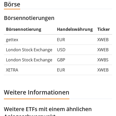
Börse
-50%.
Börsennotierungen
Die Wertentwicklungsangaben für ETFs beinhalten
Ausschüttungen (falls vorhanden).
Börsennotierung
Handelswährung
Ticker
gettex
EUR
XWEB
London Stock Exchange
USD
XWEB
London Stock Exchange
GBP
XWBS
XETRA
EUR
XWEB
Weitere Informationen
Weitere ETFs mit einem ähnlichen