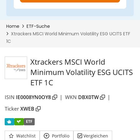
Xtrackers MSCI World
Minimum Volatility ESG UCITS
ETF 1C
ISIN
IE0008YN0OY8
|
WKN
DBX0TW
|
Ticker
XWEB
ETF
Watchlist
Portfolio
Vergleichen