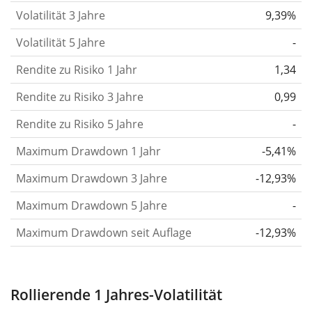
berechnen die Volatilität auf Basis der Daten der
Volatilität 3 Jahre
9,39%
letzten 1, 3 und 5 Jahre, damit du sehen kannst, ob
Volatilität 5 Jahre
-
die Kursschwankungen im Laufe der Zeit stärker
Rendite zu Risiko 1 Jahr
oder schwächer wurden. Weitere Informationen
1,34
findest du in unserem Artikel:
Volatilität als
Rendite zu Risiko 3 Jahre
0,99
Risikomaß
.
Rendite zu Risiko 5 Jahre
-
Rendite pro Risiko
für Zeiträume von 1, 3 und 5
Maximum Drawdown 1 Jahr
-5,41%
Jahren. Diese Kennzahl ist definiert als die
annualisierte (d. h. auf einen Einjahreszeitraum
Maximum Drawdown 3 Jahre
-12,93%
umgerechnete) historische Rendite geteilt durch die
Maximum Drawdown 5 Jahre
-
historische annualisierte Volatilität.
Rendite pro
Maximum Drawdown seit Auflage
-12,93%
Risiko setzt die historische Rendite eines
Wertpapiers ins Verhältnis zu seinem
historischen Risiko
und gibt dir einen Hinweis auf
Rollierende 1 Jahres-Volatilität
das Ausmaß der Kursschwankungen, die man in