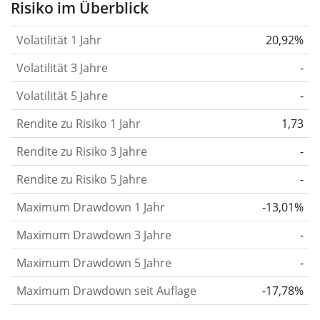
Risiko im Überblick
verändert.
Wertpapiere mit höherer Volatilität
Volatilität 1 Jahr
20,92%
gelten im Allgemeinen als risikoreicher. Wir
berechnen die Volatilität auf Basis der Daten der
Volatilität 3 Jahre
-
letzten 1, 3 und 5 Jahre, damit du sehen kannst, ob
Volatilität 5 Jahre
-
die Kursschwankungen im Laufe der Zeit stärker
Rendite zu Risiko 1 Jahr
oder schwächer wurden. Weitere Informationen
1,73
findest du in unserem Artikel:
Volatilität als
Rendite zu Risiko 3 Jahre
-
Risikomaß
.
Rendite zu Risiko 5 Jahre
-
Rendite pro Risiko
für Zeiträume von 1, 3 und 5
Maximum Drawdown 1 Jahr
-13,01%
Jahren. Diese Kennzahl ist definiert als die
annualisierte (d. h. auf einen Einjahreszeitraum
Maximum Drawdown 3 Jahre
-
umgerechnete) historische Rendite geteilt durch die
Maximum Drawdown 5 Jahre
-
historische annualisierte Volatilität.
Rendite pro
Maximum Drawdown seit Auflage
-17,78%
Risiko setzt die historische Rendite eines
Wertpapiers ins Verhältnis zu seinem