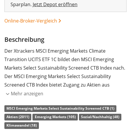
Sparplan.
Jetzt Depot eröffnen
Online-Broker-Vergleich
Beschreibung
Der Xtrackers MSCI Emerging Markets Climate
Transition UCITS ETF 1C bildet den MSCI Emerging
Markets Select Sustainability Screened CTB Index nach.
Der MSCI Emerging Markets Select Sustainability
Screened CTB Index bietet Zugang zu Aktien aus
Schwellenländern weltweit. Die Titelauswahl und -
Mehr anzeigen
gewichtung erfolgt anhand von
MSCI Emerging Markets Select Sustainability Screened CTB (1)
Nachhaltigkeitskriterien und EU-Richtlinien zum
Aktien (2011)
Emerging Markets (105)
Sozial/Nachhaltig (48)
Klimaschutz. Ausgangsindex ist der MSCI Emerging
Klimawandel (18)
Markets Index.