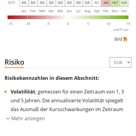
2023
0,0
0,0
0,0
0,0
0,0
0,0
0,0
0,0
-0,1
-4,0
+4,7
+2,5
Jän
Feb
Mär
Apr
Mai
Jun
Jul
Aug
Sep
Okt
Nov
Dez
-15
-10
-5
0
5
10
15
justETF.com
Bild
Risiko
Risikokennzahlen in diesem Abschnitt:
Volatilität
, gemessen für einen Zeitraum von 1, 3
und 5 Jahren. Die annualisierte Volatilität spiegelt
das Ausmaß der Kursschwankungen im Zeitraum
eines Jahres wider.
Je höher die Volatilität, desto
Mehr anzeigen
stärker hat sich der Kurs des Wertpapiers (der
Aktie, des ETF, usw.) in der Vergangenheit