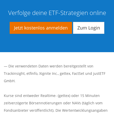
Verfolge deine ETF-Strategien online
Jetzt kostenlos anmelden
Zum Login
— Die verwendeten Daten werden bereitgestellt von
Trackinsight
,
etfinfo
,
Xignite Inc.
,
gettex
,
FactSet
und justETF
GmbH.
Kurse sind entweder Realtime- (gettex) oder 15 Minuten
zeitverzögerte Börsennotierungen oder NAVs (täglich vom
Fondsanbieter veröffentlicht). Die Wertentwicklungsangaben