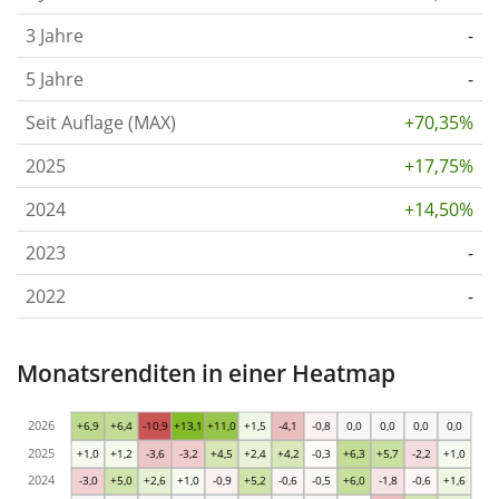
3 Jahre
-
5 Jahre
-
Seit Auflage (MAX)
+70,35%
2025
+17,75%
2024
+14,50%
2023
-
2022
-
Monatsrenditen in einer Heatmap
2026
+6,9
+6,4
-10,9
+13,1
+11,0
+1,5
-4,1
-0,8
0,0
0,0
0,0
0,0
2025
+1,0
+1,2
-3,6
-3,2
+4,5
+2,4
+4,2
-0,3
+6,3
+5,7
-2,2
+1,0
2024
-3,0
+5,0
+2,6
+1,0
-0,9
+5,2
-0,6
-0,5
+6,0
-1,8
-0,6
+1,6