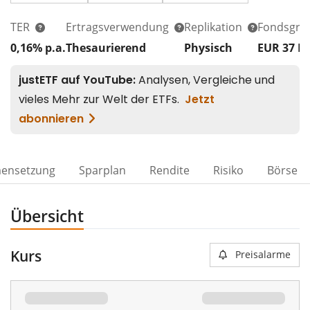
TER
Ertragsverwendung
Replikation
Fondsgrö
0,16% p.a.
Thesaurierend
Physisch
EUR 37
M
ensetzung
Sparplan
Rendite
Risiko
Börse
Übersicht
Kurs
Preisalarme