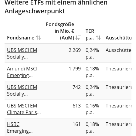
Weitere ETFs mit einem ähnlichen
Anlageschwerpunkt
Fondsgröße
in Mio. €
TER
Fondsname
(AuM)
p.a.
Ausschüttun
UBS MSCI EM
2.269
0,24%
Ausschütten
Socially
p.a.
Responsible
Amundi MSCI
1.799
0,18%
Thesauriere
UCITS ETF USD
Emerging
p.a.
dis
Markets ESG
UBS MSCI EM
742
0,24%
Thesauriere
Broad
Socially
p.a.
Transition
Responsible
UCITS ETF Acc
UBS MSCI EM
613
0,16%
Thesauriere
UCITS ETF USD
Climate Paris
p.a.
acc
Aligned UCITS
HSBC
161
0,18%
Thesauriere
ETF USD acc
Emerging
p.a.