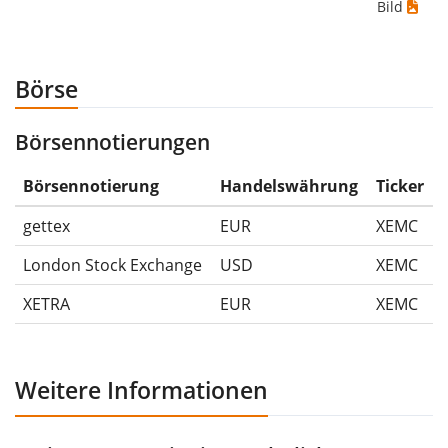
Bild
wenn du das Wertpapier für 10€ gekauft und
anschließend für 5€ verkauft hättest. Daher wäre in
diesem Fall der Maximum Drawdown (5€ - 10€)/10€ =
Börse
-50%.
Börsennotierungen
Die Wertentwicklungsangaben für ETFs beinhalten
Ausschüttungen (falls vorhanden).
Börsennotierung
Handelswährung
Ticker
gettex
EUR
XEMC
London Stock Exchange
USD
XEMC
XETRA
EUR
XEMC
Weitere Informationen