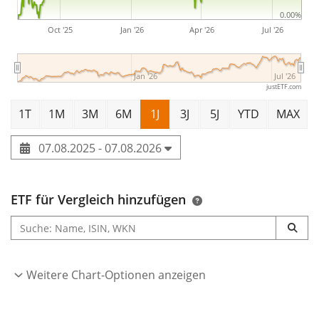
0.00%
Oct '25
Jan '26
Apr '26
Jul '26
Jan '26
Jul '26
justETF.com
1T
1M
3M
6M
1J
3J
5J
YTD
MAX
07.08.2025 - 07.08.2026
ETF für Vergleich hinzufügen
Weitere Chart-Optionen anzeigen