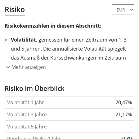
Risiko
Risikokennzahlen in diesem Abschnitt:
Volatilität
, gemessen für einen Zeitraum von 1, 3
und 5 Jahren. Die annualisierte Volatilität spiegelt
das Ausmaß der Kursschwankungen im Zeitraum
eines Jahres wider.
Je höher die Volatilität, desto
Mehr anzeigen
stärker hat sich der Kurs des Wertpapiers (der
Aktie, des ETF, usw.) in der Vergangenheit
Risiko im Überblick
verändert.
Wertpapiere mit höherer Volatilität
Volatilität 1 Jahr
20,47%
gelten im Allgemeinen als risikoreicher. Wir
berechnen die Volatilität auf Basis der Daten der
Volatilität 3 Jahre
21,17%
letzten 1, 3 und 5 Jahre, damit du sehen kannst, ob
Volatilität 5 Jahre
-
die Kursschwankungen im Laufe der Zeit stärker
Rendite zu Risiko 1 Jahr
oder schwächer wurden. Weitere Informationen
0,89