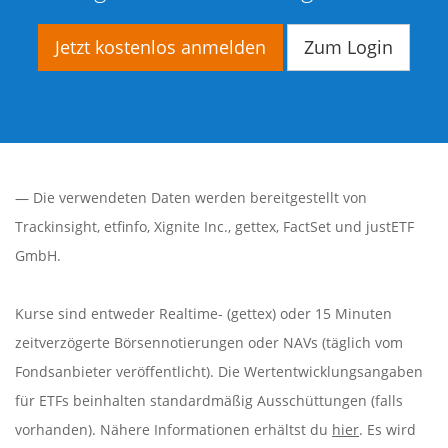
Jetzt kostenlos anmelden
Zum Login
— Die verwendeten Daten werden bereitgestellt von
Trackinsight
,
etfinfo
,
Xignite Inc.
,
gettex
,
FactSet
und justETF
GmbH.
Kurse sind entweder Realtime- (gettex) oder 15 Minuten
zeitverzögerte Börsennotierungen oder NAVs (täglich vom
Fondsanbieter veröffentlicht). Die Wertentwicklungsangaben
für ETFs beinhalten standardmäßig Ausschüttungen (falls
vorhanden). Nähere Informationen erhältst du
hier
. Es wird