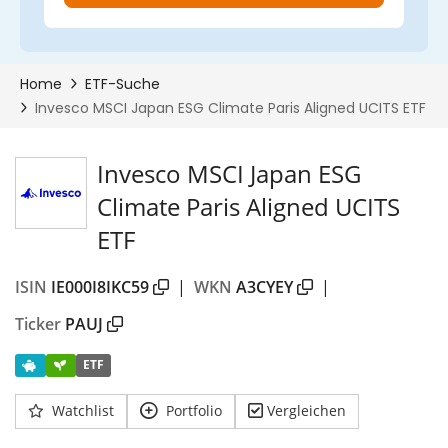
Invesco MSCI Japan ESG
Climate Paris Aligned UCITS
ETF
ISIN
IE000I8IKC59
|
WKN
A3CYEY
|
Ticker
PAUJ
ETF
Watchlist
Portfolio
Vergleichen