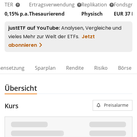
TER
Ertragsverwendung
Replikation
Fondsgrö
0,15% p.a.
Thesaurierend
Physisch
EUR 37
M
ensetzung
Sparplan
Rendite
Risiko
Börse
Übersicht
Kurs
Preisalarme