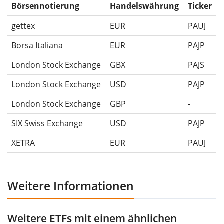
Ausschüttungen (falls vorhanden).
Börsennotierung
Handelswährung
Ticker
gettex
EUR
PAUJ
Borsa Italiana
EUR
PAJP
London Stock Exchange
GBX
PAJS
London Stock Exchange
USD
PAJP
London Stock Exchange
GBP
-
SIX Swiss Exchange
USD
PAJP
XETRA
EUR
PAUJ
Weitere Informationen
Weitere ETFs mit einem ähnlichen