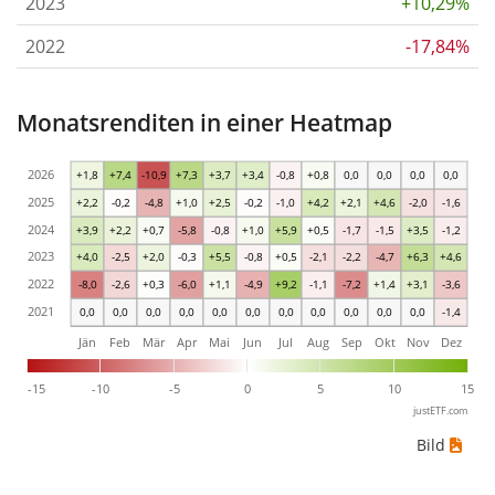
2023
+10,29%
2022
-17,84%
Monatsrenditen in einer Heatmap
2026
+1,8
+7,4
-10,9
+7,3
+3,7
+3,4
-0,8
+0,8
0,0
0,0
0,0
0,0
2025
+2,2
-0,2
-4,8
+1,0
+2,5
-0,2
-1,0
+4,2
+2,1
+4,6
-2,0
-1,6
2024
+3,9
+2,2
+0,7
-5,8
-0,8
+1,0
+5,9
+0,5
-1,7
-1,5
+3,5
-1,2
2023
+4,0
-2,5
+2,0
-0,3
+5,5
-0,8
+0,5
-2,1
-2,2
-4,7
+6,3
+4,6
2022
-8,0
-2,6
+0,3
-6,0
+1,1
-4,9
+9,2
-1,1
-7,2
+1,4
+3,1
-3,6
2021
0,0
0,0
0,0
0,0
0,0
0,0
0,0
0,0
0,0
0,0
0,0
-1,4
Jän
Feb
Mär
Apr
Mai
Jun
Jul
Aug
Sep
Okt
Nov
Dez
-15
-10
-5
0
5
10
15
justETF.com
Bild