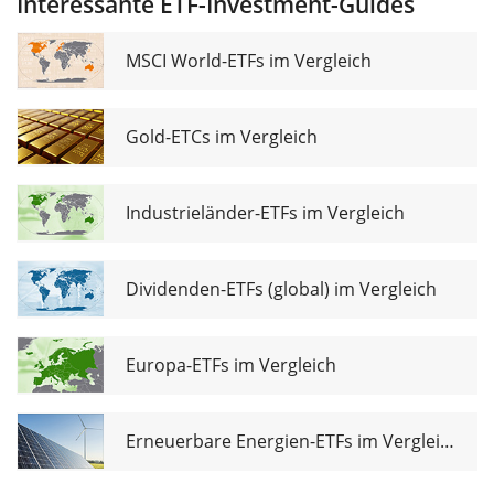
Interessante ETF-Investment-Guides
Transition
UCITS ETF Dist
MSCI World-ETFs im Vergleich
Gold-ETCs im Vergleich
Industrieländer-ETFs im Vergleich
Dividenden-ETFs (global) im Vergleich
Europa-ETFs im Vergleich
Erneuerbare Energien-ETFs im Vergleich