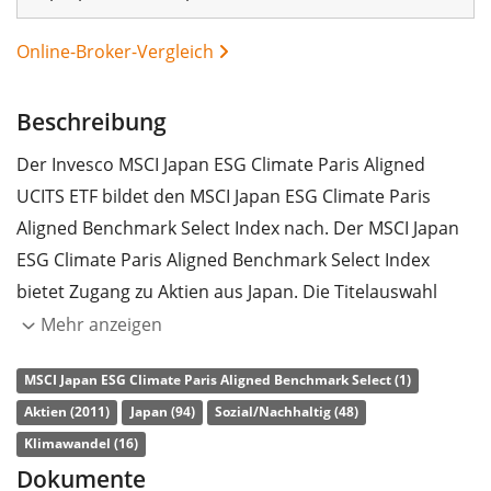
Online-Broker-Vergleich
Beschreibung
Der Invesco MSCI Japan ESG Climate Paris Aligned
UCITS ETF bildet den MSCI Japan ESG Climate Paris
Aligned Benchmark Select Index nach. Der MSCI Japan
ESG Climate Paris Aligned Benchmark Select Index
bietet Zugang zu Aktien aus Japan. Die Titelauswahl
erfolgt anhand von Nachhaltigkeitskriterien und EU-
Mehr anzeigen
Richtlinien zum Klimaschutz. Ausgangsindex ist der
MSCI Japan ESG Climate Paris Aligned Benchmark Select (1)
MSCI Japan Index.
Aktien (2011)
Japan (94)
Sozial/Nachhaltig (48)
Die
TER
(Gesamtkostenquote) des ETF liegt bei
0,15%
Klimawandel (16)
p.a.
. Der Invesco MSCI Japan ESG Climate Paris Aligned
Dokumente