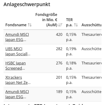
Anlageschwerpunkt
Fondsgröße
in Mio. €
TER
Fondsname
(AuM)
p.a.
Ausschüttun
Amundi MSCI
420
0,15%
Thesauriere
Japan ESG
p.a.
Broad
UBS MSCI
282
0,19%
Ausschütten
Transition
Japan Socially
p.a.
UCITS ETF EUR
Responsible
Acc
HSBC Japan
276
0,18%
Thesauriere
UCITS ETF JPY
Screened
p.a.
dis
Equity UCITS
Xtrackers
201
0,15%
Thesauriere
ETF USD (Acc)
Japan Net Zero
p.a.
Pathway Paris
Amundi MSCI
189
0,15%
Ausschütten
Aligned UCITS
Japan ESG
p.a.
ETF 1C
Broad