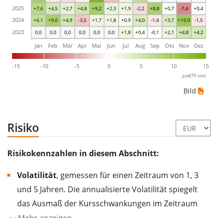
2025
+7,6
+4,5
+2,7
+4,8
+9,2
+2,3
+1,9
-2,2
+8,8
+0,7
-7,4
+0,4
2024
+6,1
+9,0
+4,9
-3,5
+1,7
+1,8
+0,9
+4,0
-1,4
+3,7
+10,0
-1,5
2023
0,0
0,0
0,0
0,0
0,0
0,0
+1,8
+0,4
-0,1
+2,1
+4,8
+4,2
Jän
Feb
Mär
Apr
Mai
Jun
Jul
Aug
Sep
Okt
Nov
Dez
-15
-10
-5
0
5
10
15
justETF.com
Bild
Risiko
Risikokennzahlen in diesem Abschnitt:
Volatilität
, gemessen für einen Zeitraum von 1, 3
und 5 Jahren. Die annualisierte Volatilität spiegelt
das Ausmaß der Kursschwankungen im Zeitraum
eines Jahres wider.
Je höher die Volatilität, desto