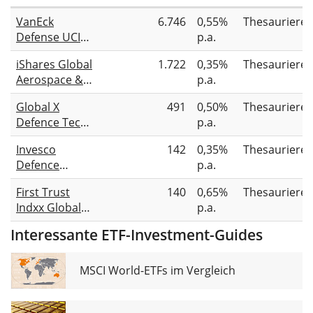
VanEck
6.746
0,55%
Thesauriere
Defense UCITS
p.a.
ETF A
iShares Global
1.722
0,35%
Thesauriere
Aerospace &
p.a.
Defence UCITS
Global X
491
0,50%
Thesauriere
ETF USD (Acc)
Defence Tech
p.a.
UCITS ETF USD
Invesco
142
0,35%
Thesauriere
Accumulating
Defence
p.a.
Innovation
First Trust
140
0,65%
Thesauriere
UCITS ETF
Indxx Global
p.a.
Aerospace &
Interessante ETF-Investment-Guides
Defence UCITS
ETF Class A
USD ACC
MSCI World-ETFs im Vergleich