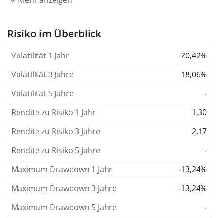
Mehr anzeigen
stärker hat sich der Kurs des Wertpapiers (der
Aktie, des ETF, usw.) in der Vergangenheit
Risiko im Überblick
verändert.
Wertpapiere mit höherer Volatilität
Volatilität 1 Jahr
20,42%
gelten im Allgemeinen als risikoreicher. Wir
berechnen die Volatilität auf Basis der Daten der
Volatilität 3 Jahre
18,06%
letzten 1, 3 und 5 Jahre, damit du sehen kannst, ob
Volatilität 5 Jahre
-
die Kursschwankungen im Laufe der Zeit stärker
Rendite zu Risiko 1 Jahr
oder schwächer wurden. Weitere Informationen
1,30
findest du in unserem Artikel:
Volatilität als
Rendite zu Risiko 3 Jahre
2,17
Risikomaß
.
Rendite zu Risiko 5 Jahre
-
Rendite pro Risiko
für Zeiträume von 1, 3 und 5
Maximum Drawdown 1 Jahr
-13,24%
Jahren. Diese Kennzahl ist definiert als die
annualisierte (d. h. auf einen Einjahreszeitraum
Maximum Drawdown 3 Jahre
-13,24%
umgerechnete) historische Rendite geteilt durch die
Maximum Drawdown 5 Jahre
-
historische annualisierte Volatilität.
Rendite pro