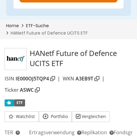
HANetf Future of Defence
UCITS ETF
ISIN
IE000OJ5TQP4
|
WKN
A3EB9T
|
Ticker
ASWC
ETF
Watchlist
Portfolio
Vergleichen
TER
Ertragsverwendung
Replikation
Fondsgrö