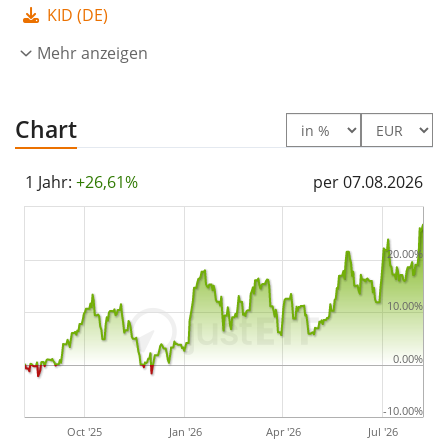
werden
thesauriert
(in den ETF reinvestiert).
KID (DE)
Der HANetf Future of Defence UCITS ETF ist ein sehr
Mehr anzeigen
großer ETF mit
2.934 Mio. Euro Fondsvolumen
. Der
ETF wurde
am 3. Juli 2023 in Irland aufgelegt
.
Chart
1 Jahr:
+26,61%
per 07.08.2026
20.00%
10.00%
0.00%
-10.00%
Oct '25
Jan '26
Apr '26
Jul '26