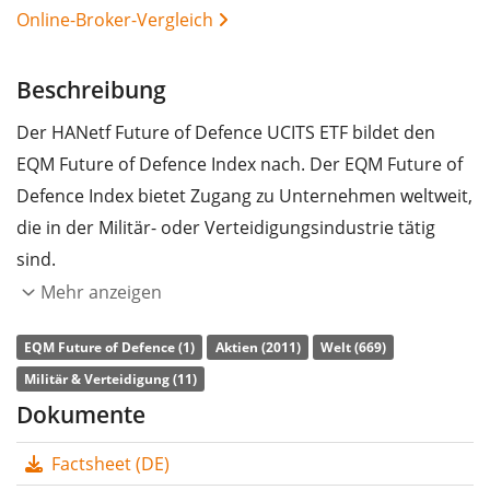
Online-Broker-Vergleich
Beschreibung
Der HANetf Future of Defence UCITS ETF bildet den
EQM Future of Defence Index nach. Der EQM Future of
Defence Index bietet Zugang zu Unternehmen weltweit,
die in der Militär- oder Verteidigungsindustrie tätig
sind.
Mehr anzeigen
Die
TER
(Gesamtkostenquote) des ETF liegt bei
0,49%
p.a.
. Der HANetf Future of Defence UCITS ETF ist der
EQM Future of Defence (1)
Aktien (2011)
Welt (669)
einzige ETF, der den EQM Future of Defence Index
Militär & Verteidigung (11)
nachbildet. Der ETF bildet die Wertentwicklung des
Dokumente
Index durch
vollständige Replikation
(Erwerb aller
Factsheet (DE)
Indexbestandteile) nach. Die Dividendenerträge im ETF