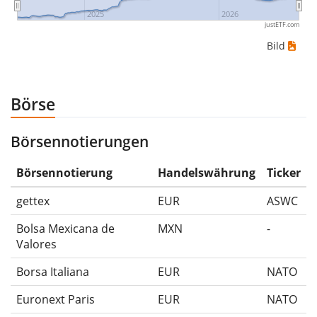
Wertpapierpreise war: 10€, 5€, 12€, 20€. In diesem
2025
2026
justETF.com
Fall hättest du den größtmöglichen Verlust erlitten,
Bild
wenn du das Wertpapier für 10€ gekauft und
anschließend für 5€ verkauft hättest. Daher wäre in
diesem Fall der Maximum Drawdown (5€ - 10€)/10€ =
Börse
-50%.
Börsennotierungen
Die Wertentwicklungsangaben für ETFs beinhalten
Ausschüttungen (falls vorhanden).
Börsennotierung
Handelswährung
Ticker
gettex
EUR
ASWC
Bolsa Mexicana de
MXN
-
Valores
Borsa Italiana
EUR
NATO
Euronext Paris
EUR
NATO