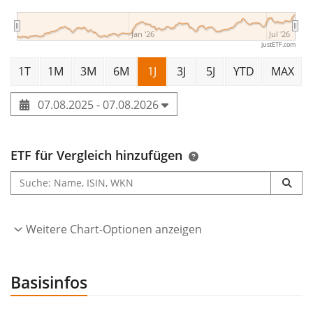
Jan '26
Jul '26
justETF.com
1T
1M
3M
6M
1J
3J
5J
YTD
MAX
07.08.2025 - 07.08.2026
ETF für Vergleich hinzufügen
Weitere Chart-Optionen anzeigen
Basisinfos