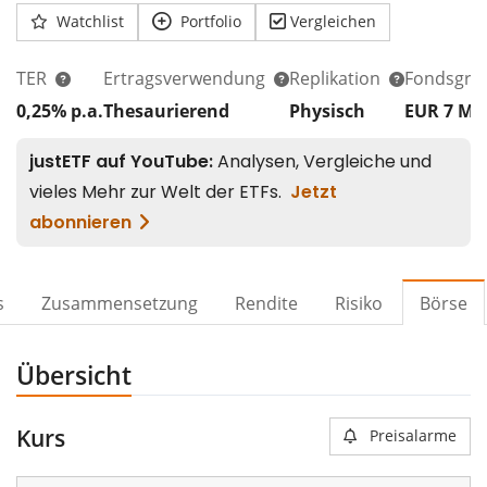
Watchlist
Portfolio
Vergleichen
TER
Ertragsverwendung
Replikation
Fondsgrö
0,25% p.a.
Thesaurierend
Physisch
EUR 7
Mi
s
Zusammensetzung
Rendite
Risiko
Börse
Übersicht
Kurs
Preisalarme