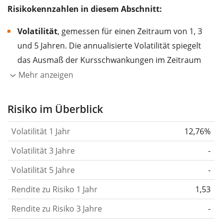
Risikokennzahlen in diesem Abschnitt:
Volatilität
, gemessen für einen Zeitraum von 1, 3
und 5 Jahren. Die annualisierte Volatilität spiegelt
das Ausmaß der Kursschwankungen im Zeitraum
eines Jahres wider.
Je höher die Volatilität, desto
Mehr anzeigen
stärker hat sich der Kurs des Wertpapiers (der
Aktie, des ETF, usw.) in der Vergangenheit
Risiko im Überblick
verändert.
Wertpapiere mit höherer Volatilität
Volatilität 1 Jahr
12,76%
gelten im Allgemeinen als risikoreicher. Wir
berechnen die Volatilität auf Basis der Daten der
Volatilität 3 Jahre
-
letzten 1, 3 und 5 Jahre, damit du sehen kannst, ob
Volatilität 5 Jahre
-
die Kursschwankungen im Laufe der Zeit stärker
Rendite zu Risiko 1 Jahr
oder schwächer wurden. Weitere Informationen
1,53
findest du in unserem Artikel:
Volatilität als
Rendite zu Risiko 3 Jahre
-
Risikomaß
.