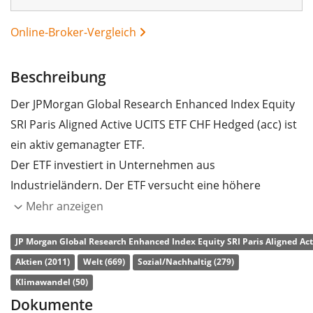
Online-Broker-Vergleich
Beschreibung
Der JPMorgan Global Research Enhanced Index Equity
SRI Paris Aligned Active UCITS ETF CHF Hedged (acc) ist
ein aktiv gemanagter ETF.
Der ETF investiert in Unternehmen aus
Industrieländern. Der ETF versucht eine höhere
Rendite zu erwirtschaften als der MSCI World SRI EU
Mehr anzeigen
PAB Overlay ESG Custom Index. Die enthaltenen Titel
JP Morgan Global Research Enhanced Index Equity SRI Paris Aligned Act
werden nach ESG-Kriterien (Umwelt, Soziales und
Aktien (2011)
Welt (669)
Sozial/Nachhaltig (279)
Unternehmensführung) gefiltert. Darüber hinaus
Klimawandel (50)
finden EU-Richtlinien zum Klimaschutz
Dokumente
Berücksichtigung. Währungsgesichert in Schweizer