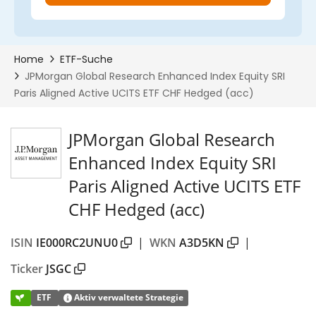
JPMorgan Global Research
Enhanced Index Equity SRI
Paris Aligned Active UCITS ETF
CHF Hedged (acc)
ISIN
IE000RC2UNU0
|
WKN
A3D5KN
|
Ticker
JSGC
ETF
Aktiv verwaltete Strategie