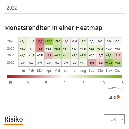
2022
-
Monatsrenditen in einer Heatmap
2026
+2,4
+1,4
-8,6
+10,3
+5,0
-1,3
-0,6
+2,2
0,0
0,0
0,0
0,0
2025
+2,0
-0,7
-6,9
+2,5
+5,5
+3,1
+1,4
+1,5
+2,6
+3,2
+0,0
+0,1
2024
+1,2
+1,2
+0,5
-4,6
+4,4
+4,1
+2,2
+3,3
+0,7
-1,7
+5,3
-3,4
2023
0,0
0,0
0,0
0,0
0,0
0,0
0,0
+1,1
-5,6
-3,3
+10,9
+6,9
Jän
Feb
Mär
Apr
Mai
Jun
Jul
Aug
Sep
Okt
Nov
Dez
-15
-10
-5
0
5
10
15
justETF.com
Bild
Risiko