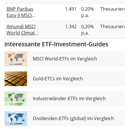
Responsible
BNP Paribas
1.491
0,20%
Thesauriere
UCITS ETF USD
Easy II MSCI
p.a.
acc
World PAB
Amundi MSCI
1.342
0,20%
Thesauriere
UCITS ETF USD
World Climate
p.a.
Acc
Paris Aligned
Interessante ETF-Investment-Guides
UCITS ETF Acc
MSCI World-ETFs im Vergleich
Gold-ETCs im Vergleich
Industrieländer-ETFs im Vergleich
Dividenden-ETFs (global) im Vergleich