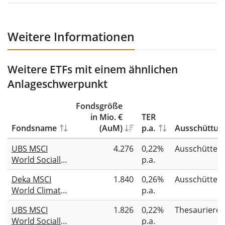
Weitere Informationen
Weitere ETFs mit einem ähnlichen
Anlageschwerpunkt
Fondsgröße
in Mio. €
TER
Fondsname
(AuM)
p.a.
Ausschüttun
UBS MSCI
4.276
0,22%
Ausschütten
World Socially
p.a.
Responsible
Deka MSCI
1.840
0,26%
Ausschütten
UCITS ETF USD
World Climate
p.a.
dis
Change ESG
UBS MSCI
1.826
0,22%
Thesauriere
UCITS ETF
World Socially
p.a.