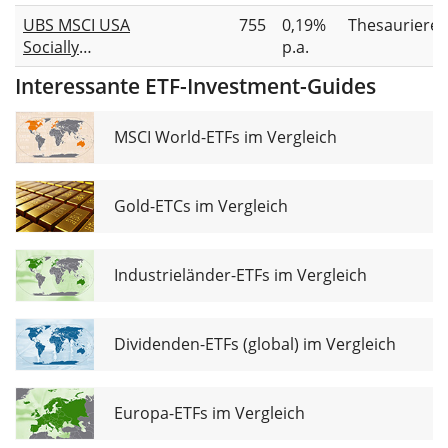
Equity UCITS
UBS MSCI USA
755
0,19%
Thesauriere
ETF USD
Socially
p.a.
Responsible
Interessante ETF-Investment-Guides
UCITS ETF USD
acc
MSCI World-ETFs im Vergleich
Gold-ETCs im Vergleich
Industrieländer-ETFs im Vergleich
Dividenden-ETFs (global) im Vergleich
Europa-ETFs im Vergleich