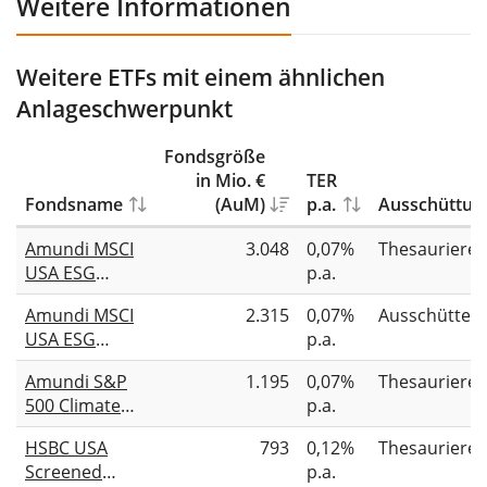
Weitere Informationen
Weitere ETFs mit einem ähnlichen
Anlageschwerpunkt
Fondsgröße
in Mio. €
TER
Fondsname
(AuM)
p.a.
Ausschüttun
Amundi MSCI
3.048
0,07%
Thesauriere
USA ESG
p.a.
Broad
Amundi MSCI
2.315
0,07%
Ausschütten
Transition
USA ESG
p.a.
UCITS ETF Acc
Broad
Amundi S&P
1.195
0,07%
Thesauriere
Transition
500 Climate
p.a.
UCITS ETF Dist
Paris Aligned
HSBC USA
793
0,12%
Thesauriere
UCITS ETF Acc
Screened
p.a.