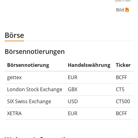
justETF.com
Fall hättest du den größtmöglichen Verlust erlitten,
Bild
wenn du das Wertpapier für 10€ gekauft und
anschließend für 5€ verkauft hättest. Daher wäre in
diesem Fall der Maximum Drawdown (5€ - 10€)/10€ =
Börse
-50%.
Börsennotierungen
Die Wertentwicklungsangaben für ETFs beinhalten
Ausschüttungen (falls vorhanden).
Börsennotierung
Handelswährung
Ticker
gettex
EUR
BCFF
London Stock Exchange
GBX
CT5
SIX Swiss Exchange
USD
CT500
XETRA
EUR
BCFF