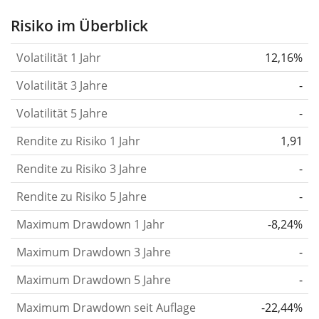
Aktie, des ETF, usw.) in der Vergangenheit
Risiko im Überblick
verändert.
Wertpapiere mit höherer Volatilität
Volatilität 1 Jahr
12,16%
gelten im Allgemeinen als risikoreicher. Wir
berechnen die Volatilität auf Basis der Daten der
Volatilität 3 Jahre
-
letzten 1, 3 und 5 Jahre, damit du sehen kannst, ob
Volatilität 5 Jahre
-
die Kursschwankungen im Laufe der Zeit stärker
Rendite zu Risiko 1 Jahr
oder schwächer wurden. Weitere Informationen
1,91
findest du in unserem Artikel:
Volatilität als
Rendite zu Risiko 3 Jahre
-
Risikomaß
.
Rendite zu Risiko 5 Jahre
-
Rendite pro Risiko
für Zeiträume von 1, 3 und 5
Maximum Drawdown 1 Jahr
-8,24%
Jahren. Diese Kennzahl ist definiert als die
annualisierte (d. h. auf einen Einjahreszeitraum
Maximum Drawdown 3 Jahre
-
umgerechnete) historische Rendite geteilt durch die
Maximum Drawdown 5 Jahre
-
historische annualisierte Volatilität.
Rendite pro
Maximum Drawdown seit Auflage
-22,44%
Risiko setzt die historische Rendite eines