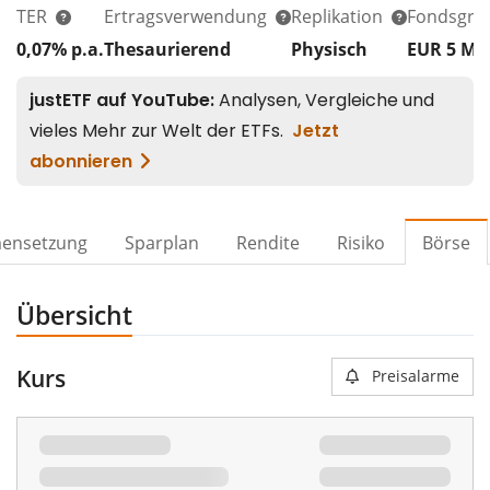
TER
Ertragsverwendung
Replikation
Fondsgrö
0,07% p.a.
Thesaurierend
Physisch
EUR 5
Mi
ensetzung
Sparplan
Rendite
Risiko
Börse
Übersicht
Kurs
Preisalarme