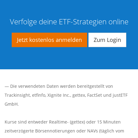
Verfolge deine ETF-Strategien online
Jetzt kostenlos anmelden
Zum Login
— Die verwendeten Daten werden bereitgestellt von
Trackinsight
,
etfinfo
,
Xignite Inc.
,
gettex
,
FactSet
und justETF
GmbH.
Kurse sind entweder Realtime- (gettex) oder 15 Minuten
zeitverzögerte Börsennotierungen oder NAVs (täglich vom