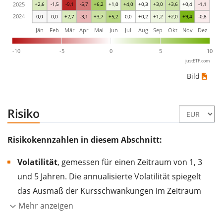
2025
+2,6
-1,5
-9,1
-5,7
+6,2
+1,0
+4,0
+0,3
+3,0
+3,6
+0,4
-1,1
2024
0,0
0,0
+2,7
-3,1
+3,7
+5,2
0,0
+0,2
+1,2
+2,0
+9,4
-0,8
Jän
Feb
Mär
Apr
Mai
Jun
Jul
Aug
Sep
Okt
Nov
Dez
-10
-5
0
5
10
justETF.com
Bild
Risiko
Risikokennzahlen in diesem Abschnitt:
Volatilität
, gemessen für einen Zeitraum von 1, 3
und 5 Jahren. Die annualisierte Volatilität spiegelt
das Ausmaß der Kursschwankungen im Zeitraum
eines Jahres wider.
Je höher die Volatilität, desto
Mehr anzeigen
stärker hat sich der Kurs des Wertpapiers (der