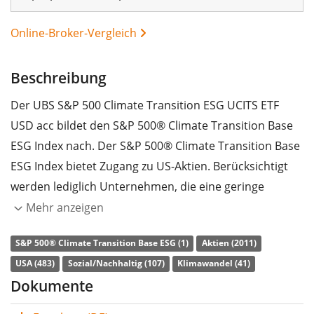
Online-Broker-Vergleich
Beschreibung
Der UBS S&P 500 Climate Transition ESG UCITS ETF
USD acc bildet den S&P 500® Climate Transition Base
ESG Index nach. Der S&P 500® Climate Transition Base
ESG Index bietet Zugang zu US-Aktien. Berücksichtigt
werden lediglich Unternehmen, die eine geringe
Kohlenstoffemission und ein hohes Rating in den
Mehr anzeigen
Bereichen Umweltschutz, soziale Verantwortung und
S&P 500® Climate Transition Base ESG (1)
Aktien (2011)
Unternehmensführung (ESG) aufweisen.
USA (483)
Sozial/Nachhaltig (107)
Klimawandel (41)
Ausgangsindex ist der S&P 500® Index.
Dokumente
Die
TER
(Gesamtkostenquote) des ETF liegt bei
0,07%