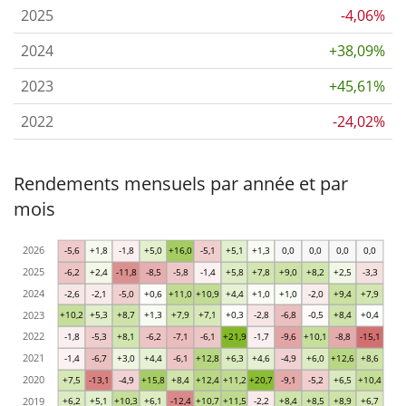
2025
-4,06%
2024
+38,09%
2023
+45,61%
2022
-24,02%
Rendements mensuels par année et par
mois
2026
-5,6
+1,8
-1,8
+5,0
+16,0
-5,1
+5,1
+1,3
0,0
0,0
0,0
0,0
2025
-6,2
+2,4
-11,8
-8,5
-5,8
-1,4
+5,8
+7,8
+9,0
+8,2
+2,5
-3,3
2024
-2,6
-2,1
-5,0
+0,6
+11,0
+10,9
+4,4
+1,0
+1,0
-2,0
+9,4
+7,9
2023
+10,2
+5,3
+8,7
+1,3
+7,9
+7,1
+0,3
-2,8
-6,8
-0,5
+8,4
+0,4
2022
-1,8
-5,3
+8,1
-6,2
-7,1
-6,1
+21,9
-1,7
-9,6
+10,1
-8,8
-15,1
2021
-1,4
-6,7
+3,0
+4,4
-6,1
+12,8
+6,3
+4,6
-4,9
+6,0
+12,6
+8,6
2020
+7,5
-13,1
-4,9
+15,8
+8,4
+12,4
+11,2
+20,7
-9,1
-5,2
+6,5
+10,4
2019
+6,2
+5,1
+10,3
+6,1
-12,4
+10,7
+11,5
-2,2
+8,4
+8,5
+8,9
+6,7