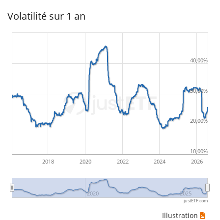
Volatilité sur 1 an
40,00%
30,00%
20,00%
10,00%
2018
2020
2022
2024
2026
2020
2025
justETF.com
Illustration