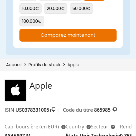
Apple
ISIN
US0378331005
|
Code du titre
865985
Cap. boursière
(en EUR)
Country
Secteur
Rendem
3 845 897 M
États-Unis
Technologie
0,35%