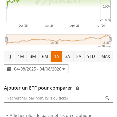
continu et les services de licence. L'entreprise a été
0.00%
fondée par Steven Paul Jobs, Ronald Gerald Wayne et
Stephen G. Wozniak en avril 1976 et son siège social se
-25.00%
Oct '25
Jan '26
Apr '26
Jul '26
trouve à Cupertino, en Californie.
Jan '26
Jul '26
justETF.com
1J
1M
3M
6M
1A
3A
5A
YTD
MAX
04/08/2025 - 04/08/2026
Ajouter un ETF pour comparer
Afficher plus de paramètres du graphique