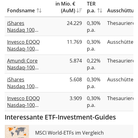
in Mio. €
TER
Fondsname
(AuM)
p.a.
Ausschüttun
iShares
24.229
0,30%
Thesauriere
Nasdaq 100
p.a.
UCITS ETF
Invesco EQQQ
11.769
0,30%
Ausschütten
(Acc)
Nasdaq-100
p.a.
UCITS ETF
Amundi Core
5.874
0,22%
Thesauriere
Nasdaq-100
p.a.
Swap UCITS
iShares
5.608
0,30%
Ausschütten
ETF Acc
Nasdaq 100
p.a.
UCITS ETF (DE)
Invesco EQQQ
3.909
0,30%
Thesauriere
Nasdaq-100
p.a.
UCITS ETF Acc
Interessante ETF-Investment-Guides
MSCI World-ETFs im Vergleich