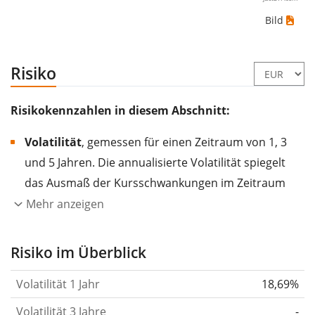
Bild
Risiko
Risikokennzahlen in diesem Abschnitt:
Volatilität
, gemessen für einen Zeitraum von 1, 3
und 5 Jahren. Die annualisierte Volatilität spiegelt
das Ausmaß der Kursschwankungen im Zeitraum
eines Jahres wider.
Je höher die Volatilität, desto
Mehr anzeigen
stärker hat sich der Kurs des Wertpapiers (der
Aktie, des ETF, usw.) in der Vergangenheit
Risiko im Überblick
verändert.
Wertpapiere mit höherer Volatilität
Volatilität 1 Jahr
18,69%
gelten im Allgemeinen als risikoreicher. Wir
berechnen die Volatilität auf Basis der Daten der
Volatilität 3 Jahre
-