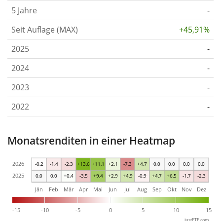
5 Jahre
-
Seit Auflage (MAX)
+45,91%
2025
-
2024
-
2023
-
2022
-
Monatsrenditen in einer Heatmap
2026
-0,2
-1,4
-2,3
+13,6
+11,1
+2,1
-7,3
+4,7
0,0
0,0
0,0
0,0
2025
0,0
0,0
+0,4
-3,5
+9,4
+2,9
+4,9
-0,9
+4,7
+6,5
-1,7
-2,3
Jän
Feb
Mär
Apr
Mai
Jun
Jul
Aug
Sep
Okt
Nov
Dez
-15
-10
-5
0
5
10
15
justETF.com