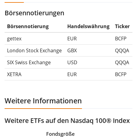
-50%.
Börsennotierungen
Die Wertentwicklungsangaben für ETFs beinhalten
Ausschüttungen (falls vorhanden).
Börsennotierung
Handelswährung
Ticker
gettex
EUR
BCFP
London Stock Exchange
GBX
QQQA
SIX Swiss Exchange
USD
QQQA
XETRA
EUR
BCFP
Weitere Informationen
Weitere ETFs auf den Nasdaq 100® Index
Fondsgröße