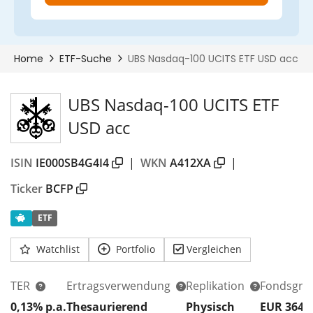
UBS Nasdaq-100 UCITS ETF
USD acc
ISIN
IE000SB4G4I4
|
WKN
A412XA
|
Ticker
BCFP
ETF
Watchlist
Portfolio
Vergleichen
TER
Ertragsverwendung
Replikation
Fondsgrö
0,13% p.a.
Thesaurierend
Physisch
EUR 364