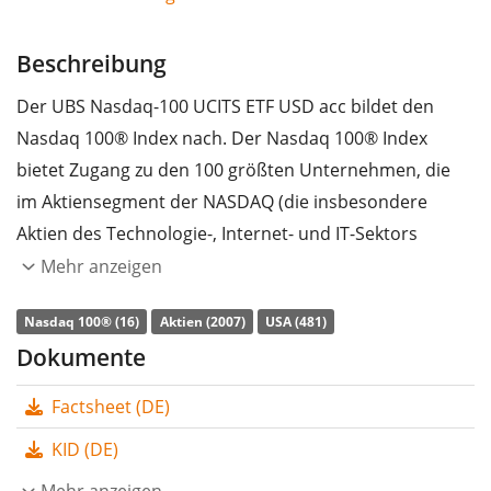
Beschreibung
Der UBS Nasdaq-100 UCITS ETF USD acc bildet den
Nasdaq 100® Index nach. Der Nasdaq 100® Index
bietet Zugang zu den 100 größten Unternehmen, die
im Aktiensegment der NASDAQ (die insbesondere
Aktien des Technologie-, Internet- und IT-Sektors
umfasst) gelistet sind und nicht der Finanzbranche
Mehr anzeigen
angehören.
Nasdaq 100® (16)
Aktien (2007)
USA (481)
Die
TER
(Gesamtkostenquote) des ETF liegt bei
0,13%
Dokumente
p.a.
. Der UBS Nasdaq-100 UCITS ETF USD acc ist der
Factsheet (DE)
günstigste ETF, der den Nasdaq 100® Index nachbildet.
Der ETF bildet die Wertentwicklung des Index durch
KID (DE)
vollständige Replikation
(Erwerb aller
Mehr anzeigen