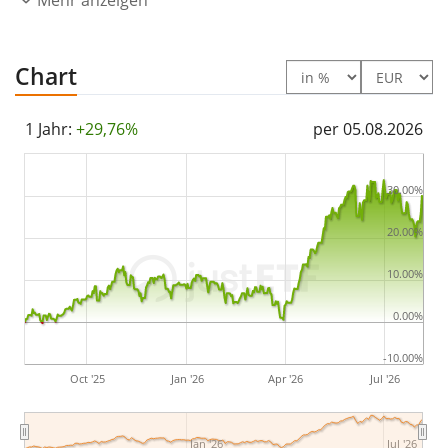
Indexbestandteile) nach. Die Dividendenerträge im ETF
werden
thesauriert
(in den ETF reinvestiert).
Chart
Der UBS Nasdaq-100 UCITS ETF USD acc hat ein
Fondsvolumen von 364 Mio. Euro
. Der ETF wurde
am
1 Jahr:
+29,76%
per 05.08.2026
11. März 2025 in Irland aufgelegt
.
30.00%
20.00%
10.00%
0.00%
-10.00%
Oct '25
Jan '26
Apr '26
Jul '26
Jan '26
Jul '26