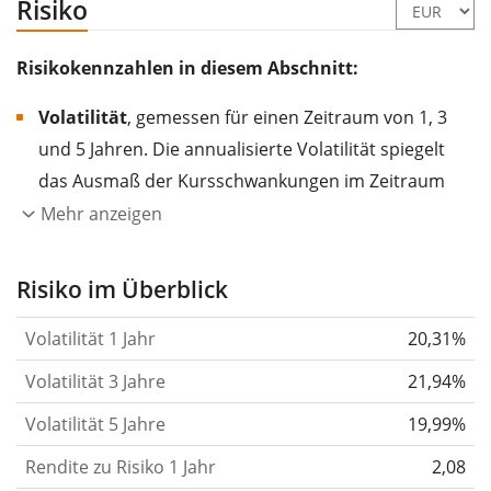
Risiko
Risikokennzahlen in diesem Abschnitt:
Volatilität
, gemessen für einen Zeitraum von 1, 3
und 5 Jahren. Die annualisierte Volatilität spiegelt
das Ausmaß der Kursschwankungen im Zeitraum
eines Jahres wider.
Je höher die Volatilität, desto
Mehr anzeigen
stärker hat sich der Kurs des Wertpapiers (der
Aktie, des ETF, usw.) in der Vergangenheit
Risiko im Überblick
verändert.
Wertpapiere mit höherer Volatilität
Volatilität 1 Jahr
20,31%
gelten im Allgemeinen als risikoreicher. Wir
berechnen die Volatilität auf Basis der Daten der
Volatilität 3 Jahre
21,94%
letzten 1, 3 und 5 Jahre, damit du sehen kannst, ob
Volatilität 5 Jahre
19,99%
die Kursschwankungen im Laufe der Zeit stärker
Rendite zu Risiko 1 Jahr
oder schwächer wurden. Weitere Informationen
2,08