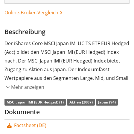
Online-Broker-Vergleich
Beschreibung
Der iShares Core MSCI Japan IMI UCITS ETF EUR Hedged
(Acc) bildet den MSCI Japan IMI (EUR Hedged) Index
nach. Der MSCI Japan IMI (EUR Hedged) Index bietet
Zugang zu Aktien aus Japan. Der Index umfasst
Wertpapiere aus den Segmenten Large, Mid, und Small
Caps. Währungsgesichert in Euro (EUR).
Mehr anzeigen
Die
TER
(Gesamtkostenquote) des ETF liegt bei
0,17%
MSCI Japan IMI (EUR Hedged) (1)
Aktien (2007)
Japan (94)
p.a.
. Der iShares Core MSCI Japan IMI UCITS ETF EUR
Dokumente
Hedged (Acc) ist der einzige ETF, der den MSCI Japan IMI
Factsheet (DE)
(EUR Hedged) Index nachbildet. Der ETF bildet die