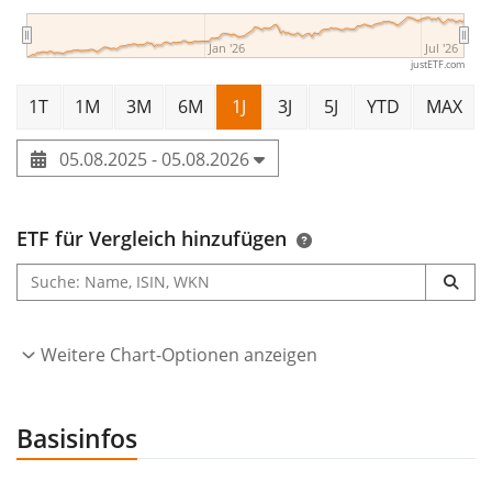
Jan '26
Jul '26
justETF.com
1T
1M
3M
6M
1J
3J
5J
YTD
MAX
05.08.2025 - 05.08.2026
ETF für Vergleich hinzufügen
Weitere Chart-Optionen anzeigen
Basisinfos