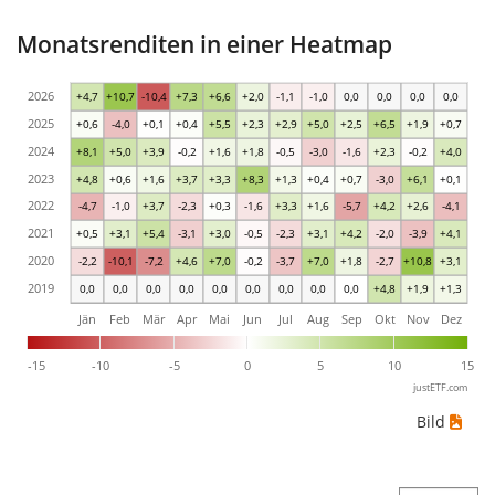
Monatsrenditen in einer Heatmap
2026
+4,7
+10,7
-10,4
+7,3
+6,6
+2,0
-1,1
-1,0
0,0
0,0
0,0
0,0
2025
+0,6
-4,0
+0,1
+0,4
+5,5
+2,3
+2,9
+5,0
+2,5
+6,5
+1,9
+0,7
2024
+8,1
+5,0
+3,9
-0,2
+1,6
+1,8
-0,5
-3,0
-1,6
+2,3
-0,2
+4,0
2023
+4,8
+0,6
+1,6
+3,7
+3,3
+8,3
+1,3
+0,4
+0,7
-3,0
+6,1
+0,1
2022
-4,7
-1,0
+3,7
-2,3
+0,3
-1,6
+3,3
+1,6
-5,7
+4,2
+2,6
-4,1
2021
+0,5
+3,1
+5,4
-3,1
+3,0
-0,5
-2,3
+3,1
+4,2
-2,0
-3,9
+4,1
2020
-2,2
-10,1
-7,2
+4,6
+7,0
-0,2
-3,7
+7,0
+1,8
-2,7
+10,8
+3,1
2019
0,0
0,0
0,0
0,0
0,0
0,0
0,0
0,0
0,0
+4,8
+1,9
+1,3
Jän
Feb
Mär
Apr
Mai
Jun
Jul
Aug
Sep
Okt
Nov
Dez
-15
-10
-5
0
5
10
15
justETF.com
Bild