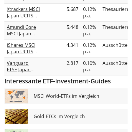
UCITS ETF
Xtrackers MSCI
5.687
0,12%
Thesauriere
Japan UCITS
p.a.
ETF 1C
Amundi Core
5.448
0,12%
Thesauriere
MSCI Japan
p.a.
UCITS ETF Acc
iShares MSCI
4.341
0,12%
Ausschütten
Japan UCITS
p.a.
ETF (Dist)
Vanguard
2.817
0,10%
Ausschütten
FTSE Japan
p.a.
UCITS ETF
Interessante ETF-Investment-Guides
(USD)
Distributing
MSCI World-ETFs im Vergleich
Gold-ETCs im Vergleich