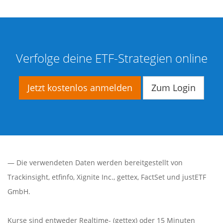
Verfolge deine ETF-Strategien online
Jetzt kostenlos anmelden
Zum Login
— Die verwendeten Daten werden bereitgestellt von
Trackinsight
,
etfinfo
,
Xignite Inc.
,
gettex
,
FactSet
und justETF
GmbH.
Kurse sind entweder Realtime- (gettex) oder 15 Minuten