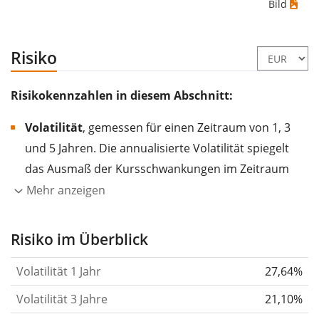
Bild
Risiko
Risikokennzahlen in diesem Abschnitt:
Volatilität
, gemessen für einen Zeitraum von 1, 3
und 5 Jahren. Die annualisierte Volatilität spiegelt
das Ausmaß der Kursschwankungen im Zeitraum
eines Jahres wider.
Je höher die Volatilität, desto
Mehr anzeigen
stärker hat sich der Kurs des Wertpapiers (der
Aktie, des ETF, usw.) in der Vergangenheit
Risiko im Überblick
verändert.
Wertpapiere mit höherer Volatilität
Volatilität 1 Jahr
27,64%
gelten im Allgemeinen als risikoreicher. Wir
berechnen die Volatilität auf Basis der Daten der
Volatilität 3 Jahre
21,10%
letzten 1, 3 und 5 Jahre, damit du sehen kannst, ob