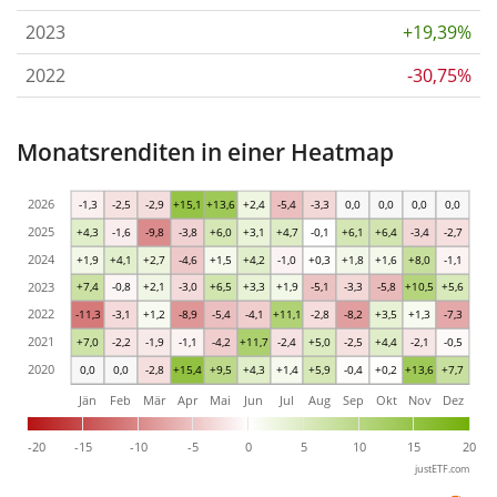
2023
+19,39%
2022
-30,75%
Monatsrenditen in einer Heatmap
2026
-1,3
-2,5
-2,9
+15,1
+13,6
+2,4
-5,4
-3,3
0,0
0,0
0,0
0,0
2025
+4,3
-1,6
-9,8
-3,8
+6,0
+3,1
+4,7
-0,1
+6,1
+6,4
-3,4
-2,7
2024
+1,9
+4,1
+2,7
-4,6
+1,5
+4,2
-1,0
+0,3
+1,8
+1,6
+8,0
-1,1
2023
+7,4
-0,8
+2,1
-3,0
+6,5
+3,3
+1,9
-5,1
-3,3
-5,8
+10,5
+5,6
2022
-11,3
-3,1
+1,2
-8,9
-5,4
-4,1
+11,1
-2,8
-8,2
+3,5
+1,3
-7,3
2021
+7,0
-2,2
-1,9
-1,1
-4,2
+11,7
-2,4
+5,0
-2,5
+4,4
-2,1
-0,5
2020
0,0
0,0
-2,8
+15,4
+9,5
+4,3
+1,4
+5,9
-0,4
+0,2
+13,6
+7,7
Jän
Feb
Mär
Apr
Mai
Jun
Jul
Aug
Sep
Okt
Nov
Dez
-20
-15
-10
-5
0
5
10
15
20
justETF.com