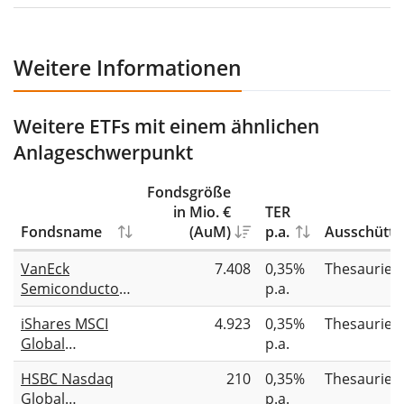
Weitere Informationen
Weitere ETFs mit einem ähnlichen
Anlageschwerpunkt
Fondsgröße
in Mio. €
TER
Fondsname
(AuM)
p.a.
Ausschütt
VanEck
7.408
0,35%
Thesaurier
Semiconductor
p.a.
UCITS ETF
iShares MSCI
4.923
0,35%
Thesaurier
Global
p.a.
Semiconductors
HSBC Nasdaq
210
0,35%
Thesaurier
UCITS ETF USD
Global
p.a.
(Acc)