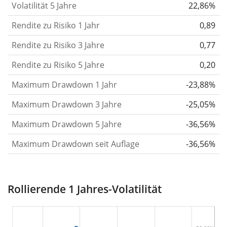
Volatilität 5 Jahre
22,86%
die Kursschwankungen im Laufe der Zeit stärker
Rendite zu Risiko 1 Jahr
oder schwächer wurden. Weitere Informationen
0,89
findest du in unserem Artikel:
Volatilität als
Rendite zu Risiko 3 Jahre
0,77
Risikomaß
.
Rendite zu Risiko 5 Jahre
0,20
Rendite pro Risiko
für Zeiträume von 1, 3 und 5
Maximum Drawdown 1 Jahr
-23,88%
Jahren. Diese Kennzahl ist definiert als die
annualisierte (d. h. auf einen Einjahreszeitraum
Maximum Drawdown 3 Jahre
-25,05%
umgerechnete) historische Rendite geteilt durch die
Maximum Drawdown 5 Jahre
-36,56%
historische annualisierte Volatilität.
Rendite pro
Maximum Drawdown seit Auflage
-36,56%
Risiko setzt die historische Rendite eines
Wertpapiers ins Verhältnis zu seinem
historischen Risiko
und gibt dir einen Hinweis auf
Rollierende 1 Jahres-Volatilität
das Ausmaß der Kursschwankungen, die man in
Kauf nehmen musste, um von der Rendite des
Wertpapiers zu profitieren. Wir berechnen diese