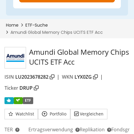
Amundi Global Memory Chips
UCITS ETF Acc
ISIN
LU2023678282
|
WKN
LYX0ZG
|
Ticker
DRUP
ETF
Watchlist
Portfolio
Vergleichen
TER
Ertragsverwendung
Replikation
Fondsgrö