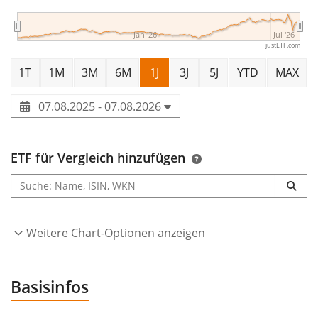
Jan '26
Jul '26
justETF.com
1T
1M
3M
6M
1J
3J
5J
YTD
MAX
07.08.2025 - 07.08.2026
ETF für Vergleich hinzufügen
Weitere Chart-Optionen anzeigen
Basisinfos