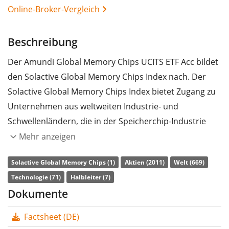
Online-Broker-Vergleich
Beschreibung
Der Amundi Global Memory Chips UCITS ETF Acc bildet
den Solactive Global Memory Chips Index nach. Der
Solactive Global Memory Chips Index bietet Zugang zu
Unternehmen aus weltweiten Industrie- und
Schwellenländern, die in der Speicherchip-Industrie
tätig sind.
Mehr anzeigen
Die
TER
(Gesamtkostenquote) des ETF liegt bei
0,45%
Solactive Global Memory Chips (1)
Aktien (2011)
Welt (669)
p.a.
. Der Amundi Global Memory Chips UCITS ETF Acc
Technologie (71)
Halbleiter (7)
ist der einzige ETF, der den Solactive Global Memory
Dokumente
Chips Index nachbildet. Der ETF bildet die
Factsheet (DE)
Wertentwicklung des Index durch
vollständige