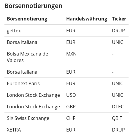
Börsennotierungen
Die Wertentwicklungsangaben für ETFs beinhalten
Ausschüttungen (falls vorhanden).
Börsennotierung
Handelswährung
Ticker
gettex
EUR
DRUP
Borsa Italiana
EUR
UNIC
Bolsa Mexicana de
MXN
-
Valores
Borsa Italiana
EUR
-
Euronext Paris
EUR
UNIC
London Stock Exchange
USD
UNIC
London Stock Exchange
GBP
DTEC
SIX Swiss Exchange
CHF
QBIT
XETRA
EUR
DRUP