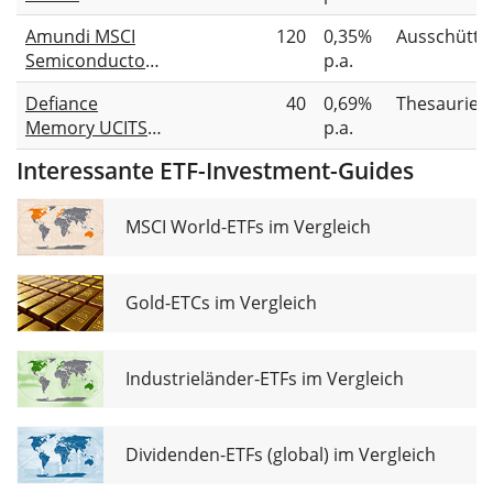
Semiconductor
Amundi MSCI
120
0,35%
Ausschütte
UCITS ETF
Semiconductors
p.a.
UCITS ETF Dist
Defiance
40
0,69%
Thesaurier
Memory UCITS
p.a.
ETF
Interessante ETF-Investment-Guides
Accumulating
MSCI World-ETFs im Vergleich
Gold-ETCs im Vergleich
Industrieländer-ETFs im Vergleich
Dividenden-ETFs (global) im Vergleich