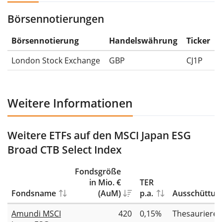
Börsennotierungen
Die Wertentwicklungsangaben für ETFs beinhalten
Ausschüttungen (falls vorhanden).
Börsennotierung
Handelswährung
Ticker
London Stock Exchange
GBP
CJ1P
Weitere Informationen
Weitere ETFs auf den MSCI Japan ESG
Broad CTB Select Index
Fondsgröße
in Mio. €
TER
Fondsname
(AuM)
p.a.
Ausschüttun
Amundi MSCI
420
0,15%
Thesauriere