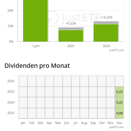
20%
+13,22%
+13,22%
+9,32%
+9,32%
10%
0%
1 Jahr
2025
2024
justETF.com
Dividenden pro Monat
2026
2025
0,23
2024
0,22
2023
0,08
Jän
Feb
Mär
Apr
Mai
Jun
Jul
Aug
Sep
Okt
Nov
Dez
justETF.com