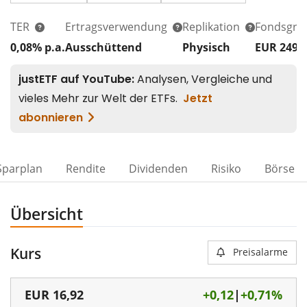
TER
Ertragsverwendung
Replikation
Fondsgrö
0,08% p.a.
Ausschüttend
Physisch
EUR 249
Sparplan
Rendite
Dividenden
Risiko
Börse
Übersicht
Kurs
Preisalarme
EUR
16,92
+0,12
|
+0,71%