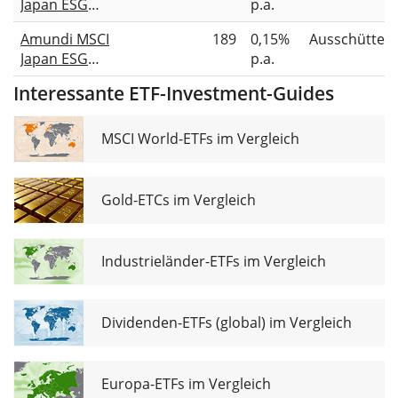
Japan ESG
p.a.
Broad
Amundi MSCI
189
0,15%
Ausschütten
Transition
Japan ESG
p.a.
UCITS ETF EUR
Broad
Acc
Interessante ETF-Investment-Guides
Transition
UCITS ETF Dist
MSCI World-ETFs im Vergleich
Gold-ETCs im Vergleich
Industrieländer-ETFs im Vergleich
Dividenden-ETFs (global) im Vergleich
Europa-ETFs im Vergleich