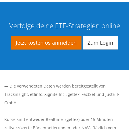
Verfolge deine ETF-Strategien online
Jetzt kostenlos anmelden
Zum Login
— Die verwendeten Daten werden bereitgestellt von
Trackinsight
,
etfinfo
,
Xignite Inc.
,
gettex
,
FactSet
und justETF
GmbH.
Kurse sind entweder Realtime- (gettex) oder 15 Minuten
zeitverzögerte Börsennotierungen oder NAVs (täglich vom