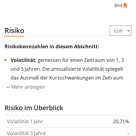
Bild
Risiko
Risikokennzahlen in diesem Abschnitt:
Volatilität
, gemessen für einen Zeitraum von 1, 3
und 5 Jahren. Die annualisierte Volatilität spiegelt
das Ausmaß der Kursschwankungen im Zeitraum
eines Jahres wider.
Je höher die Volatilität, desto
Mehr anzeigen
stärker hat sich der Kurs des Wertpapiers (der
Aktie, des ETF, usw.) in der Vergangenheit
Risiko im Überblick
verändert.
Wertpapiere mit höherer Volatilität
Volatilität 1 Jahr
20,71%
gelten im Allgemeinen als risikoreicher. Wir
berechnen die Volatilität auf Basis der Daten der
Volatilität 3 Jahre
-