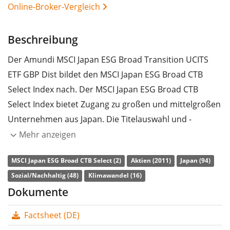
Online-Broker-Vergleich
Beschreibung
Der Amundi MSCI Japan ESG Broad Transition UCITS
ETF GBP Dist bildet den MSCI Japan ESG Broad CTB
Select Index nach. Der MSCI Japan ESG Broad CTB
Select Index bietet Zugang zu großen und mittelgroßen
Unternehmen aus Japan. Die Titelauswahl und -
gewichtung erfolgt anhand von
Mehr anzeigen
Nachhaltigkeitskriterien und EU-Richtlinien zum
MSCI Japan ESG Broad CTB Select (2)
Aktien (2011)
Japan (94)
Klimaschutz. Ausgangsindex ist der MSCI Japan Index.
Sozial/Nachhaltig (48)
Klimawandel (16)
Die
TER
(Gesamtkostenquote) des ETF liegt bei
0,08%
Dokumente
p.a.
. Der ETF bildet die Wertentwicklung des Index
Factsheet (DE)
durch
vollständige Replikation
(Erwerb aller