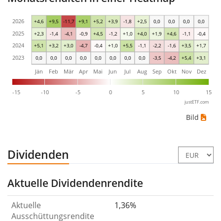
2026
+4,6
+9,5
-11,7
+9,1
+5,2
+3,9
-1,8
+2,5
0,0
0,0
0,0
0,0
2025
+2,3
-1,4
-4,1
-0,9
+4,5
-1,2
+1,0
+4,0
+1,9
+4,6
-1,1
-0,4
2024
+5,1
+3,2
+3,0
-4,7
-0,4
+1,0
+5,5
-1,1
-2,2
-1,6
+3,5
+1,7
2023
0,0
0,0
0,0
0,0
0,0
0,0
0,0
0,0
-3,5
-4,2
+5,4
+3,1
Jän
Feb
Mär
Apr
Mai
Jun
Jul
Aug
Sep
Okt
Nov
Dez
-15
-10
-5
0
5
10
15
justETF.com
Bild
Dividenden
Aktuelle Dividendenrendite
Aktuelle
1,36%
Ausschüttungsrendite