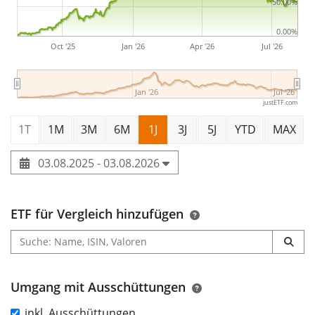
50.00%
0.00%
Oct '25
Jan '26
Apr '26
Jul '26
Jan '26
Jul '26
justETF.com
1T
1M
3M
6M
1J
3J
5J
YTD
MAX
03.08.2025 - 03.08.2026
ETF für Vergleich hinzufügen
Umgang mit Ausschüttungen
inkl. Ausschüttungen