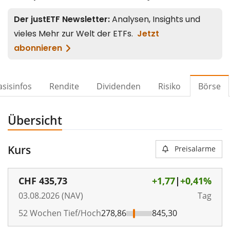
asisinfos
Rendite
Dividenden
Risiko
Börse
Übersicht
Kurs
Preisalarme
CHF
435,73
+1,77
|
+0,41%
03.08.2026 (NAV)
Tag
52 Wochen Tief/Hoch
278,86
845,30