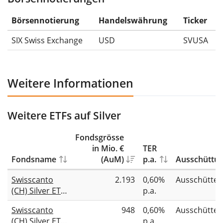
Die Wertentwicklungsangaben für ETFs beinhalten
Ausschüttungen (falls vorhanden).
Börsennotierung
Handelswährung
Ticker
SIX Swiss Exchange
USD
SVUSA
Weitere Informationen
Weitere ETFs auf Silver
Fondsgrösse
in Mio. €
TER
Fondsname
(AuM)
p.a.
Ausschüttu
Swisscanto
2.193
0,60%
Ausschütte
(CH) Silver ETF
p.a.
EA CHF
Swisscanto
948
0,60%
Ausschütte
(CH) Silver ETF
p.a.