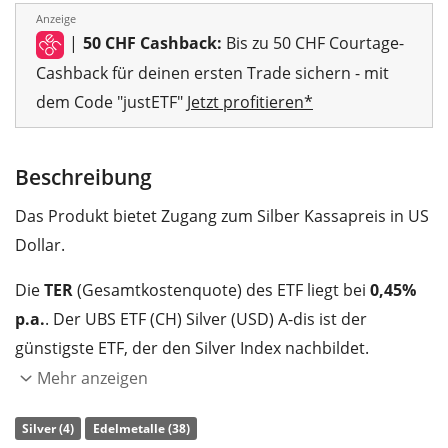
Anzeige
|
50 CHF Cashback:
Bis zu 50 CHF Courtage-
Cashback für deinen ersten Trade sichern - mit
dem Code "justETF"
Jetzt profitieren*
Beschreibung
Das Produkt bietet Zugang zum Silber Kassapreis in US
Dollar.
Die
TER
(Gesamtkostenquote) des ETF liegt bei
0,45%
p.a.
. Der UBS ETF (CH) Silver (USD) A-dis ist der
günstigste ETF, der den Silver Index nachbildet.
Mehr anzeigen
Der UBS ETF (CH) Silver (USD) A-dis hat ein
Fondsvolumen von 445 Mio. CHF
. Der ETF wurde
am
Silver (4)
Edelmetalle (38)