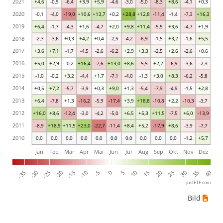
2021
+4,6
-0,9
-6,4
+3,9
+5,9
-4,6
-3,0
-5,0
-8,3
+8,6
-4,1
+0,3
2020
-0,1
-4,0
-19,0
+10,6
+13,7
+0,2
+28,8
+12,8
-11,4
-1,4
-7,3
+16,3
2019
+6,4
-1,7
-4,3
+1,6
-4,7
+2,0
+9,8
+11,4
-5,5
+3,6
-4,7
+1,9
2018
-2,3
-3,6
+0,3
+4,2
+0,4
-2,5
-4,2
-6,9
-1,5
+3,2
-1,6
+5,5
2017
+3,6
+7,1
-1,7
-4,5
-2,6
-6,2
+2,9
+3,3
-2,5
+2,6
-2,6
+0,6
2016
+5,0
+2,9
-0,2
+16,4
-7,6
+13,0
+8,6
-5,5
+2,2
-6,9
-3,6
-2,3
2015
-1,0
-0,2
+3,2
-4,4
+1,7
-7,1
-4,0
-1,3
+3,0
+8,3
-6,2
-5,8
2014
+0,5
+7,2
-5,7
-3,9
+0,3
+9,0
+1,3
-5,4
-7,9
-4,9
-1,5
+2,8
2013
+6,4
-7,8
+1,3
-16,2
-5,9
-17,4
+3,9
+18,8
-10,8
+2,2
-10,3
-3,7
2012
+16,0
+8,6
-12,4
-3,0
-4,2
-5,0
+6,5
+5,3
+11,5
-7,5
+6,0
-13,9
2011
-8,9
+18,9
+11,5
+23,0
-22,7
-11,4
+8,4
+5,2
-17,9
+8,6
-3,9
-7,7
2010
0,0
0,0
0,0
0,0
0,0
0,0
0,0
0,0
0,0
0,0
-1,2
+5,7
Jan
Feb
Mär
Apr
Mai
Jun
Jul
Aug
Sep
Okt
Nov
Dez
-35
-30
-25
-20
-15
-10
-5
0
5
10
15
20
25
30
35
40
justETF.com
Bild