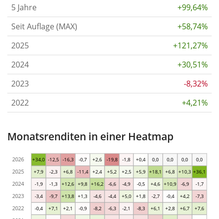
5 Jahre
+99,64%
Seit Auflage (MAX)
+58,74%
2025
+121,27%
2024
+30,51%
2023
-8,32%
2022
+4,21%
Monatsrenditen in einer Heatmap
2026
+34,0
-12,5
-16,3
-0,7
+2,6
-19,8
-1,8
+0,4
0,0
0,0
0,0
0,0
2025
+7,9
-2,3
+6,8
-11,4
+2,4
+5,2
+2,5
+5,9
+18,1
+6,8
+10,3
+36,1
2024
-1,9
-1,3
+12,6
+9,8
+16,2
-6,6
-4,9
-0,5
+4,6
+10,9
-6,9
-1,7
2023
-3,4
-9,7
+13,8
+1,3
-4,6
-4,4
+5,0
+1,8
-2,7
-0,4
+4,2
-7,3
2022
-0,4
+7,1
+2,1
-0,9
-8,2
-6,3
-2,1
-8,3
+6,1
+2,8
+6,7
+7,6