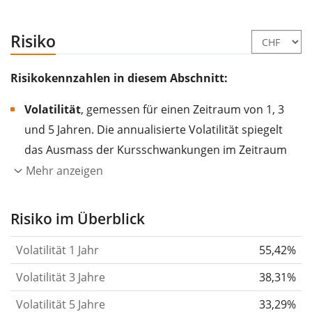
Risiko
Risikokennzahlen in diesem Abschnitt:
Volatilität
, gemessen für einen Zeitraum von 1, 3
und 5 Jahren. Die annualisierte Volatilität spiegelt
das Ausmass der Kursschwankungen im Zeitraum
eines Jahres wider.
Je höher die Volatilität, desto
Mehr anzeigen
stärker hat sich der Kurs des Wertpapiers (der
Aktie, des ETF, usw.) in der Vergangenheit
Risiko im Überblick
verändert.
Wertpapiere mit höherer Volatilität
Volatilität 1 Jahr
55,42%
gelten im Allgemeinen als risikoreicher. Wir
berechnen die Volatilität auf Basis der Daten der
Volatilität 3 Jahre
38,31%
letzten 1, 3 und 5 Jahre, damit du sehen kannst, ob
Volatilität 5 Jahre
33,29%
die Kursschwankungen im Laufe der Zeit stärker