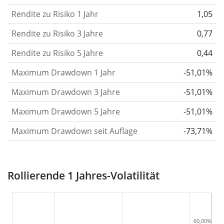
Rendite zu Risiko 1 Jahr
oder schwächer wurden. Weitere Informationen
1,05
findest du in unserem Artikel:
Volatilität als
Rendite zu Risiko 3 Jahre
0,77
Risikomass
.
Rendite zu Risiko 5 Jahre
0,44
Rendite pro Risiko
für Zeiträume von 1, 3 und 5
Maximum Drawdown 1 Jahr
-51,01%
Jahren. Diese Kennzahl ist definiert als die
annualisierte (d. h. auf einen Einjahreszeitraum
Maximum Drawdown 3 Jahre
-51,01%
umgerechnete) historische Rendite geteilt durch die
Maximum Drawdown 5 Jahre
-51,01%
historische annualisierte Volatilität.
Rendite pro
Maximum Drawdown seit Auflage
-73,71%
Risiko setzt die historische Rendite eines
Wertpapiers ins Verhältnis zu seinem
historischen Risiko
und gibt dir einen Hinweis auf
Rollierende 1 Jahres-Volatilität
das Ausmass der Kursschwankungen, die man in
Kauf nehmen musste, um von der Rendite des
Wertpapiers zu profitieren. Wir berechnen diese
Kennzahl für Zeiträume von 1, 3 und 5 Jahren, um
60,00%