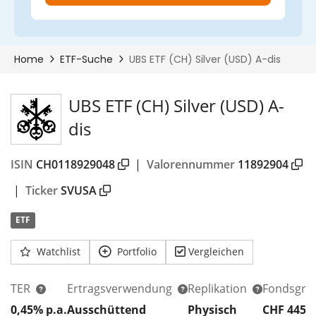
UBS ETF (CH) Silver (USD) A-
dis
ISIN
CH0118929048
|
Valorennummer
11892904
|
Ticker
SVUSA
ETF
Watchlist
Portfolio
Vergleichen
TER
Ertragsverwendung
Replikation
Fondsgrö
0,45% p.a.
Ausschüttend
Physisch
CHF 445
M