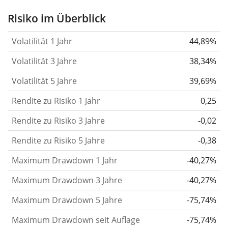
Aktie, des ETF, usw.) in der Vergangenheit
Risiko im Überblick
verändert.
Wertpapiere mit höherer Volatilität
Volatilität 1 Jahr
44,89%
gelten im Allgemeinen als risikoreicher. Wir
berechnen die Volatilität auf Basis der Daten der
Volatilität 3 Jahre
38,34%
letzten 1, 3 und 5 Jahre, damit du sehen kannst, ob
Volatilität 5 Jahre
39,69%
die Kursschwankungen im Laufe der Zeit stärker
Rendite zu Risiko 1 Jahr
oder schwächer wurden. Weitere Informationen
0,25
findest du in unserem Artikel:
Volatilität als
Rendite zu Risiko 3 Jahre
-0,02
Risikomass
.
Rendite zu Risiko 5 Jahre
-0,38
Rendite pro Risiko
für Zeiträume von 1, 3 und 5
Maximum Drawdown 1 Jahr
-40,27%
Jahren. Diese Kennzahl ist definiert als die
annualisierte (d. h. auf einen Einjahreszeitraum
Maximum Drawdown 3 Jahre
-40,27%
umgerechnete) historische Rendite geteilt durch die
Maximum Drawdown 5 Jahre
-75,74%
historische annualisierte Volatilität.
Rendite pro
Maximum Drawdown seit Auflage
-75,74%
Risiko setzt die historische Rendite eines