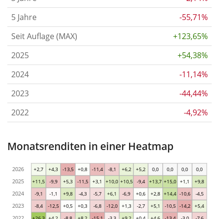
5 Jahre
-55,71%
Seit Auflage (MAX)
+123,65%
2025
+54,38%
2024
-11,14%
2023
-44,44%
2022
-4,92%
Monatsrenditen in einer Heatmap
2026
+2,7
+4,3
-13,5
+0,8
-11,4
-8,1
+6,2
+5,2
0,0
0,0
0,0
0,0
2025
+11,5
-9,9
+5,3
-11,5
+3,1
+10,0
+10,5
-9,4
+13,7
+15,0
+1,1
+9,8
2024
-9,1
-1,1
+9,8
-4,3
-5,7
+6,1
-6,9
+0,6
+2,8
+14,4
-10,6
-4,5
2023
-8,4
-12,5
+0,5
+0,3
-6,8
-12,0
+1,3
-2,7
+5,1
-10,5
-14,2
+5,4
2022
+26,3
+4,2
-8,8
+8,2
-15,1
-3,3
+9,2
+0,4
+4,6
-13,4
-3,0
-7,6