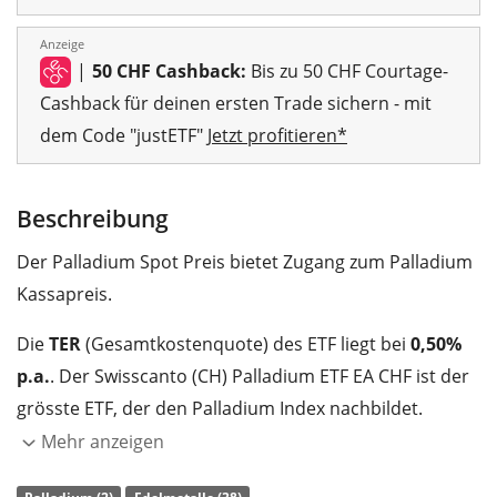
Anzeige
|
50 CHF Cashback:
Bis zu 50 CHF Courtage-
Cashback für deinen ersten Trade sichern - mit
dem Code "justETF"
Jetzt profitieren*
Beschreibung
Der Palladium Spot Preis bietet Zugang zum Palladium
Kassapreis.
Die
TER
(Gesamtkostenquote) des ETF liegt bei
0,50%
p.a.
. Der Swisscanto (CH) Palladium ETF EA CHF ist der
grösste ETF, der den Palladium Index nachbildet.
Mehr anzeigen
Der Swisscanto (CH) Palladium ETF EA CHF hat ein
Fondsvolumen von 136 Mio. CHF
. Der ETF wurde
am