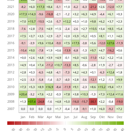
2021
-8,2
+6,0
+17,3
+8,4
-5,1
+1,0
-6,2
-6,3
-21,2
+2,6
-12,0
+7,7
2020
+17,3
+14,3
-9,6
-16,8
-2,1
-1,2
+3,2
+6,3
+4,9
-4,4
+6,1
+0,3
2019
+7,0
+15,7
-10,5
+2,6
-5,7
+12,2
+0,3
+1,0
+9,8
+6,2
+3,7
+2,3
2018
-7,6
+2,8
-7,5
+4,9
+1,5
-2,4
-2,6
+2,7
+10,5
+3,4
+8,5
+5,4
2017
+7,5
+3,7
+3,5
+2,9
-3,7
+2,0
+5,9
+5,2
+0,5
+8,1
+1,1
+4,5
2016
-9,1
-3,9
+9,6
+10,4
-9,0
+7,5
+17,5
-3,8
+5,6
-12,0
+27,6
-11,9
2015
-10,4
+9,0
-7,8
+1,9
+0,6
-13,9
-6,8
-1,3
+9,7
+4,7
-16,2
+0,6
2014
+0,0
+2,6
+4,8
+3,9
+4,9
-0,1
+6,0
+4,5
-11,0
+3,2
+2,2
+1,6
2013
+4,9
+0,4
+7,4
-11,2
+10,7
-13,3
+8,5
-0,6
-2,8
+1,9
-2,7
-2,0
2012
+2,8
+0,3
-6,5
+4,8
-4,1
-7,3
+4,2
+4,3
+0,1
-6,3
+12,4
+1,8
2011
+2,5
-3,3
-5,8
-1,4
-3,7
-4,0
+2,8
-3,6
-12,1
+1,2
-1,1
+9,9
2010
+7,3
+5,3
+8,9
+16,9
-8,4
-11,9
+9,1
-2,3
+8,6
+15,2
+9,4
+7,1
2009
+20,4
-3,2
+7,6
+2,2
-0,3
+7,8
+3,8
+10,3
-1,3
+7,3
+12,4
+11,6
2008
+1,3
+37,4
-24,8
-1,6
+4,8
+5,0
-16,0
-15,7
-30,1
+2,2
-0,4
-19,0
2007
0,0
0,0
0,0
0,0
+1,7
-0,4
-1,8
-9,1
+1,0
+6,0
-9,2
+7,2
Jan
Feb
Mär
Apr
Mai
Jun
Jul
Aug
Sep
Okt
Nov
Dez
-35
-30
-25
-20
-15
-10
-5
0
5
10
15
20
25
30
35
40