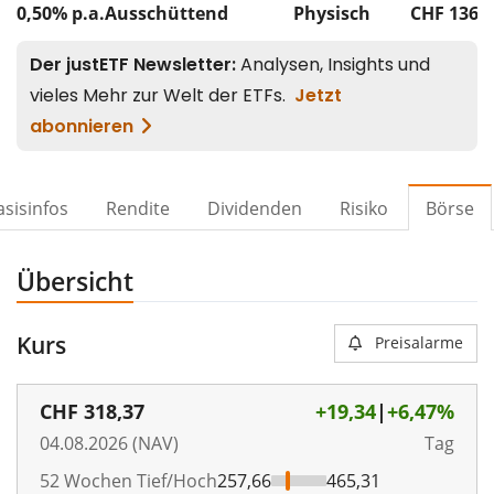
0,50% p.a.
Ausschüttend
Physisch
CHF 136
M
asisinfos
Rendite
Dividenden
Risiko
Börse
Übersicht
Kurs
Preisalarme
CHF
318,37
+19,34
|
+6,47%
04.08.2026 (NAV)
Tag
52 Wochen Tief/Hoch
257,66
465,31