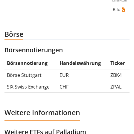
justETF.com
Fall hättest du den grösstmöglichen Verlust erlitten,
Bild
wenn du das Wertpapier für 10€ gekauft und
anschliessend für 5€ verkauft hättest. Daher wäre in
diesem Fall der Maximum Drawdown (5€ - 10€)/10€ =
Börse
-50%.
Börsennotierungen
Die Wertentwicklungsangaben für ETFs beinhalten
Ausschüttungen (falls vorhanden).
Börsennotierung
Handelswährung
Ticker
Börse Stuttgart
EUR
ZBK4
SIX Swiss Exchange
CHF
ZPAL
Weitere Informationen
Weitere ETFs auf Palladium