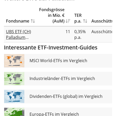
Fondsgrösse
in Mio. €
TER
Fondsname
(AuM)
p.a.
Ausschüttu
UBS ETF (CH)
11
0,35%
Ausschütte
Palladium
p.a.
(USD) A-dis
Interessante ETF-Investment-Guides
MSCI World-ETFs im Vergleich
Industrieländer-ETFs im Vergleich
Dividenden-ETFs (global) im Vergleich
Europa-ETFs im Vergleich