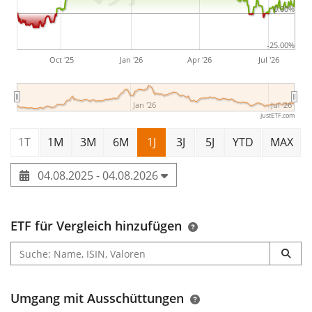
0.00%
-25.00%
Oct '25
Jan '26
Apr '26
Jul '26
Jan '26
Jul '26
justETF.com
1T
1M
3M
6M
1J
3J
5J
YTD
MAX
04.08.2025 - 04.08.2026
ETF für Vergleich hinzufügen
Umgang mit Ausschüttungen