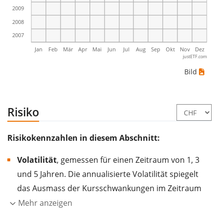
2009
2008
2007
Jan
Feb
Mär
Apr
Mai
Jun
Jul
Aug
Sep
Okt
Nov
Dez
justETF.com
Bild
Risiko
Risikokennzahlen in diesem Abschnitt:
Volatilität
, gemessen für einen Zeitraum von 1, 3
und 5 Jahren. Die annualisierte Volatilität spiegelt
das Ausmass der Kursschwankungen im Zeitraum
eines Jahres wider.
Je höher die Volatilität, desto
Mehr anzeigen
stärker hat sich der Kurs des Wertpapiers (der