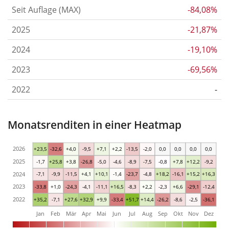
Seit Auflage (MAX)
-84,08%
2025
-21,87%
2024
-19,10%
2023
-69,56%
2022
-
Monatsrenditen in einer Heatmap
2026
+23,5
-32,6
+4,0
-9,5
+7,1
+2,2
-13,5
-2,0
0,0
0,0
0,0
0,0
2025
-1,7
+25,8
+3,8
-26,8
-5,0
-4,6
-8,9
-7,5
-0,8
+7,8
+12,2
-9,2
2024
-7,1
-9,9
-11,5
+4,1
+10,1
-1,4
-23,7
-4,8
+18,2
-16,1
+15,2
+16,3
2023
-33,8
+1,0
-24,3
-4,1
-11,1
+16,5
-8,3
+2,2
-2,3
+6,6
-29,1
-12,4
2022
+35,2
-7,1
+27,6
+32,9
+9,9
-33,4
+51,7
+14,4
-26,2
-8,6
-2,5
-36,1
Jan
Feb
Mär
Apr
Mai
Jun
Jul
Aug
Sep
Okt
Nov
Dez