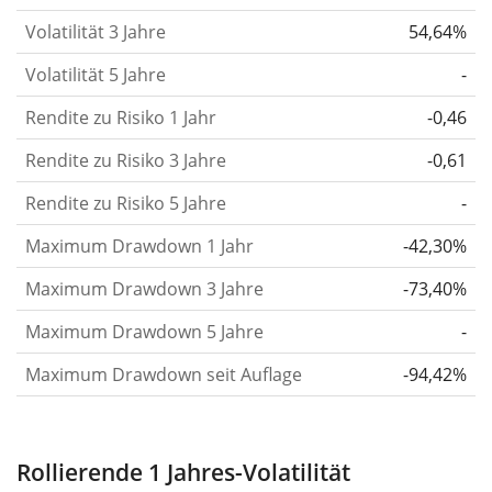
berechnen die Volatilität auf Basis der Daten der
Volatilität 3 Jahre
54,64%
letzten 1, 3 und 5 Jahre, damit du sehen kannst, ob
Volatilität 5 Jahre
-
die Kursschwankungen im Laufe der Zeit stärker
Rendite zu Risiko 1 Jahr
oder schwächer wurden. Weitere Informationen
-0,46
findest du in unserem Artikel:
Volatilität als
Rendite zu Risiko 3 Jahre
-0,61
Risikomass
.
Rendite zu Risiko 5 Jahre
-
Rendite pro Risiko
für Zeiträume von 1, 3 und 5
Maximum Drawdown 1 Jahr
-42,30%
Jahren. Diese Kennzahl ist definiert als die
annualisierte (d. h. auf einen Einjahreszeitraum
Maximum Drawdown 3 Jahre
-73,40%
umgerechnete) historische Rendite geteilt durch die
Maximum Drawdown 5 Jahre
-
historische annualisierte Volatilität.
Rendite pro
Maximum Drawdown seit Auflage
-94,42%
Risiko setzt die historische Rendite eines
Wertpapiers ins Verhältnis zu seinem
historischen Risiko
und gibt dir einen Hinweis auf
Rollierende 1 Jahres-Volatilität
das Ausmass der Kursschwankungen, die man in