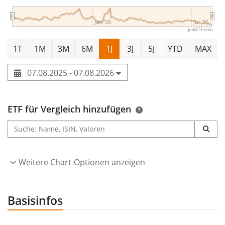
Jan '26
Jul '26
justETF.com
1T
1M
3M
6M
1J
3J
5J
YTD
MAX
07.08.2025 - 07.08.2026
ETF für Vergleich hinzufügen
Weitere Chart-Optionen anzeigen
Basisinfos