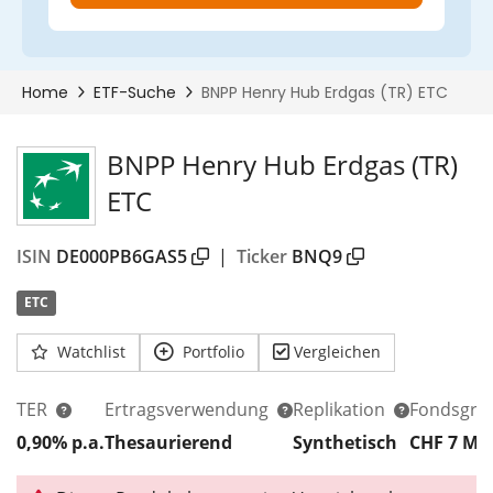
BNPP Henry Hub Erdgas (TR)
ETC
ISIN
DE000PB6GAS5
|
Ticker
BNQ9
ETC
Watchlist
Portfolio
Vergleichen
TER
Ertragsverwendung
Replikation
Fondsgrö
0,90% p.a.
Thesaurierend
Synthetisch
CHF 7
Mi