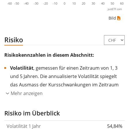
-60
-50
-40
-30
-20
-10
0
10
20
30
40
50
60
justETF.com
Bild
Risiko
Risikokennzahlen in diesem Abschnitt:
Volatilität
, gemessen für einen Zeitraum von 1, 3
und 5 Jahren. Die annualisierte Volatilität spiegelt
das Ausmass der Kursschwankungen im Zeitraum
eines Jahres wider.
Je höher die Volatilität, desto
Mehr anzeigen
stärker hat sich der Kurs des Wertpapiers (der
Aktie, des ETF, usw.) in der Vergangenheit
Risiko im Überblick
verändert.
Wertpapiere mit höherer Volatilität
Volatilität 1 Jahr
54,84%
gelten im Allgemeinen als risikoreicher. Wir