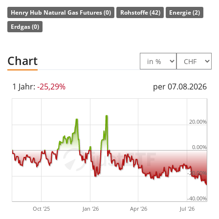
nach.
Henry Hub Natural Gas Futures (0)
Rohstoffe (42)
Energie (2)
Der BNPP Henry Hub Erdgas (TR) ETC ist ein sehr
Erdgas (0)
kleiner ETC mit
7 Mio. CHF Fondsvolumen
. Der ETC
wurde
am 18. April 2017 in Niederlande aufgelegt
.
Chart
1 Jahr:
-25,29%
per 07.08.2026
20.00%
0.00%
-20.00%
-40.00%
Oct '25
Jan '26
Apr '26
Jul '26