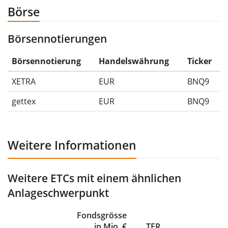
diesem Fall der Maximum Drawdown (5€ - 10€)/10€ =
Börse
-50%.
Börsennotierungen
Die Wertentwicklungsangaben für ETFs beinhalten
Ausschüttungen (falls vorhanden).
Börsennotierung
Handelswährung
Ticker
XETRA
EUR
BNQ9
gettex
EUR
BNQ9
Weitere Informationen
Weitere ETCs mit einem ähnlichen
Anlageschwerpunkt
Fondsgrösse
in Mio. €
TER