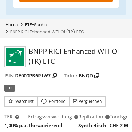
BNPP RICI Enhanced WTI Öl
(TR) ETC
ISIN
DE000PB6R1W7
|
Ticker
BNQD
ETC
Watchlist
Portfolio
Vergleichen
TER
Ertragsverwendung
Replikation
Fondsgrö
1,00% p.a.
Thesaurierend
Synthetisch
CHF 2
Mi