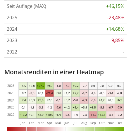
Seit Auflage (MAX)
+46,15%
2025
-23,48%
2024
+14,68%
2023
-9,85%
2022
-
Monatsrenditen in einer Heatmap
2026
+5,5
+3,8
+27,2
+9,6
-4,0
-7,3
+9,2
-2,7
0,0
0,0
0,0
0,0
2025
+0,7
-3,0
+0,1
-21,4
+3,8
+1,2
+7,7
-4,7
-1,8
-0,6
-3,4
-2,0
2024
+7,4
+3,3
+9,0
+2,0
-4,1
+3,2
-5,0
-7,3
-5,0
+4,2
+0,9
+6,9
2023
-0,1
-1,3
-3,2
-1,2
-7,6
+4,2
+9,4
+3,5
+8,5
-5,9
-6,7
-7,9
2022
+13,2
+5,1
+8,9
+10,0
+6,9
-5,4
-1,0
-2,4
-11,6
+12,1
-4,1
-3,2
Jan
Feb
Mär
Apr
Mai
Jun
Jul
Aug
Sep
Okt
Nov
Dez