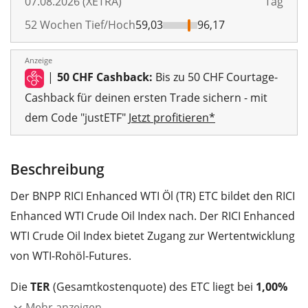
07.08.2026 (XETRA)
Tag
52 Wochen Tief/Hoch
59,03
96,17
Anzeige
|
50 CHF Cashback:
Bis zu 50 CHF Courtage-
Cashback für deinen ersten Trade sichern - mit
dem Code "justETF"
Jetzt profitieren*
Beschreibung
Der BNPP RICI Enhanced WTI Öl (TR) ETC bildet den RICI
Enhanced WTI Crude Oil Index nach. Der RICI Enhanced
WTI Crude Oil Index bietet Zugang zur Wertentwicklung
von WTI-Rohöl-Futures.
Die
TER
(Gesamtkostenquote) des ETC liegt bei
1,00%
p.a.
. Der ETC bildet die Wertentwicklung des Index
Mehr anzeigen