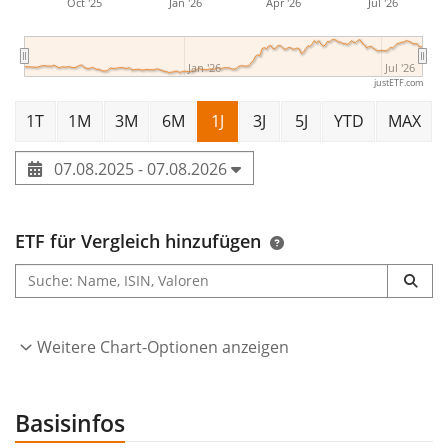
Oct '25
Jan '26
Apr '26
Jul '26
Jan '26
Jul '26
justETF.com
1T
1M
3M
6M
1J
3J
5J
YTD
MAX
07.08.2025 - 07.08.2026
ETF für Vergleich hinzufügen
Weitere Chart-Optionen anzeigen
Basisinfos