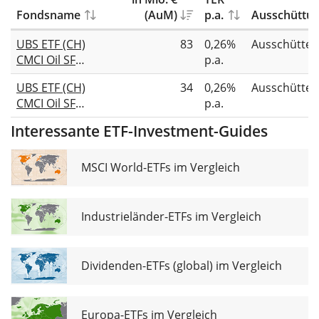
Fondsname
(AuM)
p.a.
Ausschüttu
UBS ETF (CH)
83
0,26%
Ausschütte
CMCI Oil SF
p.a.
(USD) A-dis
UBS ETF (CH)
34
0,26%
Ausschütte
CMCI Oil SF
p.a.
(CHF) A-dis
Interessante ETF-Investment-Guides
MSCI World-ETFs im Vergleich
Industrieländer-ETFs im Vergleich
Dividenden-ETFs (global) im Vergleich
Europa-ETFs im Vergleich