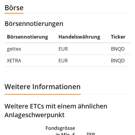
diesem Fall der Maximum Drawdown (5€ - 10€)/10€ =
Börse
-50%.
Börsennotierungen
Die Wertentwicklungsangaben für ETFs beinhalten
Ausschüttungen (falls vorhanden).
Börsennotierung
Handelswährung
Ticker
gettex
EUR
BNQD
XETRA
EUR
BNQD
Weitere Informationen
Weitere ETCs mit einem ähnlichen
Anlageschwerpunkt
Fondsgrösse
in Mio. €
TER