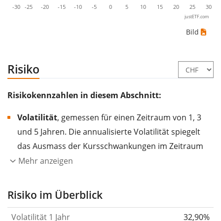
-30
-25
-20
-15
-10
-5
0
5
10
15
20
25
30
justETF.com
Bild
Risiko
Risikokennzahlen in diesem Abschnitt:
Volatilität
, gemessen für einen Zeitraum von 1, 3
und 5 Jahren. Die annualisierte Volatilität spiegelt
das Ausmass der Kursschwankungen im Zeitraum
eines Jahres wider.
Je höher die Volatilität, desto
Mehr anzeigen
stärker hat sich der Kurs des Wertpapiers (der
Aktie, des ETF, usw.) in der Vergangenheit
Risiko im Überblick
verändert.
Wertpapiere mit höherer Volatilität
Volatilität 1 Jahr
32,90%
gelten im Allgemeinen als risikoreicher. Wir