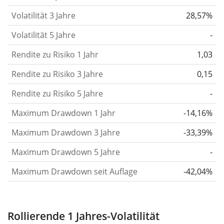
berechnen die Volatilität auf Basis der Daten der
Volatilität 3 Jahre
28,57%
letzten 1, 3 und 5 Jahre, damit du sehen kannst, ob
Volatilität 5 Jahre
-
die Kursschwankungen im Laufe der Zeit stärker
Rendite zu Risiko 1 Jahr
oder schwächer wurden. Weitere Informationen
1,03
findest du in unserem Artikel:
Volatilität als
Rendite zu Risiko 3 Jahre
0,15
Risikomass
.
Rendite zu Risiko 5 Jahre
-
Rendite pro Risiko
für Zeiträume von 1, 3 und 5
Maximum Drawdown 1 Jahr
-14,16%
Jahren. Diese Kennzahl ist definiert als die
annualisierte (d. h. auf einen Einjahreszeitraum
Maximum Drawdown 3 Jahre
-33,39%
umgerechnete) historische Rendite geteilt durch die
Maximum Drawdown 5 Jahre
-
historische annualisierte Volatilität.
Rendite pro
Maximum Drawdown seit Auflage
-42,04%
Risiko setzt die historische Rendite eines
Wertpapiers ins Verhältnis zu seinem
historischen Risiko
und gibt dir einen Hinweis auf
Rollierende 1 Jahres-Volatilität
das Ausmass der Kursschwankungen, die man in