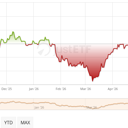
Dec '25
Jan '26
Feb '26
Mar '26
Apr '26
Jan '26
Mar '26
YTD
MAX