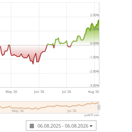
2.00%
1.00%
0.00%
-1.00%
-2.00%
-3.00%
May '26
Jun '26
Jul '26
Aug '26
May '26
Jul '26
justETF.com
06.08.2025 - 06.08.2026