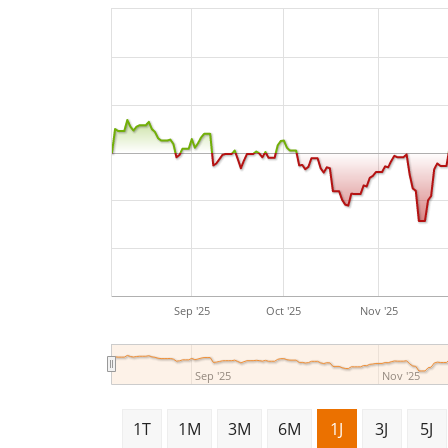
Sep '25
Oct '25
Nov '25
Sep '25
Nov '25
1T
1M
3M
6M
1J
3J
5J