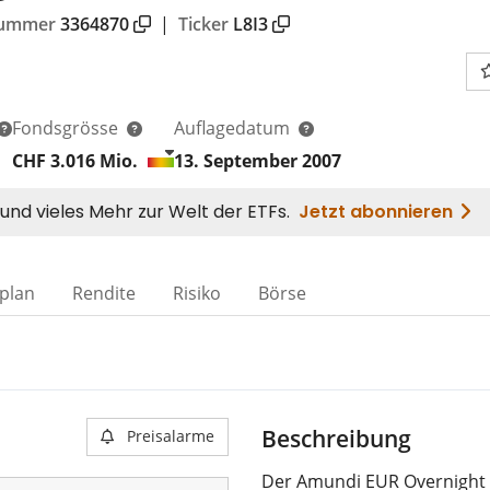
nummer
3364870
|
Ticker
L8I3
Fondsgrösse
Auflagedatum
CHF 3.016
Mio.
13. September 2007
plan
Rendite
Risiko
Börse
Beschreibung
Preisalarme
Der Amundi EUR Overnight R