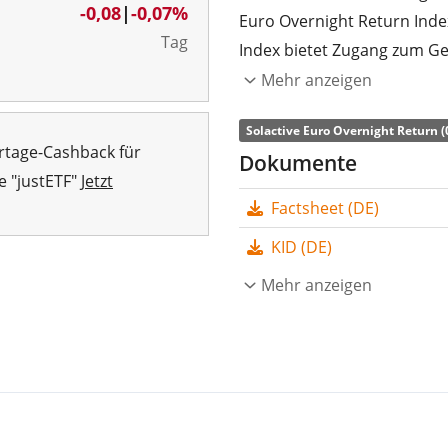
-0,08
|
-0,07%
Euro Overnight Return Inde
Tag
Index bietet Zugang zum Ge
dem Euro Short Term-Zinssa
Mehr anzeigen
Die
TER
(Gesamtkostenquote
Solactive Euro Overnight Return (
rtage-Cashback für
die Wertentwicklung des I
Dokumente
e "justETF"
Jetzt
Tauschgeschäfte) nach.
Factsheet (DE)
Der Amundi EUR Overnight R
KID (DE)
mit
3.016 Mio. CHF Fonds
2007 in Frankreich aufgel
Mehr anzeigen