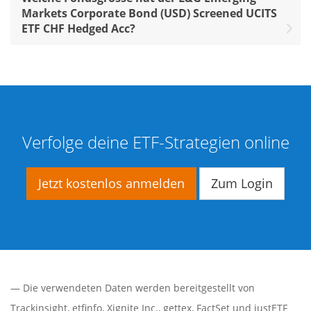
Markets Corporate Bond (USD) Screened UCITS
ETF CHF Hedged Acc?
Verfolge deine ETF-Strategien online
Jetzt kostenlos anmelden
Zum Login
— Die verwendeten Daten werden bereitgestellt von
Trackinsight
,
etfinfo
,
Xignite Inc.
,
gettex
,
FactSet
und justETF