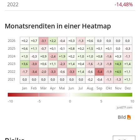
2022
-14,48%
Monatsrenditen in einer Heatmap
2026
+0,2
+0,7
-3,1
+2,2
-0,4
+0,3
-1,3
+0,6
0,0
0,0
0,0
0,0
2025
+0,6
+1,1
-0,7
+0,1
-0,1
+0,8
+0,2
+1,5
+0,1
+0,1
0,0
-0,3
2024
+1,0
-0,3
+0,9
-2,4
+1,9
+0,2
+1,0
+1,0
+0,8
-1,6
+0,3
-1,1
2023
+3,6
-3,0
+0,6
+1,1
-2,3
+1,4
+0,4
-1,6
-1,3
-1,8
+4,3
+1,4
2022
-1,7
-3,4
-2,0
-3,3
-0,6
-3,3
+1,4
-0,6
-5,4
-1,9
+4,5
+1,1
2021
0,0
0,0
0,0
0,0
0,0
0,0
0,0
-0,2
-0,4
-1,1
-1,3
+1,1
Jan
Feb
Mär
Apr
Mai
Jun
Jul
Aug
Sep
Okt
Nov
Dez
-10
-5
0
5
10
justETF.com
Bild