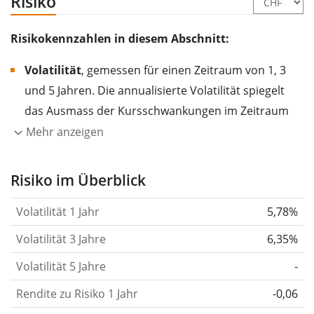
Risiko
Risikokennzahlen in diesem Abschnitt:
Volatilität
, gemessen für einen Zeitraum von 1, 3
und 5 Jahren. Die annualisierte Volatilität spiegelt
das Ausmass der Kursschwankungen im Zeitraum
eines Jahres wider.
Je höher die Volatilität, desto
Mehr anzeigen
stärker hat sich der Kurs des Wertpapiers (der
Aktie, des ETF, usw.) in der Vergangenheit
Risiko im Überblick
verändert.
Wertpapiere mit höherer Volatilität
Volatilität 1 Jahr
5,78%
gelten im Allgemeinen als risikoreicher. Wir
berechnen die Volatilität auf Basis der Daten der
Volatilität 3 Jahre
6,35%
letzten 1, 3 und 5 Jahre, damit du sehen kannst, ob
Volatilität 5 Jahre
-
die Kursschwankungen im Laufe der Zeit stärker
Rendite zu Risiko 1 Jahr
oder schwächer wurden. Weitere Informationen
-0,06