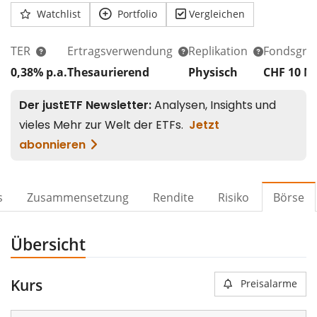
Watchlist
Portfolio
Vergleichen
TER
Ertragsverwendung
Replikation
Fondsgrö
0,38% p.a.
Thesaurierend
Physisch
CHF 10
M
s
Zusammensetzung
Rendite
Risiko
Börse
Übersicht
Kurs
Preisalarme