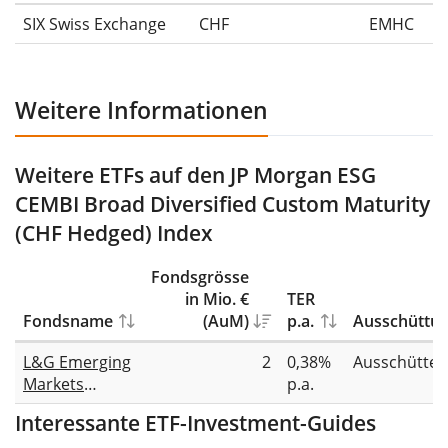
SIX Swiss Exchange
CHF
EMHC
Weitere Informationen
Weitere ETFs auf den JP Morgan ESG
CEMBI Broad Diversified Custom Maturity
(CHF Hedged) Index
Fondsgrösse
in Mio. €
TER
Fondsname
(AuM)
p.a.
Ausschüttu
L&G Emerging
2
0,38%
Ausschütte
Markets
p.a.
Corporate
Interessante ETF-Investment-Guides
Bond (USD)