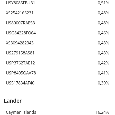
USY8085FBU31
0,51%
XS2542166231
0,48%
US80007RAE53
0,48%
USG84228FQ64
0,46%
XS3094282343
0,43%
US279158AS81
0,43%
USP3762TAE12
0,42%
USP8405QAA78
0,41%
US517834AF40
0,39%
Länder
Cayman Islands
16,24%