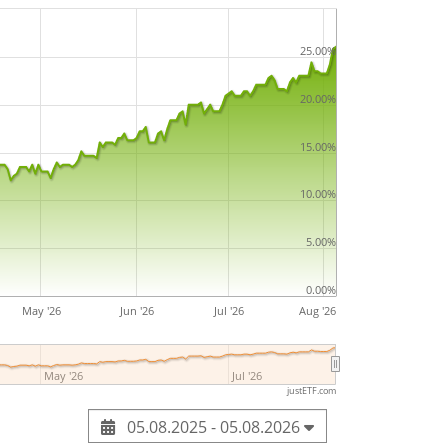
25.00%
20.00%
15.00%
10.00%
5.00%
0.00%
May '26
Jun '26
Jul '26
Aug '26
May '26
Jul '26
justETF.com
05.08.2025 - 05.08.2026