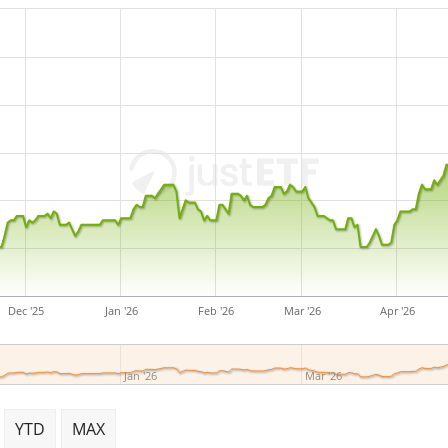
Dec '25
Jan '26
Feb '26
Mar '26
Apr '26
Jan '26
Mar '26
YTD
MAX