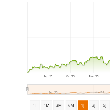
Sep '25
Oct '25
Nov '25
Sep '25
Nov '25
1T
1M
3M
6M
1J
3J
5J