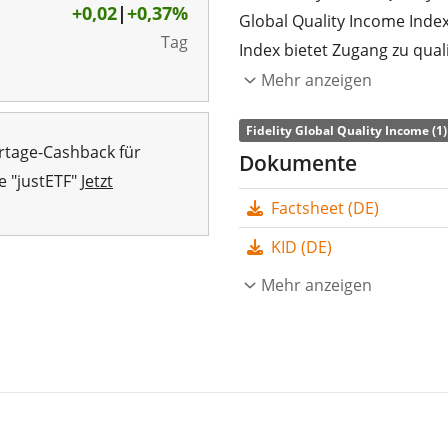
+0,02
|
+0,37%
Global Quality Income Index
Tag
Index bietet Zugang zu qua
Industrienationen, die hoh
Mehr anzeigen
Die
TER
(Gesamtkostenquote
Fidelity Global Quality Income (1)
rtage-Cashback für
Global Quality Income UCITS
Dokumente
e "justETF"
Jetzt
Fidelity Global Quality Inco
Factsheet (DE)
Wertentwicklung des Index
Indexbestandteile) nach. D
KID (DE)
thesauriert
(in den ETF rein
Mehr anzeigen
Der Fidelity Global Quality
ETF mit
15 Mio. CHF Fond
2024 in Irland aufgelegt
.