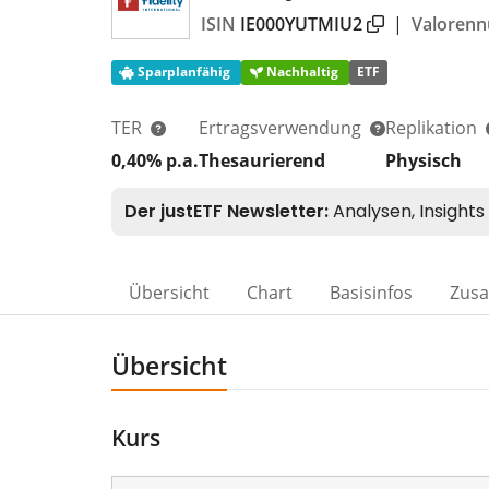
ISIN
IE000YUTMIU2
|
Valoren
Sparplanfähig
Nachhaltig
ETF
TER
Ertragsverwendung
Replikation
0,40% p.a.
Thesaurierend
Physisch
Übersicht
Chart
Basisinfos
Zus
Übersicht
Kurs