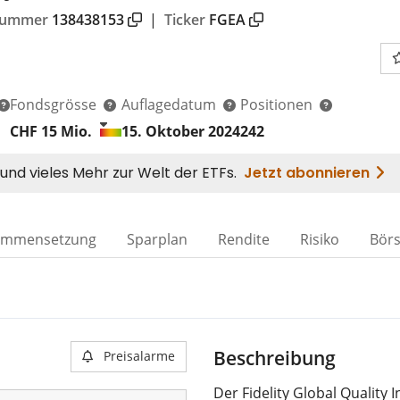
nummer
138438153
|
Ticker
FGEA
Fondsgrösse
Auflagedatum
Positionen
CHF 15
Mio.
15. Oktober 2024
242
ammensetzung
Sparplan
Rendite
Risiko
Bör
Beschreibung
Preisalarme
Der Fidelity Global Quality