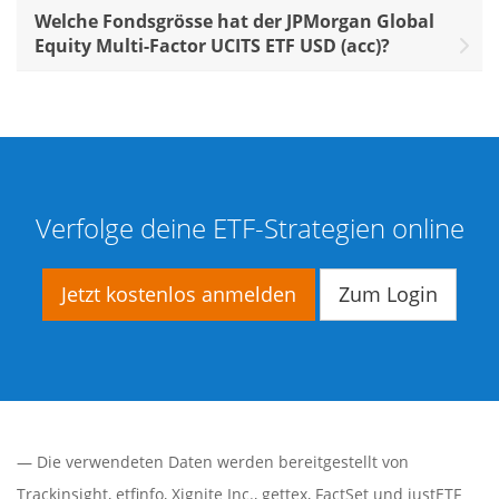
Welche Fondsgrösse hat der JPMorgan Global
Equity Multi-Factor UCITS ETF USD (acc)?
Verfolge deine ETF-Strategien online
Jetzt kostenlos anmelden
Zum Login
— Die verwendeten Daten werden bereitgestellt von
Trackinsight
,
etfinfo
,
Xignite Inc.
,
gettex
,
FactSet
und justETF