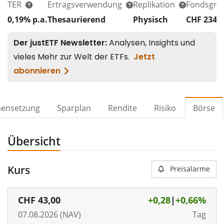
TER
Ertragsverwendung
Replikation
Fondsgrö
0,19% p.a.
Thesaurierend
Physisch
CHF 234
M
ensetzung
Sparplan
Rendite
Risiko
Börse
Übersicht
Kurs
Preisalarme
CHF
43,00
+0,28
|
+0,66%
07.08.2026 (NAV)
Tag