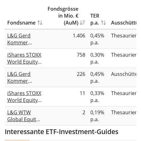
Fondsgrösse
in Mio. €
TER
Fondsname
(AuM)
p.a.
Ausschüttu
L&G Gerd
1.406
0,45%
Thesauriere
Kommer
p.a.
Multifactor
iShares STOXX
758
0,30%
Thesauriere
Equity UCITS
World Equity
p.a.
ETF USD
Multifactor
Accumulating
L&G Gerd
226
0,45%
Ausschütte
UCITS ETF USD
Kommer
p.a.
(Acc)
Multifactor
iShares STOXX
11
0,33%
Thesauriere
Equity UCITS
World Equity
p.a.
ETF USD
Multifactor
Distributing
L&G WTW
2
0,19%
Thesauriere
UCITS ETF CHF
Global Equity
p.a.
Hedged (Acc)
Diversified
Interessante ETF-Investment-Guides
UCITS ETF USD
Acc