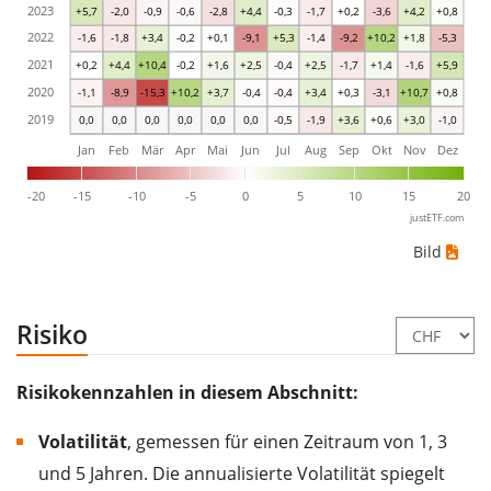
2023
+5,7
-2,0
-0,9
-0,6
-2,8
+4,4
-0,3
-1,7
+0,2
-3,6
+4,2
+0,8
2022
-1,6
-1,8
+3,4
-0,2
+0,1
-9,1
+5,3
-1,4
-9,2
+10,2
+1,8
-5,3
2021
+0,2
+4,4
+10,4
-0,2
+1,6
+2,5
-0,4
+2,5
-1,7
+1,4
-1,6
+5,9
2020
-1,1
-8,9
-15,3
+10,2
+3,7
-0,4
-0,4
+3,4
+0,3
-3,1
+10,7
+0,8
2019
0,0
0,0
0,0
0,0
0,0
0,0
-0,5
-1,9
+3,6
+0,6
+3,0
-1,0
Jan
Feb
Mär
Apr
Mai
Jun
Jul
Aug
Sep
Okt
Nov
Dez
-20
-15
-10
-5
0
5
10
15
20
justETF.com
Bild
Risiko
Risikokennzahlen in diesem Abschnitt:
Volatilität
, gemessen für einen Zeitraum von 1, 3
und 5 Jahren. Die annualisierte Volatilität spiegelt