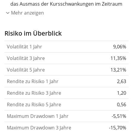
das Ausmass der Kursschwankungen im Zeitraum
eines Jahres wider.
Je höher die Volatilität, desto
Mehr anzeigen
stärker hat sich der Kurs des Wertpapiers (der
Aktie, des ETF, usw.) in der Vergangenheit
Risiko im Überblick
verändert.
Wertpapiere mit höherer Volatilität
Volatilität 1 Jahr
9,06%
gelten im Allgemeinen als risikoreicher. Wir
berechnen die Volatilität auf Basis der Daten der
Volatilität 3 Jahre
11,35%
letzten 1, 3 und 5 Jahre, damit du sehen kannst, ob
Volatilität 5 Jahre
13,21%
die Kursschwankungen im Laufe der Zeit stärker
Rendite zu Risiko 1 Jahr
oder schwächer wurden. Weitere Informationen
2,63
findest du in unserem Artikel:
Volatilität als
Rendite zu Risiko 3 Jahre
1,20
Risikomass
.
Rendite zu Risiko 5 Jahre
0,56
Rendite pro Risiko
für Zeiträume von 1, 3 und 5
Maximum Drawdown 1 Jahr
-5,51%
Jahren. Diese Kennzahl ist definiert als die
annualisierte (d. h. auf einen Einjahreszeitraum
Maximum Drawdown 3 Jahre
-15,70%