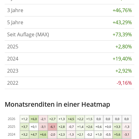
3 Jahre
+46,76%
5 Jahre
+43,29%
Seit Auflage (MAX)
+73,39%
2025
+2,80%
2024
+19,40%
2023
+2,92%
2022
-9,16%
Monatsrenditen in einer Heatmap
2026
+1,2
+6,0
-2,1
+2,7
+1,3
+4,5
+2,2
+1,5
0,0
0,0
0,0
0,0
2025
+3,7
+0,1
-3,1
-6,1
+2,8
-0,7
+1,4
+2,6
+0,6
+0,0
+3,3
-1,3
2024
+3,2
+4,7
+6,6
-2,0
+2,3
-1,3
+2,1
-0,2
+1,0
-0,5
+5,6
-3,1