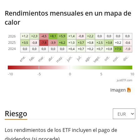
Rendimientos mensuales en un mapa de
calor
2026
+1,2
+2,3
-4,5
+8,1
+5,9
+1,4
-0,8
+2,2
0,0
0,0
0,0
0,0
2025
+3,5
-0,8
-7,8
-3,9
+6,2
+1,0
+3,7
+0,8
+2,5
+3,8
+0,2
-0,6
2024
0,0
0,0
0,0
0,0
0,0
+0,4
+0,7
+0,2
+0,7
+0,8
+7,5
-1,0
mar.
jun.
sept.
dic.
ene.
abr.
jul.
oct.
feb.
may.
ago.
nov.
-10
-5
0
5
10
justETF.com
Imagen
Riesgo
Los rendimientos de los ETF incluyen el pago de
dividendos (si procede).