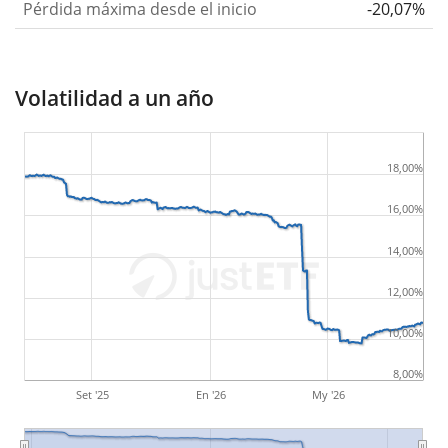
Pérdida máxima desde el inicio
-20,07%
Volatilidad a un año
18,00%
16,00%
14,00%
12,00%
10,00%
8,00%
Set '25
En '26
My '26