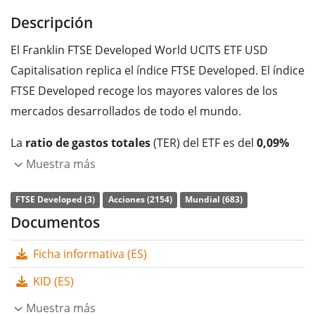
Descripción
El Franklin FTSE Developed World UCITS ETF USD
Capitalisation replica el índice FTSE Developed. El índice
FTSE Developed recoge los mayores valores de los
mercados desarrollados de todo el mundo.
La
ratio de gastos totales
(TER) del ETF es del
0,09%
p.a.
. El Franklin FTSE Developed World UCITS ETF USD
Muestra más
Capitalisation es el ETF más barato que sigue el índice
FTSE Developed (3)
Acciones (2154)
Mundial (683)
FTSE Developed. El ETF replica la rentabilidad del índice
Documentos
subyacente comprando todos los componentes del
índice (réplica completa). Los dividendos del ETF se
Ficha informativa (ES)
acumulan
y se reinvierten en el ETF.
KID (ES)
El Franklin FTSE Developed World UCITS ETF USD
Muestra más