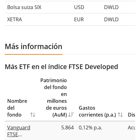
Bolsa suiza SIX
USD
DWLD
XETRA
EUR
DWLD
Más información
Más ETF en el índice FTSE Developed
Patrimonio
del fondo
en
Nombre
millones
del
de euros
Gastos
fondo
(AuM)
corrientes (p.a.)
Distr
Vanguard
5.864
0,12% p.a.
Acum
FTSE