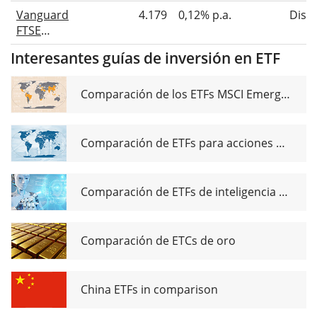
Developed
Vanguard
4.179
0,12% p.a.
Distr
World
FTSE
UCITS ETF
Developed
Acc
Interesantes guías de inversión en ETF
World
UCITS ETF
Distributing
Comparación de los ETFs MSCI Emerging Markets
Comparación de ETFs para acciones de dividendos globales
Comparación de ETFs de inteligencia artificial
Comparación de ETCs de oro
China ETFs in comparison