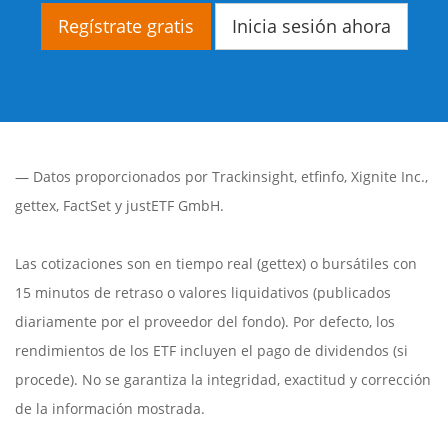
Regístrate gratis
Inicia sesión ahora
— Datos proporcionados por
Trackinsight
,
etfinfo
,
Xignite Inc.
,
gettex
,
FactSet
y justETF GmbH.
Las cotizaciones son en tiempo real (gettex) o bursátiles con
15 minutos de retraso o valores liquidativos (publicados
diariamente por el proveedor del fondo). Por defecto, los
rendimientos de los ETF incluyen el pago de dividendos (si
procede). No se garantiza la integridad, exactitud y corrección
de la información mostrada.