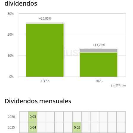
dividendos
30%
+25,95%
+25,95%
20%
+13,26%
+13,26%
10%
0%
1 Año
2025
justETF.com
Dividendos mensuales
2026
0,03
2025
0,04
0,03