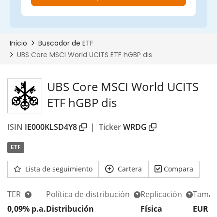
UBS Core MSCI World UCITS
ETF hGBP dis
ISIN
IE000KLSD4Y8
|
Ticker
WRDG
ETF
Lista de seguimiento
Cartera
Compara
TER
Política de distribución
Replicación
Tamañ
0,09% p.a.
Distribución
Física
EUR 1