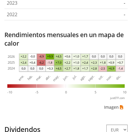
2023
-
2022
-
Rendimientos mensuales en un mapa de
calor
2026
+2,2
-0,0
-4,9
+9,9
+4,5
+0,6
+1,0
+1,7
0,0
0,0
0,0
0,0
2025
+2,4
+0,4
-6,2
-1,8
+7,0
+2,2
+1,0
+2,4
+2,3
+1,8
+0,9
+0,7
2024
0,0
0,0
0,0
+0,3
+4,5
+2,7
+1,8
+1,7
+2,8
-2,5
+6,9
-1,4
mar.
jun.
sept.
dic.
ene.
abr.
jul.
oct.
feb.
may.
ago.
nov.
-10
-5
0
5
10
justETF.com
Imagen
Dividendos