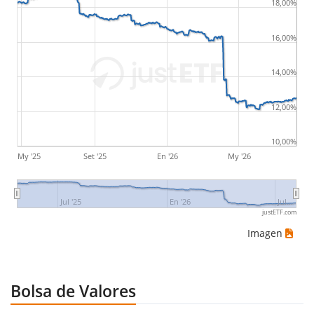
18,00%
16,00%
14,00%
12,00%
10,00%
My '25
Set '25
En '26
My '26
Jul '25
En '26
Jul…
justETF.com
Imagen
Bolsa de Valores