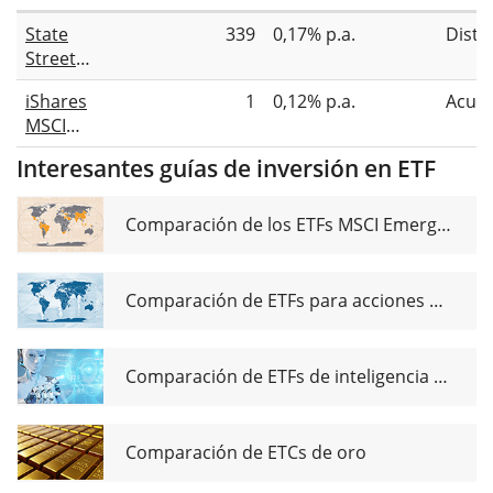
State
339
0,17% p.a.
Distr
Street
SPDR MSCI
iShares
1
0,12% p.a.
Acum
World
MSCI
UCITS ETF
World
GBP
Interesantes guías de inversión en ETF
Swap
Hedged
UCITS ETF
(Dist)
GBP
Comparación de los ETFs MSCI Emerging Markets
Hedged
(Acc)
Comparación de ETFs para acciones de dividendos globales
Comparación de ETFs de inteligencia artificial
Comparación de ETCs de oro