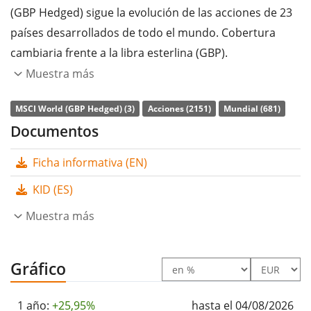
(GBP Hedged) sigue la evolución de las acciones de 23
países desarrollados de todo el mundo. Cobertura
cambiaria frente a la libra esterlina (GBP).
Muestra más
La
ratio de gastos totales
(TER) del ETF es del
0,09%
p.a.
. El UBS Core MSCI World UCITS ETF hGBP dis es el
MSCI World (GBP Hedged) (3)
Acciones (2151)
Mundial (681)
ETF más barato que sigue el índice MSCI World (GBP
Documentos
Hedged). El ETF replica la rentabilidad del índice
Ficha informativa (EN)
subyacente comprando todos los componentes del
índice (réplica completa). Los dividendos del ETF se
KID (ES)
distribuyen
a los inversores (Semestral).
Muestra más
El UBS Core MSCI World UCITS ETF hGBP dis tiene
150m
Euro de activos gestionados
. El ETF se
lanzó el 24 de
Gráfico
abril de 2024
y está
domiciliado en Irlanda
.
1 año:
+25,95%
hasta el 04/08/2026