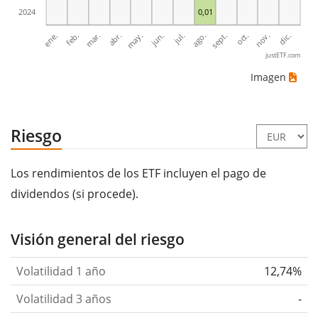
2024
0,01
mar.
jun.
sept.
dic.
ene.
abr.
jul.
oct.
feb.
may.
ago.
nov.
justETF.com
Imagen
Riesgo
Los rendimientos de los ETF incluyen el pago de
dividendos (si procede).
Visión general del riesgo
Volatilidad 1 año
12,74%
Volatilidad 3 años
-