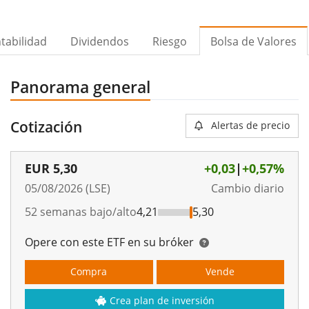
tabilidad
Dividendos
Riesgo
Bolsa de Valores
Panorama general
Cotización
Alertas de precio
EUR
5,30
+0,03
|
+0,57%
05/08/2026 (LSE)
Cambio diario
52 semanas bajo/alto
4,21
5,30
Opere con este ETF en su bróker
Compra
Vende
Crea plan de inversión