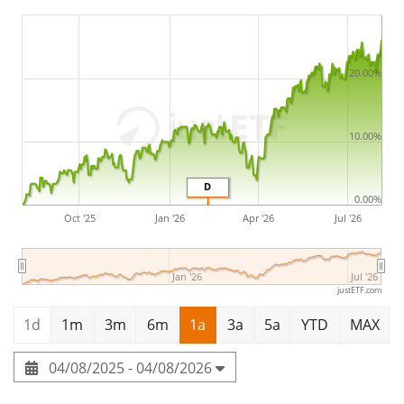
20.00%
10.00%
D
0.00%
Oct '25
Jan '26
Apr '26
Jul '26
Jan '26
Jul '26
justETF.com
1d
1m
3m
6m
1a
3a
5a
YTD
MAX
04/08/2025 - 04/08/2026