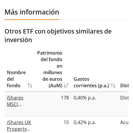
Más información
Otros ETF con objetivos similares de
inversión
Patrimonio
del fondo
en
Nombre
millones
del
de euros
Gastos
fondo
(AuM)
corrientes (p.a.)
Distr
iShares
178
0,40% p.a.
Distr
MSCI
Target UK
Real Estate
iShares UK
15
0,42% p.a.
Acum
UCITS ETF
Property