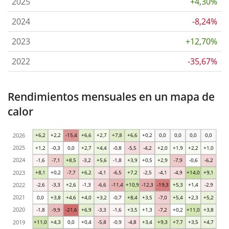
2025
+4,30%
2024
-8,24%
2023
+12,70%
2022
-35,67%
Rendimientos mensuales en un mapa de
calor
2026
+6,2
+2,2
-15,4
+6,6
+2,7
+7,8
+6,6
+0,2
0,0
0,0
0,0
0,0
2025
+1,2
-0,3
0,0
+2,7
+4,4
-0,8
-5,5
-4,2
+2,0
+1,9
+2,2
+1,0
2024
-1,6
-7,1
+8,5
-3,2
+5,6
-1,8
+3,9
+0,5
+2,9
-7,9
-0,6
-6,2
2023
+8,1
+0,2
-7,7
+6,2
-4,1
-6,5
+7,2
-2,5
-4,1
-4,9
+14,0
+9,1
2022
-2,6
-3,3
+2,6
-1,3
-6,6
-11,4
+10,9
-12,3
-19,3
+5,3
+1,4
-2,9
2021
0,0
+3,8
+4,6
+4,0
+3,2
-0,7
+8,4
+3,5
-7,0
+5,4
+2,3
+5,2
2020
-1,8
-9,9
-21,6
+6,9
-3,3
-1,6
+3,5
+1,3
-7,2
+0,2
+11,0
+3,8
2019
+11,0
+4,3
0,0
+0,4
-5,8
-0,9
-4,8
+3,4
+9,3
+7,7
+3,5
+4,7