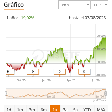
Gráfico
1 año:
+19,02%
hasta el 07/08/2026
20.00%
10.00%
0.00%
D
D
D
D
-10.00%
Oct '25
Jan '26
Apr '26
Jul '26
Jan '26
Jul '26
justETF.com
1d
1m
3m
6m
1a
3a
5a
YTD
MAX