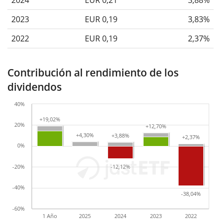
2023
EUR 0,19
3,83%
2022
EUR 0,19
2,37%
Contribución al rendimiento de los
dividendos
40%
+19,02%
+19,02%
20%
+12,70%
+12,70%
+4,30%
+4,30%
+3,88%
+3,88%
+2,37%
+2,37%
0%
-20%
-12,12%
-12,12%
-40%
-38,04%
-38,04%
-60%
1 Año
2025
2024
2023
2022