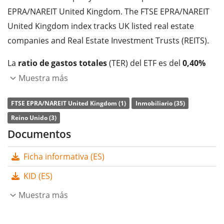
EPRA/NAREIT United Kingdom. The FTSE EPRA/NAREIT
United Kingdom index tracks UK listed real estate
companies and Real Estate Investment Trusts (REITS).
La
ratio de gastos totales
(TER) del ETF es del
0,40%
p.a.
. El iShares UK Property UCITS ETF es el único ETF
Muestra más
que sigue el índice FTSE EPRA/NAREIT United Kingdom.
FTSE EPRA/NAREIT United Kingdom (1)
Inmobiliario (35)
El ETF replica la rentabilidad del índice subyacente
Reino Unido (3)
comprando todos los componentes del índice (réplica
Documentos
completa). Los dividendos del ETF se
distribuyen
a los
inversores (Trimestral).
Ficha informativa (ES)
El iShares UK Property UCITS ETF es un ETF grande con
KID (ES)
507m Euro de activos gestionados
. El ETF se
lanzó el
Muestra más
16 de marzo de 2007
y está
domiciliado en Irlanda
.