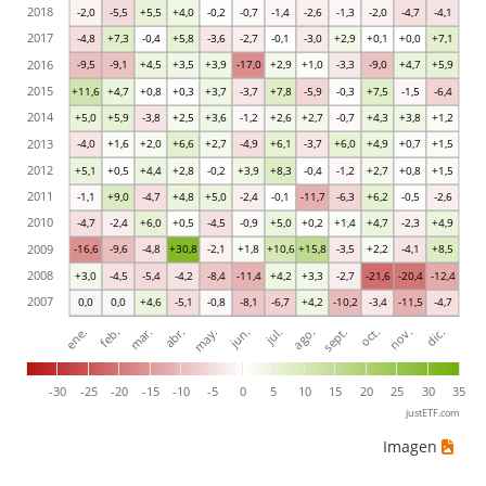
2018
-2,0
-5,5
+5,5
+4,0
-0,2
-0,7
-1,4
-2,6
-1,3
-2,0
-4,7
-4,1
2017
-4,8
+7,3
-0,4
+5,8
-3,6
-2,7
-0,1
-3,0
+2,9
+0,1
+0,0
+7,1
2016
-9,5
-9,1
+4,5
+3,5
+3,9
-17,0
+2,9
+1,0
-3,3
-9,0
+4,7
+5,9
2015
+11,6
+4,7
+0,8
+0,3
+3,7
-3,7
+7,8
-5,9
-0,3
+7,5
-1,5
-6,4
2014
+5,0
+5,9
-3,8
+2,5
+3,6
-1,2
+2,6
+2,7
-0,7
+4,3
+3,8
+1,2
2013
-4,0
+1,6
+2,0
+6,6
+2,7
-4,9
+6,1
-3,7
+6,0
+4,9
+0,7
+1,5
2012
+5,1
+0,5
+4,4
+2,8
-0,2
+3,9
+8,3
-0,4
-1,2
+2,7
+0,8
+1,5
2011
-1,1
+9,0
-4,7
+4,8
+5,0
-2,4
-0,1
-11,7
-6,3
+6,2
-0,5
-2,6
2010
-4,7
-2,4
+6,0
+0,5
-4,5
-0,9
+5,0
+0,2
+1,4
+4,7
-2,3
+4,9
2009
-16,6
-9,6
-4,8
+30,8
-2,1
+1,8
+10,6
+15,8
-3,5
+2,2
-4,1
+8,5
2008
+3,0
-4,5
-5,4
-4,2
-8,4
-11,4
+4,2
+3,3
-2,7
-21,6
-20,4
-12,4
2007
0,0
0,0
+4,6
-5,1
-0,8
-8,1
-6,7
+4,2
-10,2
-3,4
-11,5
-4,7
ene.
abr.
jul.
oct.
mar.
jun.
sept.
dic.
feb.
may.
ago.
nov.
-30
-25
-20
-15
-10
-5
0
5
10
15
20
25
30
35
justETF.com
Imagen