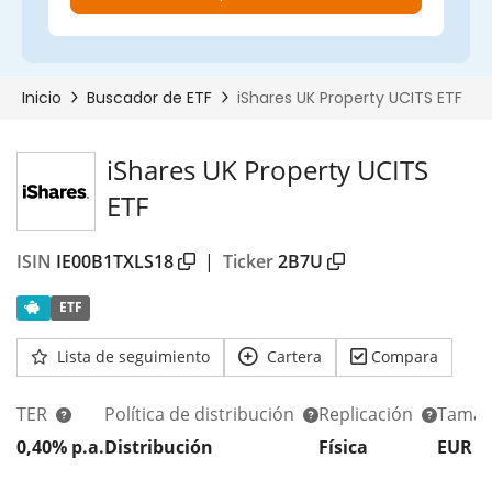
iShares UK Property UCITS
ETF
ISIN
IE00B1TXLS18
|
Ticker
2B7U
ETF
Lista de seguimiento
Cartera
Compara
TER
Política de distribución
Replicación
Tamañ
00%
0,40% p.a.
Distribución
Física
EUR 5