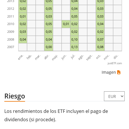
2013
0,02
0,05
0,04
0,03
2012
0,02
0,05
0,04
0,03
2011
0,01
0,03
0,05
0,03
2010
0,02
0,05
0,01
0,02
0,04
2009
0,03
0,05
0,02
0,02
2008
0,04
0,04
0,10
0,07
2007
0,00
0,13
0,08
ene.
abr.
jul.
oct.
mar.
jun.
sept.
dic.
feb.
may.
ago.
nov.
justETF.com
Imagen
Riesgo
Los rendimientos de los ETF incluyen el pago de
dividendos (si procede).