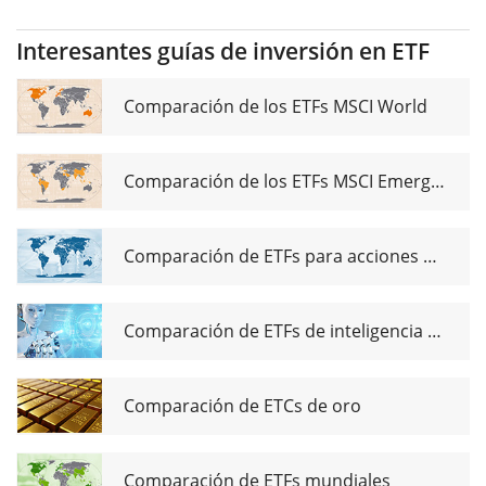
UCITS ETF
EUR
Interesantes guías de inversión en ETF
Hedged
(Acc)
Comparación de los ETFs MSCI World
Comparación de los ETFs MSCI Emerging Markets
Comparación de ETFs para acciones de dividendos globales
Comparación de ETFs de inteligencia artificial
Comparación de ETCs de oro
Comparación de ETFs mundiales