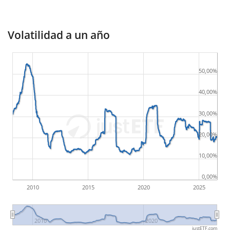
Volatilidad a un año
50,00%
40,00%
30,00%
20,00%
10,00%
0,00%
2010
2015
2020
2025
2010
2020
justETF.com