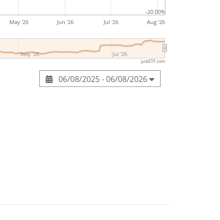
-20.00%
May '26
Jun '26
Jul '26
Aug '26
May '26
Jul '26
justETF.com
06/08/2025 - 06/08/2026