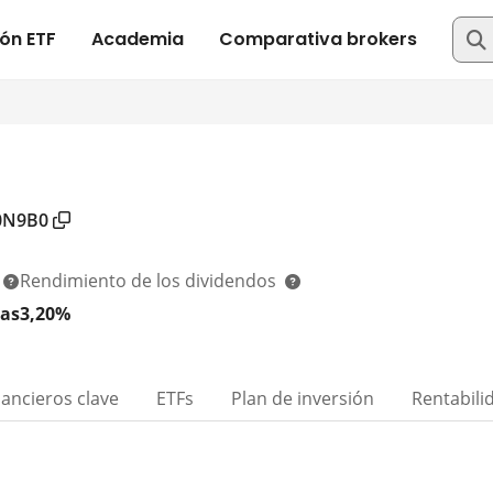
0N9B0
Rendimiento de los dividendos
as
3,20%
nancieros clave
ETFs
Plan de inversión
Rentabili