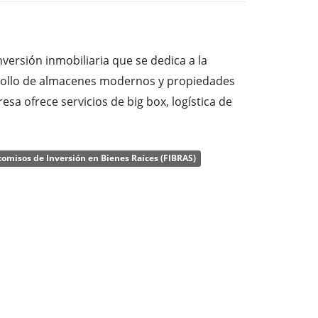
versión inmobiliaria que se dedica a la
rrollo de almacenes modernos y propiedades
resa ofrece servicios de big box, logística de
nsporte, fabricantes, operadores de centros
mpresa fue fundada por Percival Perry y Noel
comisos de Inversión en Bienes Raíces (FIBRAS)
0 y tiene su sede en Londres, Reino Unido.