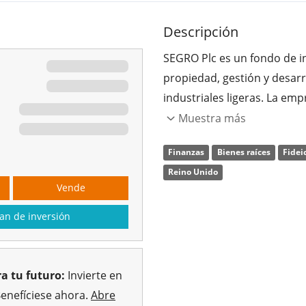
Descripción
SEGRO Plc es un fondo de in
propiedad, gestión y desa
industriales ligeras. La emp
terceros y empresas de tra
Muestra más
de datos y mayoristas. La e
Finanzas
Bienes raíces
Fidei
Mobbs el 19 de mayo de 192
Reino Unido
Vende
an de inversión
a tu futuro:
Invierte en
Benefíciese ahora.
Abre