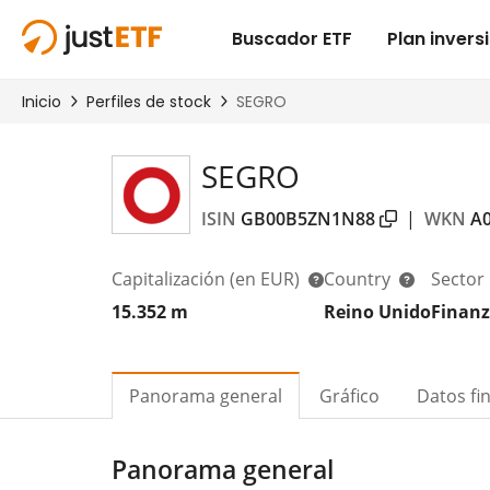
SEGRO
ISIN
GB00B5ZN1N88
|
WKN
A
Capitalización
(en EUR)
Country
Sector
15.352 m
Reino Unido
Finanz
Panorama general
Gráfico
Datos fi
Panorama general