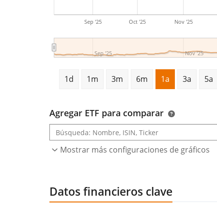
Sep '25
Oct '25
Nov '25
Sep '25
Nov '25
1d
1m
3m
6m
1a
3a
5a
Agregar ETF para comparar
Mostrar más configuraciones de gráficos
Datos financieros clave