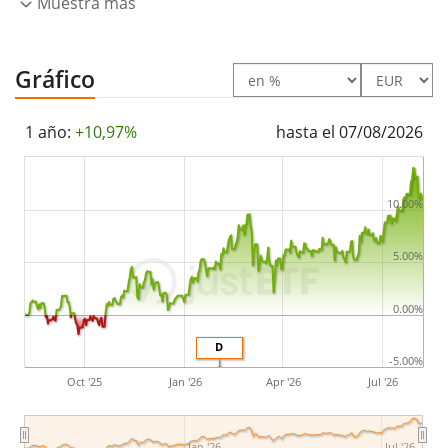
Muestra más
El State Street SPDR S&P Pan Asia Dividend Aristocrats
UCITS ETF USD tiene
217m Euro de activos
Gráfico
gestionados
. El ETF se
lanzó el 14 de mayo de 2013
y
está
domiciliado en Irlanda
.
1 año:
+10,97%
hasta el 07/08/2026
10.00%
5.00%
0.00%
D
-5.00%
Oct '25
Jan '26
Apr '26
Jul '26
Jan '26
Jul '26