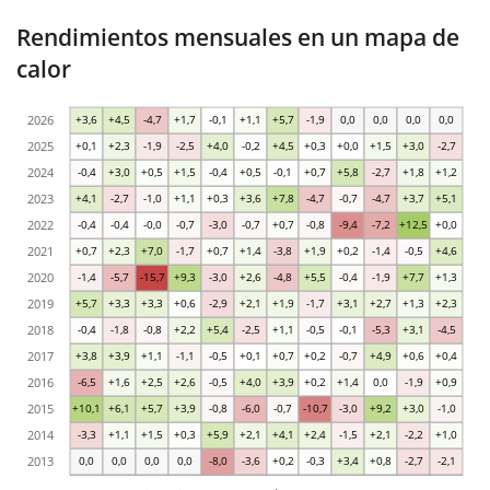
Rendimientos mensuales en un mapa de
calor
2026
+3,6
+4,5
-4,7
+1,7
-0,1
+1,1
+5,7
-1,9
0,0
0,0
0,0
0,0
2025
+0,1
+2,3
-1,9
-2,5
+4,0
-0,2
+4,5
+0,3
+0,0
+1,5
+3,0
-2,7
2024
-0,4
+3,0
+0,5
+1,5
-0,4
+0,5
-0,1
+0,7
+5,8
-2,7
+1,8
+1,2
2023
+4,1
-2,7
-1,0
+1,1
+0,3
+3,6
+7,8
-4,7
-0,7
-4,7
+3,7
+5,1
2022
-0,4
-0,4
-0,0
-0,7
-3,0
-0,7
+0,7
-0,8
-9,4
-7,2
+12,5
+0,0
2021
+0,7
+2,3
+7,0
-1,7
+0,7
+1,4
-3,8
+1,9
+0,2
-1,4
-0,5
+4,6
2020
-1,4
-5,7
-15,7
+9,3
-3,0
+2,6
-4,8
+5,5
-0,4
-1,9
+7,7
+1,3
2019
+5,7
+3,3
+3,3
+0,6
-2,9
+2,1
+1,9
-1,7
+3,1
+2,7
+1,3
+2,3
2018
-0,4
-1,8
-0,8
+2,2
+5,4
-2,5
+1,1
-0,5
-0,1
-5,3
+3,1
-4,5
2017
+3,8
+3,9
+1,1
-1,1
-0,5
+0,1
+0,7
+0,2
-0,7
+4,9
+0,6
+0,4
2016
-6,5
+1,6
+2,5
+2,6
-0,5
+4,0
+3,9
+0,2
+1,4
0,0
-1,9
+0,9
2015
+10,1
+6,1
+5,7
+3,9
-0,8
-6,0
-0,7
-10,7
-3,0
+9,2
+3,0
-1,0
2014
-3,3
+1,1
+1,5
+0,3
+5,9
+2,1
+4,1
+2,4
-1,5
+2,1
-2,2
+1,0
2013
0,0
0,0
0,0
0,0
-8,0
-3,6
+0,2
-0,3
+3,4
+0,8
-2,7
-2,1