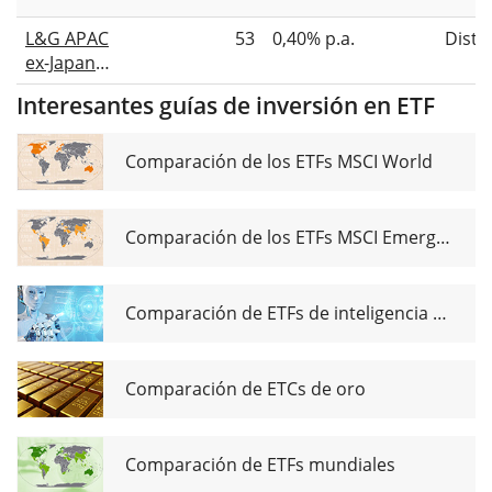
UCITS ETF
L&G APAC
53
0,40% p.a.
Distr
ex-Japan
Quality
Interesantes guías de inversión en ETF
Dividends
Equal
Weight
Comparación de los ETFs MSCI World
UCITS ETF
USD Dist
Comparación de los ETFs MSCI Emerging Markets
Comparación de ETFs de inteligencia artificial
Comparación de ETCs de oro
Comparación de ETFs mundiales