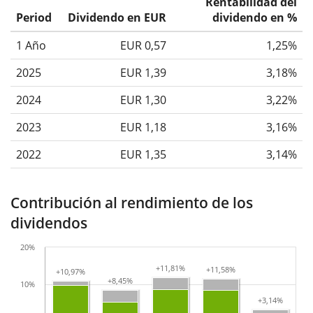
Rentabilidad del
Period
Dividendo en EUR
dividendo en %
1 Año
EUR 0,57
1,25%
2025
EUR 1,39
3,18%
2024
EUR 1,30
3,22%
2023
EUR 1,18
3,16%
2022
EUR 1,35
3,14%
Contribución al rendimiento de los
dividendos
20%
+11,81%
+11,81%
+11,58%
+11,58%
+10,97%
+10,97%
+8,45%
+8,45%
10%
+3,14%
+3,14%