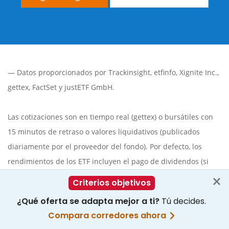
— Datos proporcionados por
Trackinsight
,
etfinfo
,
Xignite Inc.
,
gettex
,
FactSet
y justETF GmbH.
Las cotizaciones son en tiempo real (gettex) o bursátiles con
15 minutos de retraso o valores liquidativos (publicados
diariamente por el proveedor del fondo). Por defecto, los
rendimientos de los ETF incluyen el pago de dividendos (si
procede). No se garantiza la integridad, exactitud y corrección
de la información mostrada.