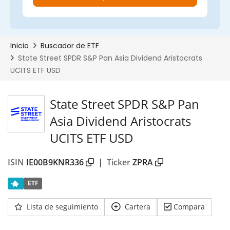
State Street SPDR S&P Pan
Asia Dividend Aristocrats
UCITS ETF USD
ISIN
IE00B9KNR336
|
Ticker
ZPRA
ETF
00%
Lista de seguimiento
Cartera
Compara