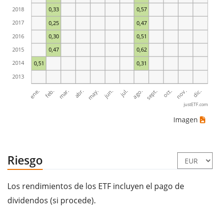
2018
0,33
0,57
2017
0,25
0,47
2016
0,30
0,51
2015
0,47
0,62
2014
0,51
0,31
2013
ene.
abr.
jul.
oct.
mar.
jun.
sept.
dic.
feb.
may.
ago.
nov.
justETF.com
Imagen
Riesgo
Los rendimientos de los ETF incluyen el pago de
dividendos (si procede).