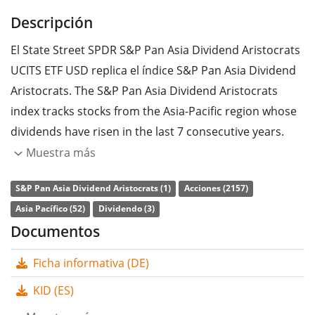
Descripción
El State Street SPDR S&P Pan Asia Dividend Aristocrats
UCITS ETF USD replica el índice S&P Pan Asia Dividend
Aristocrats. The S&P Pan Asia Dividend Aristocrats
index tracks stocks from the Asia-Pacific region whose
dividends have risen in the last 7 consecutive years.
Muestra más
La
ratio de gastos totales
(TER) del ETF es del
0,55%
p.a.
. El State Street SPDR S&P Pan Asia Dividend
S&P Pan Asia Dividend Aristocrats (1)
Acciones (2157)
Aristocrats UCITS ETF USD es el único ETF que sigue el
Asia Pacífico (52)
Dividendo (3)
índice S&P Pan Asia Dividend Aristocrats. El ETF replica
Documentos
la rentabilidad del índice subyacente comprando todos
Ficha informativa (DE)
los componentes del índice (réplica completa). Los
dividendos del ETF se
distribuyen
a los inversores
KID (ES)
(Semestral).