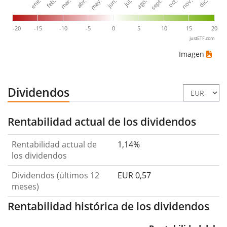
ene.
abr.
jul.
oct.
mar.
jun.
sept.
dic.
feb.
may.
ago.
nov.
-20
-15
-10
-5
0
5
10
15
20
justETF.com
Imagen
Dividendos
Rentabilidad actual de los dividendos
Rentabilidad actual de
1,14%
los dividendos
Dividendos (últimos 12
EUR 0,57
meses)
Rentabilidad histórica de los dividendos