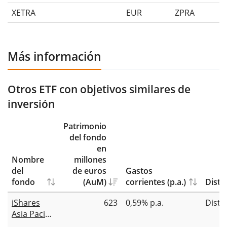
XETRA
EUR
ZPRA
Más información
Otros ETF con objetivos similares de
inversión
Patrimonio
del fondo
en
Nombre
millones
del
de euros
Gastos
fondo
(AuM)
corrientes (p.a.)
Distr
iShares
623
0,59% p.a.
Distr
Asia Pacific
Dividend