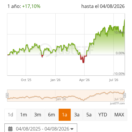
El UBS MSCI ACWI Universal UCITS ETF hJPY acc es un
1 año:
+17,10%
hasta el 04/08/2026
ETF muy pequeño con
1m Euro de activos
gestionados
. El ETF se
lanzó el 15 de marzo de 2018
y
está
domiciliado en Irlanda
.
10.00%
0.00%
-10.00%
Oct '25
Jan '26
Apr '26
Jul '26
Jan '26
Jul '26
justETF.com
1d
1m
3m
6m
1a
3a
5a
YTD
MAX
04/08/2025 - 04/08/2026