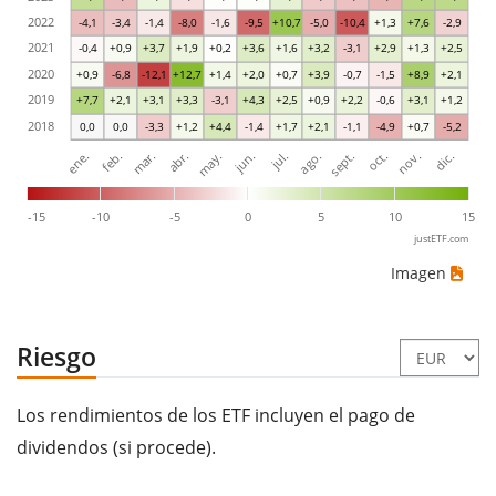
2022
-4,1
-3,4
-1,4
-8,0
-1,6
-9,5
+10,7
-5,0
-10,4
+1,3
+7,6
-2,9
2021
-0,4
+0,9
+3,7
+1,9
+0,2
+3,6
+1,6
+3,2
-3,1
+2,9
+1,3
+2,5
2020
+0,9
-6,8
-12,1
+12,7
+1,4
+2,0
+0,7
+3,9
-0,7
-1,5
+8,9
+2,1
2019
+7,7
+2,1
+3,1
+3,3
-3,1
+4,3
+2,5
+0,9
+2,2
-0,6
+3,1
+1,2
2018
0,0
0,0
-3,3
+1,2
+4,4
-1,4
+1,7
+2,1
-1,1
-4,9
+0,7
-5,2
ene.
abr.
jul.
oct.
mar.
jun.
sept.
dic.
feb.
may.
ago.
nov.
-15
-10
-5
0
5
10
15
justETF.com
Imagen
Riesgo
Los rendimientos de los ETF incluyen el pago de
dividendos (si procede).