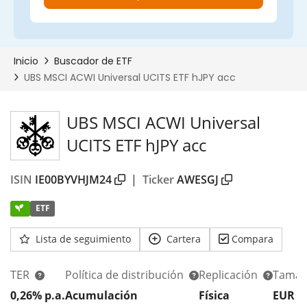
UBS MSCI ACWI Universal
UCITS ETF hJPY acc
ISIN
IE00BYVHJM24
|
Ticker
AWESGJ
ETF
Lista de seguimiento
Cartera
Compara
TER
Política de distribución
Replicación
Tamañ
0,26% p.a.
Acumulación
Física
EUR 1