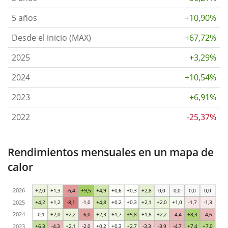
5 años
+10,90%
Desde el inicio (MAX)
+67,72%
2025
+3,29%
2024
+10,54%
2023
+6,91%
2022
-25,37%
Rendimientos mensuales en un mapa de
calor
2026
+2,0
+1,3
-6,4
+9,5
+4,9
+0,6
+0,3
+2,8
0,0
0,0
0,0
0,0
2025
+4,2
+1,2
-8,1
-1,0
+4,8
+0,2
+0,3
+2,1
+2,0
+1,0
-1,7
-1,3
2024
-0,1
+2,0
+2,2
-6,0
+2,3
+1,7
+5,8
+1,8
+2,2
-4,4
+8,3
-4,6
2023
+6,3
-4,3
+2,1
-2,0
+0,2
+0,3
+2,7
-3,3
-3,9
-4,7
+7,4
+7,0