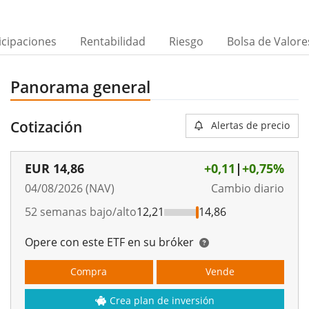
icipaciones
Rentabilidad
Riesgo
Bolsa de Valore
Panorama general
Cotización
Alertas de precio
EUR
14,86
+0,11
|
+0,75%
04/08/2026 (NAV)
Cambio diario
52 semanas bajo/alto
12,21
14,86
Opere con este ETF en su bróker
Compra
Vende
Crea plan de inversión