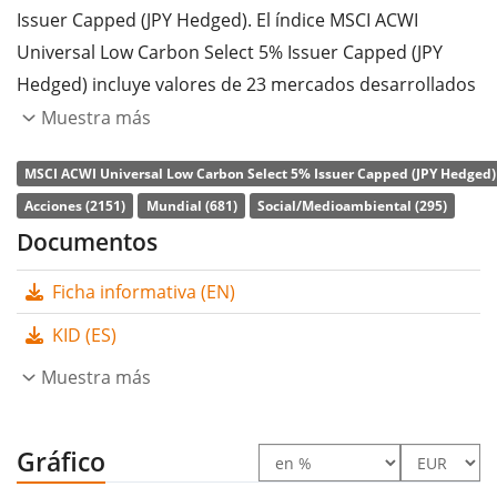
Issuer Capped (JPY Hedged). El índice MSCI ACWI
Universal Low Carbon Select 5% Issuer Capped (JPY
Hedged) incluye valores de 23 mercados desarrollados
y 24 emergentes. Las empresas con un sólido perfil
Muestra más
ASG y una tendencia positiva hacia la mejora de este
MSCI ACWI Universal Low Carbon Select 5% Issuer Capped (JPY Hedged) 
perfil tienen una mayor ponderación en el índice.
Acciones (2151)
Mundial (681)
Social/Medioambiental (295)
Mercados desarrollados con cobertura de divisas al
Documentos
yen japonés (JPY).
Ficha informativa (EN)
La
ratio de gastos totales
(TER) del ETF es del
0,26%
p.a.
. El ETF replica la rentabilidad del índice subyacente
KID (ES)
comprando una selección de los componentes más
Muestra más
relevantes del índice (técnica de muestreo). Los
dividendos del ETF se
acumulan
y se reinvierten en el
ETF.
Gráfico