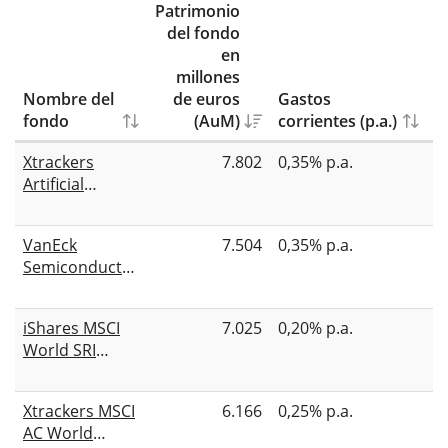
Patrimonio
del fondo
en
millones
Nombre del
de euros
Gastos
fondo
(AuM)
corrientes (p.a.)
D
Xtrackers
7.802
0,35% p.a.
A
Artificial
Intelligence &
Big Data UCITS
VanEck
7.504
0,35% p.a.
A
ETF 1C
Semiconductor
UCITS ETF
iShares MSCI
7.025
0,20% p.a.
A
World SRI
UCITS ETF EUR
(Acc)
Xtrackers MSCI
6.166
0,25% p.a.
A
AC World