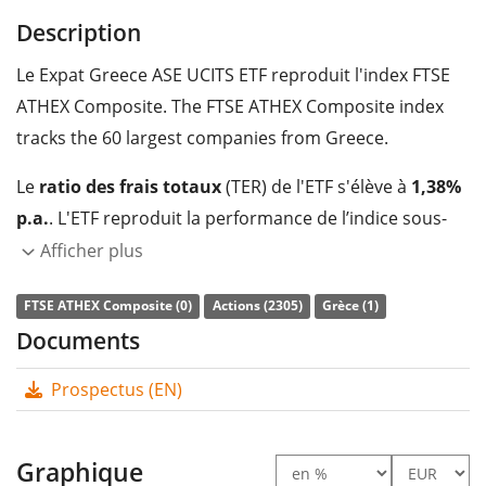
Description
Le Expat Greece ASE UCITS ETF reproduit l'index FTSE
ATHEX Composite. The FTSE ATHEX Composite index
tracks the 60 largest companies from Greece.
Le
ratio des frais totaux
(TER) de l'ETF s'élève à
1,38%
p.a.
. L'ETF reproduit la performance de l’indice sous-
jacent en achetant une sélection des composantes les
Afficher plus
plus pertinentes de l’indice (technique
FTSE ATHEX Composite (0)
Actions (2305)
Grèce (1)
d’échantillonnage). Les dividendes de l'ETF sont
Documents
capitalisés
et réinvestis dans l'ETF.
Prospectus (EN)
Le Expat Greece ASE UCITS ETF est un très petit ETF
avec des
actifs sous gestion à hauteur de 0 M d'EUR
.
L'ETF a été
lancé le 21 décembre 2017
et est
domicilié
Graphique