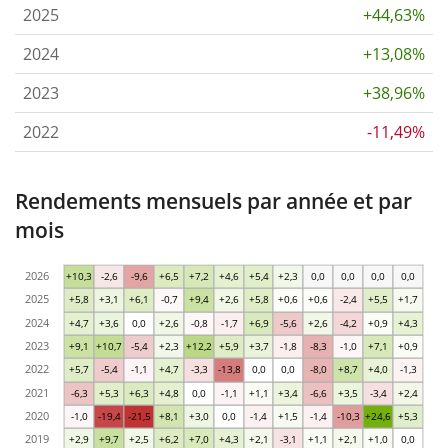
2025
+44,63%
2024
+13,08%
2023
+38,96%
2022
-11,49%
Rendements mensuels par année et par
mois
2026
+10,3
-2,6
-9,6
+6,5
+7,2
+4,6
+5,4
+2,3
0,0
0,0
0,0
0,0
2025
+5,8
+3,1
+6,1
-0,7
+9,4
+2,6
+5,8
+0,6
+0,6
-2,4
+5,5
+1,7
2024
+4,7
+3,6
0,0
+2,6
-0,8
-1,7
+6,9
-5,6
+2,6
-4,2
+0,9
+4,3
2023
+9,1
+10,7
-5,4
+2,3
+12,2
+5,9
+3,7
-1,8
-8,3
-1,0
+7,1
+0,9
2022
+5,7
-5,4
-1,1
+4,7
-3,3
-13,8
0,0
0,0
-8,0
+8,7
+4,0
-1,3
2021
-6,3
+5,3
+6,3
+4,8
0,0
-1,1
+1,1
+3,4
-6,6
+3,5
-3,4
+2,4
2020
-1,0
-19,4
-21,5
+8,1
+3,0
0,0
-1,4
+1,5
-1,4
-10,3
+24,6
+5,3
2019
+2,9
+9,7
+2,5
+6,2
+7,0
+4,3
+2,1
-3,1
+1,1
+2,1
+1,0
0,0