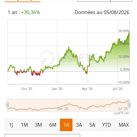
en Bulgarie
.
1 an :
+30,36%
Données au 05/08/2026
30.00%
20.00%
10.00%
0.00%
-10.00%
Oct '25
Jan '26
Apr '26
Jul '26
Jan '26
Jul '26
justETF.com
1J
1M
3M
6M
1A
3A
5A
YTD
MAX