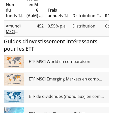
Nom
en M
du
€
Frais
fonds
(AuM)
annuels
Distribution
Répl
Amundi
452
0,55% p.a.
Distribution
Com
MSCI
Greece
Guides d'investissement intéressants
UCITS
pour les ETF
ETF Dist
ETF MSCI World en comparaison
ETF MSCI Emerging Markets en comparaison
ETF de dividendes (mondiaux) en comparaison