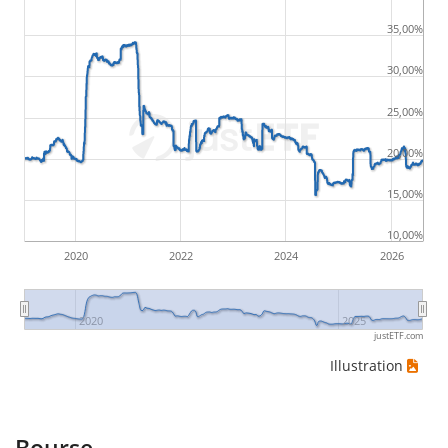
35,00%
30,00%
25,00%
20,00%
15,00%
10,00%
2020
2022
2024
2026
2020
2025
justETF.com
Illustration