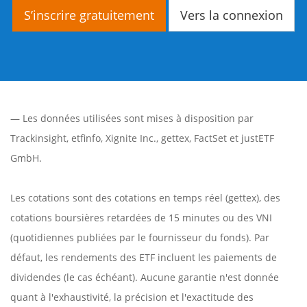
S’inscrire gratuitement
Vers la connexion
— Les données utilisées sont mises à disposition par
Trackinsight
,
etfinfo
,
Xignite Inc.
,
gettex
,
FactSet
et justETF
GmbH.
Les cotations sont des cotations en temps réel (gettex), des
cotations boursières retardées de 15 minutes ou des VNI
(quotidiennes publiées par le fournisseur du fonds). Par
défaut, les rendements des ETF incluent les paiements de
dividendes (le cas échéant). Aucune garantie n'est donnée
quant à l'exhaustivité, la précision et l'exactitude des