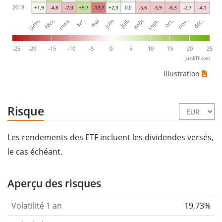
2018
+1,9
-4,8
-7,0
+9,7
-13,7
+2,3
0,0
-5,6
-5,9
-6,3
-2,7
-4,1
janv.
avr.
juil.
oct.
mars
juin
sept.
déc.
févr.
mai
août
nov.
-25
-20
-15
-10
-5
0
5
10
15
20
25
justETF.com
Illustration
Risque
Les rendements des ETF incluent les dividendes versés,
le cas échéant.
Aperçu des risques
Volatilité 1 an
19,73%