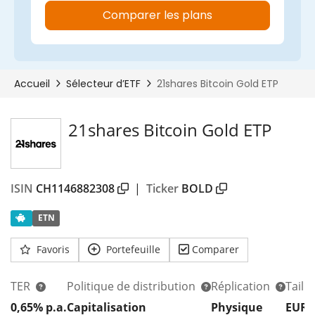
21shares Bitcoin Gold ETP
ISIN
CH1146882308
|
Ticker
BOLD
ETN
Favoris
Portefeuille
Comparer
TER
Politique de distribution
Réplication
Taill
0,65% p.a.
Capitalisation
Physique
EUR 