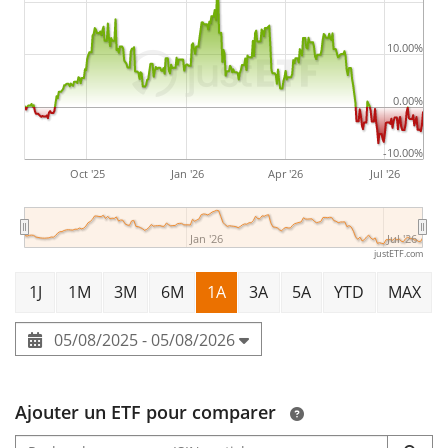
actifs sous gestion à hauteur de 27 M d'EUR
. L'ETN a
été
lancé le 26 avril 2022
et est
domicilié en Suisse
.
10.00%
0.00%
-10.00%
Oct '25
Jan '26
Apr '26
Jul '26
Jan '26
Jul '26
justETF.com
1J
1M
3M
6M
1A
3A
5A
YTD
MAX
05/08/2025 - 05/08/2026
Ajouter un ETF pour comparer