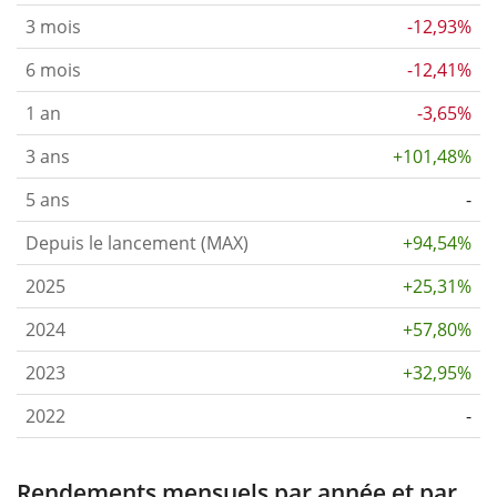
3 mois
-12,93%
6 mois
-12,41%
1 an
-3,65%
3 ans
+101,48%
5 ans
-
Depuis le lancement (MAX)
+94,54%
2025
+25,31%
2024
+57,80%
2023
+32,95%
2022
-
Rendements mensuels par année et par