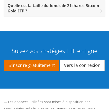
Quelle est la taille du fonds de 21shares Bitcoin
Gold ETP ?
Suivez vos stratégies ETF en ligne
S’inscrire gratuitement
Vers la connexion
— Les données utilisées sont mises à disposition par
Trackinsight
,
etfinfo
,
Xignite Inc.
,
gettex
,
FactSet
et justETF