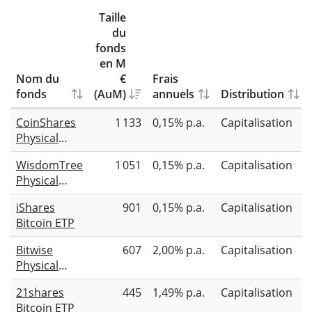
Taille
du
fonds
en M
Nom du
€
Frais
fonds
(AuM)
annuels
Distribution
CoinShares
1 133
0,15% p.a.
Capitalisation
Physical
Bitcoin
WisdomTree
1 051
0,15% p.a.
Capitalisation
Physical
Bitcoin
iShares
901
0,15% p.a.
Capitalisation
Bitcoin ETP
Bitwise
607
2,00% p.a.
Capitalisation
Physical
Bitcoin ETP
21shares
445
1,49% p.a.
Capitalisation
Bitcoin ETP