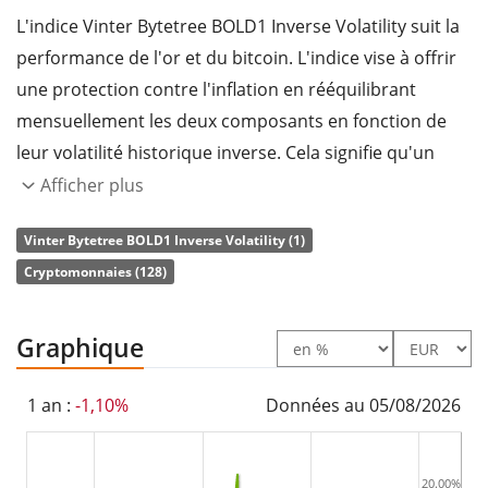
L'indice Vinter Bytetree BOLD1 Inverse Volatility suit la
performance de l'or et du bitcoin. L'indice vise à offrir
une protection contre l'inflation en rééquilibrant
mensuellement les deux composants en fonction de
leur volatilité historique inverse. Cela signifie qu'un
poids plus important est donné à l'actif le moins volatil.
Afficher plus
Le
ratio des frais totaux
(TER) de l'ETN s'élève à
0,65%
Vinter Bytetree BOLD1 Inverse Volatility (1)
p.a.
. Le 21shares Bitcoin Gold ETP est le seul ETN qui
Cryptomonnaies (128)
suit l'indice Vinter Bytetree BOLD1 Inverse Volatility.
L'ETN reproduit la performance de l’indice sous-jacent
Graphique
au moyen d’une obligation adossée à des actifs qui est
garantie par la
détention physique
de la
1 an :
-1,10%
Données au 05/08/2026
cryptomonnaie.
Le 21shares Bitcoin Gold ETP est un petit ETN avec des
20.00%