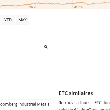
Jan '26
Mar '26
YTD
MAX
ETC similaires
Retrouvez d’autres ETC dont
loomberg Industrial Metals
celui de WisdomTree Industr