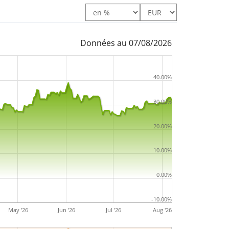
Données au 07/08/2026
40.00%
30.00%
20.00%
10.00%
0.00%
-10.00%
May '26
Jun '26
Jul '26
Aug '26