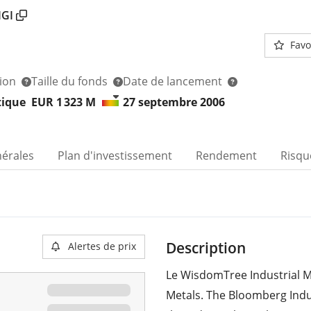
IGI
Favo
tion
Taille du fonds
Date de lancement
tique
EUR 1 323
M
27 septembre 2006
nérales
Plan d'investissement
Rendement
Risqu
Description
Alertes de prix
Le WisdomTree Industrial Me
Metals. The Bloomberg Indu