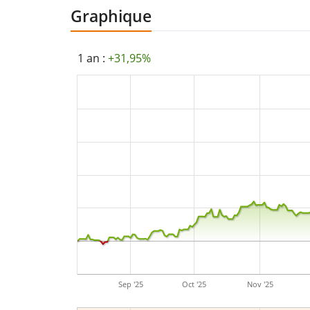
Graphique
1 an :
+31,95%
Sep '25
Oct '25
Nov '25