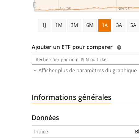
Sep '25
Nov '25
1J
1M
3M
6M
1A
3A
5A
Ajouter un ETF pour comparer
Afficher plus de paramètres du graphique
Informations générales
Données
Indice
B