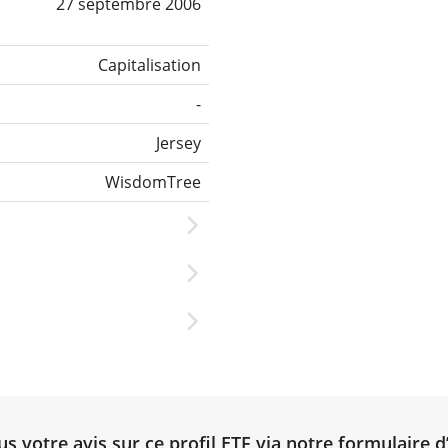
27 septembre 2006
Capitalisation
-
Jersey
WisdomTree
 votre avis sur ce profil ETF via notre
formulaire d