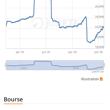
26,00%
24,00%
22,00%
20,00%
18,00%
Jan '25
Juil '25
Jan '26
Juil '26
2025
2026
justETF.com
Illustration
Bourse