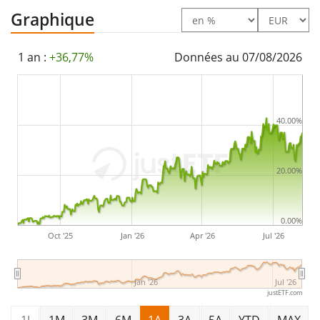
Graphique
Le HSBC MSCI Japan Islamic Screened UCITS ETF USD
(Acc) est un petit ETF avec des
actifs sous gestion à
1 an :
+36,77%
Données au 07/08/2026
hauteur de 50 M d'EUR
. L'ETF a été
lancé le 27
septembre 2023
et est
domicilié en Irlande
.
40.00%
20.00%
0.00%
Oct '25
Jan '26
Apr '26
Jul '26
Jan '26
Jul '26
justETF.com
1J
1M
3M
6M
1A
3A
5A
YTD
MAX