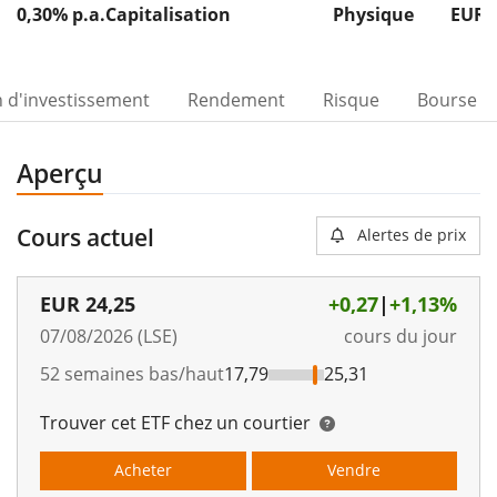
0,30% p.a.
Capitalisation
Physique
EUR 
n d'investissement
Rendement
Risque
Bourse
Aperçu
Cours actuel
Alertes de prix
EUR
24,25
+0,27
|
+1,13%
07/08/2026 (LSE)
cours du jour
52 semaines bas/haut
17,79
25,31
Trouver cet ETF chez un courtier
Acheter
Vendre