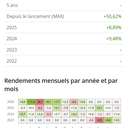
5 ans
-
Depuis le lancement (MAX)
+50,62%
2025
+8,89%
2024
+9,48%
2023
-
2022
-
Rendements mensuels par année et par
mois
2026
+4,0
+11,9
-8,7
+8,1
+7,7
+2,3
-4,6
+3,6
0,0
0,0
0,0
0,0
2025
-0,3
+0,3
-4,2
-1,2
+5,1
-1,9
+1,6
+2,3
+1,9
+6,1
+0,5
-1,2
2024
+5,7
+1,4
+2,4
-3,3
+0,7
-0,7
+4,2
-1,3
+0,8
-1,2
-0,7
+1,4
2023
0,0
0,0
0,0
0,0
0,0
0,0
0,0
0,0
-2,0
-8,0
+8,6
+3,0