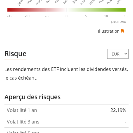
janv.
avr.
juil.
oct.
mars
juin
sept.
déc.
févr.
mai
août
nov.
-15
-10
-5
0
5
10
15
justETF.com
Illustration
Risque
Les rendements des ETF incluent les dividendes versés,
le cas échéant.
Aperçu des risques
Volatilité 1 an
22,19%
Volatilité 3 ans
-