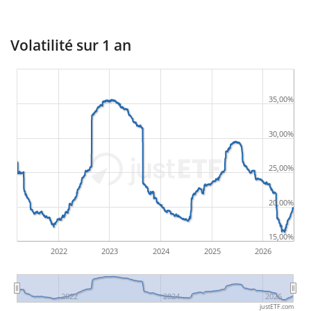
Volatilité sur 1 an
35,00%
30,00%
25,00%
20,00%
15,00%
2022
2023
2024
2025
2026
2022
2024
2026
justETF.com