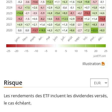
2025
-0,2
-3,6
-10,6
-1,5
+12,1
+1,1
+6,3
+1,6
+6,8
+9,8
-5,7
-0,1
2024
-5,2
+7,5
+2,6
-6,1
+2,9
+5,3
-0,4
-0,1
+6,1
+0,7
+5,8
+0,9
2023
+16,8
-2,1
-3,5
-5,9
+6,8
+9,4
+8,0
-8,1
-4,2
-15,2
+6,9
+4,6
2022
-9,2
-1,5
+0,5
-8,2
+4,6
-9,5
+12,5
+2,9
-11,9
+1,2
+1,4
-16,4
2021
+4,9
+3,7
+2,1
+1,4
+2,0
+5,4
+1,3
+3,8
-2,1
+9,1
+8,3
-3,8
2020
0,0
0,0
-13,7
+18,5
+4,3
+5,7
+1,4
+8,6
-2,7
+7,2
+22,5
+8,0
janv.
avr.
juil.
oct.
mars
juin
sept.
déc.
févr.
mai
août
nov.
-25
-20
-15
-10
-5
0
5
10
15
20
25
justETF.com
Illustration
Risque
Les rendements des ETF incluent les dividendes versés,
le cas échéant.