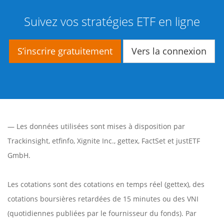
Suivez vos stratégies ETF en ligne
S’inscrire gratuitement
Vers la connexion
— Les données utilisées sont mises à disposition par
Trackinsight
,
etfinfo
,
Xignite Inc.
,
gettex
,
FactSet
et justETF
GmbH.
Les cotations sont des cotations en temps réel (gettex), des
cotations boursières retardées de 15 minutes ou des VNI
(quotidiennes publiées par le fournisseur du fonds). Par