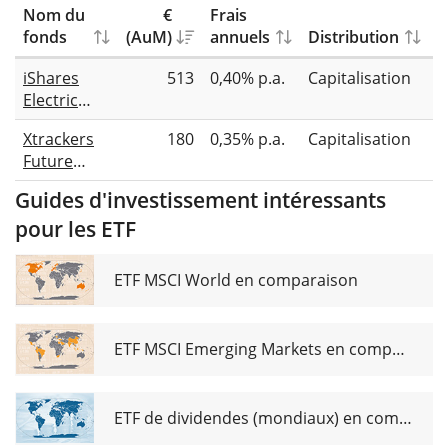
Nom du
€
Frais
fonds
(AuM)
annuels
Distribution
R
iShares
513
0,40% p.a.
Capitalisation
É
Electric
Vehicles
Xtrackers
180
0,35% p.a.
Capitalisation
C
and Driving
Future
Technology
Mobility
UCITS ETF
Guides d'investissement intéressants
UCITS ETF
USD (Acc)
pour les ETF
1C
ETF MSCI World en comparaison
ETF MSCI Emerging Markets en comparaison
ETF de dividendes (mondiaux) en comparaison