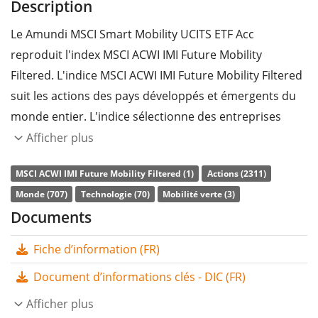
Description
Le Amundi MSCI Smart Mobility UCITS ETF Acc
reproduit l'index MSCI ACWI IMI Future Mobility
Filtered. L'indice MSCI ACWI IMI Future Mobility Filtered
suit les actions des pays développés et émergents du
monde entier. L'indice sélectionne des entreprises
dont le modèle d'entreprise est axé sur la mobilité
Afficher plus
future. Les actions incluses sont filtrées selon des
MSCI ACWI IMI Future Mobility Filtered (1)
Actions (2311)
critères ESG (environnementaux, sociaux et de
Monde (707)
Technologie (70)
Mobilité verte (3)
gouvernance d'entreprise). L'indice parent est le MSCI
Documents
ACWI IMI.
Fiche d’information (FR)
Le
ratio des frais totaux
(TER) de l'ETF s'élève à
0,45%
p.a.
. Le Amundi MSCI Smart Mobility UCITS ETF Acc est
Document d’informations clés - DIC (FR)
le seul ETF qui suit l'indice MSCI ACWI IMI Future
Afficher plus
Mobility Filtered. L'ETF reproduit la performance de