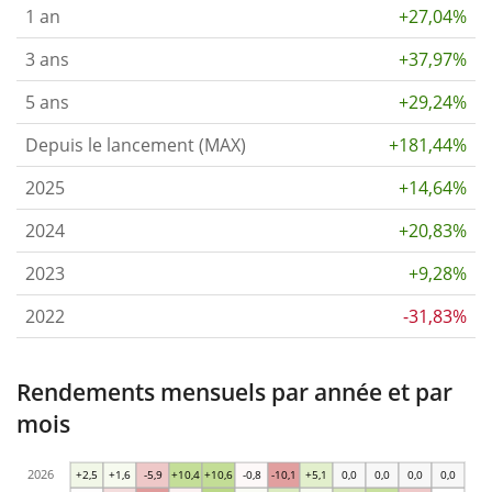
1 an
+27,04%
3 ans
+37,97%
5 ans
+29,24%
Depuis le lancement (MAX)
+181,44%
2025
+14,64%
2024
+20,83%
2023
+9,28%
2022
-31,83%
Rendements mensuels par année et par
mois
2026
+2,5
+1,6
-5,9
+10,4
+10,6
-0,8
-10,1
+5,1
0,0
0,0
0,0
0,0