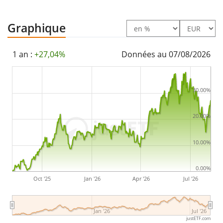
l’indice sous-jacent en achetant toutes les
composantes de l’indice (réplication complète). Les
Graphique
dividendes de l'ETF sont
capitalisés
et réinvestis dans
l'ETF.
1 an :
+27,04%
Données au 07/08/2026
Le Amundi MSCI Smart Mobility UCITS ETF Acc a des
actifs sous gestion à hauteur de 165 M d'EUR
. L'ETF a
30.00%
été
lancé le 10 mars 2020
et est
domicilié au
20.00%
Luxembourg
.
10.00%
0.00%
Oct '25
Jan '26
Apr '26
Jul '26
Jan '26
Jul '26
justETF.com