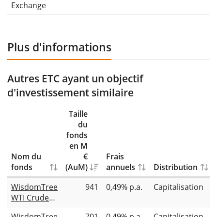
Exchange
Plus d'informations
Autres ETC ayant un objectif
d'investissement similaire
Taille
du
fonds
en M
Nom du
€
Frais
fonds
(AuM)
annuels
Distribution
WisdomTree
941
0,49% p.a.
Capitalisation
WTI Crude
Oil
WisdomTree
701
0,49% p.a.
Capitalisation