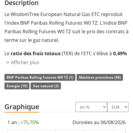
Description
Le WisdomTree European Natural Gas ETC reproduit
l'index BNP Paribas Rolling Futures W0 TZ. L'indice BNP
Paribas Rolling Futures W0 TZ suit le prix des contrats à
terme sur le gaz naturel.
Le
ratio des frais totaux
(TER) de l'ETC s'élève à
0,49%
p.a.
. Le WisdomTree European Natural Gas ETC est le
Afficher plus
seul ETC qui suit l'indice BNP Paribas Rolling Futures
BNP Paribas Rolling Futures W0 TZ (1)
Matières premières (98)
W0 TZ. L'ETC
reproduit synthétiquement
la
Énergie (19)
Gaz naturel (3)
performance de l’indice sous-jacent au moyen d’un
swap.
Graphique
Le WisdomTree European Natural Gas ETC est un petit
ETC avec des
actifs sous gestion à hauteur de 36 M
1 an :
+75,70%
Données au 06/08/2026
d'EUR
. L'ETC a été
lancé le 10 septembre 2024
et est