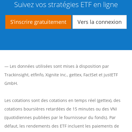
Suivez vos stratégies ETF en ligne
S’inscrire gratuitement
Vers la connexion
— Les données utilisées sont mises à disposition par
Trackinsight
,
etfinfo
,
Xignite Inc.
,
gettex
,
FactSet
et justETF
GmbH.
Les cotations sont des cotations en temps réel (gettex), des
cotations boursières retardées de 15 minutes ou des VNI
(quotidiennes publiées par le fournisseur du fonds). Par
défaut, les rendements des ETF incluent les paiements de