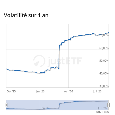
Volatilité sur 1 an
70,00%
60,00%
50,00%
40,00%
30,00%
Oct '25
Jan '26
Avr '26
Juil '26
Jan '26
Juil '26
justETF.com