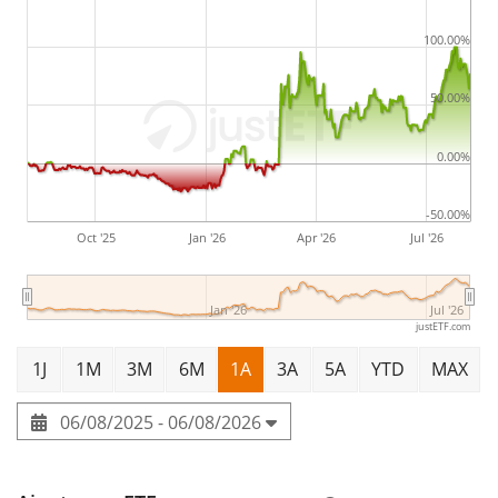
domicilié en Irlande
.
100.00%
50.00%
0.00%
-50.00%
Oct '25
Jan '26
Apr '26
Jul '26
Jan '26
Jul '26
justETF.com
1J
1M
3M
6M
1A
3A
5A
YTD
MAX
06/08/2025 - 06/08/2026