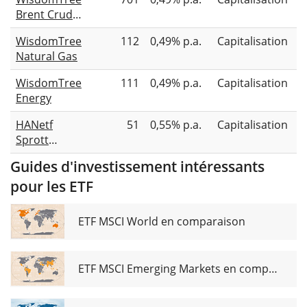
Brent Crude
Oil
WisdomTree
112
0,49% p.a.
Capitalisation
Natural Gas
WisdomTree
111
0,49% p.a.
Capitalisation
Energy
HANetf
51
0,55% p.a.
Capitalisation
Sprott
Physical
Guides d'investissement intéressants
Uranium
pour les ETF
ETC
ETF MSCI World en comparaison
ETF MSCI Emerging Markets en comparaison