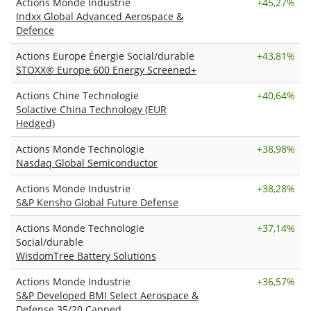
Actions Monde Industrie
+
45,27%
Indxx Global Advanced Aerospace &
Defence
Actions Europe Énergie Social/durable
+
43,81%
STOXX® Europe 600 Energy Screened+
Actions Chine Technologie
+
40,64%
Solactive China Technology (EUR
Hedged)
Actions Monde Technologie
+
38,98%
Nasdaq Global Semiconductor
Actions Monde Industrie
+
38,28%
S&P Kensho Global Future Defense
Actions Monde Technologie
+
37,14%
Social/durable
WisdomTree Battery Solutions
Actions Monde Industrie
+
36,57%
S&P Developed BMI Select Aerospace &
Defense 35/20 Capped