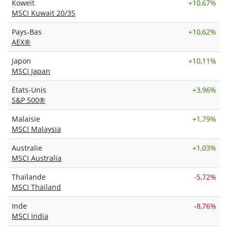
Koweït
+
10,67%
MSCI Kuwait 20/35
Pays-Bas
+
10,62%
AEX®
Japon
+
10,11%
MSCI Japan
États-Unis
+
3,96%
S&P 500®
Malaisie
+
1,79%
MSCI Malaysia
Australie
+
1,03%
MSCI Australia
Thaïlande
-5,72%
MSCI Thailand
Inde
-8,76%
MSCI India