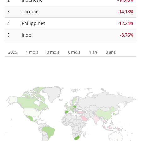
3
Turquie
-14,18%
4
Philippines
-12,24%
5
Inde
-8,76%
2026
1 mois
3 mois
6 mois
1 an
3 ans