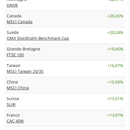
DAX®
Canada
+
20,26%
MSCI Canada
Suède
+
20,24%
OMX Stockholm Benchmark Cap
Grande-Bretagne
+
19,45%
FTSE 100
Taïwan
+
16,47%
MSCI Taiwan 20/35
Chine
+
15,93%
MSCI China
Suisse
+
15,51%
SLI®
France
+
13,97%
CAC 40®