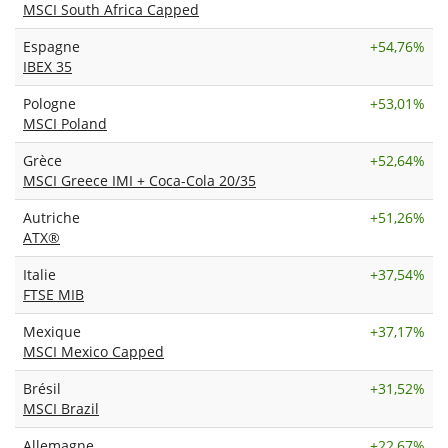
MSCI South Africa Capped
Espagne
+
54,76%
IBEX 35
Pologne
+
53,01%
MSCI Poland
Grèce
+
52,64%
MSCI Greece IMI + Coca-Cola 20/35
Autriche
+
51,26%
ATX®
Italie
+
37,54%
FTSE MIB
Mexique
+
37,17%
MSCI Mexico Capped
Brésil
+
31,52%
MSCI Brazil
Allemagne
+
22,67%