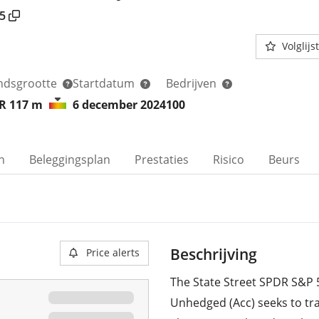
5
Volglijst
ndsgrootte
Startdatum
Bedrijven
R 117
m
6 december 2024
100
n
Beleggingsplan
Prestaties
Risico
Beurs
Beschrijving
Price alerts
The State Street SPDR S&P 
Unhedged (Acc) seeks to tra