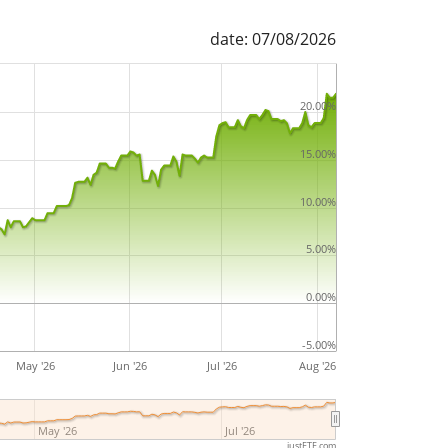
date: 07/08/2026
20.00%
15.00%
10.00%
5.00%
0.00%
-5.00%
May '26
Jun '26
Jul '26
Aug '26
May '26
Jul '26
justETF.com