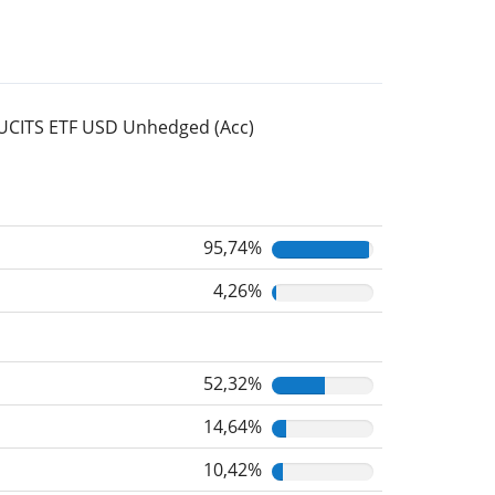
s UCITS ETF USD Unhedged (Acc)
95,74%
4,26%
52,32%
14,64%
10,42%