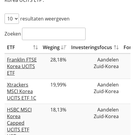
Korea UCITS ETF .
resultaten weergeven
Zoeken
ETF
Weging
Investeringsfocus
Fond
Franklin FTSE
28,18%
Aandelen
Korea UCITS
Zuid-Korea
ETF
Xtrackers
19,99%
Aandelen
MSCI Korea
Zuid-Korea
UCITS ETF 1C
HSBC MSCI
18,13%
Aandelen
Korea
Zuid-Korea
Capped
UCITS ETF