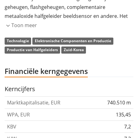
geheugen, flashgeheugen, complementaire
metaaloxide halfgeleider beeldsensor en andere. Het
bedrijf werd opgericht op 15 oktober 1949 en heeft zijn
Toon meer
hoofdkantoor in Icheon, Zuid-Korea.
Technologie
Elektronische Componenten en Productie
Productie van Halfgeleiders
Zuid-Korea
Financiële kerngegevens
Kerncijfers
Marktkapitalisatie, EUR
740.510 m
WPA, EUR
135,45
KBV
7,2