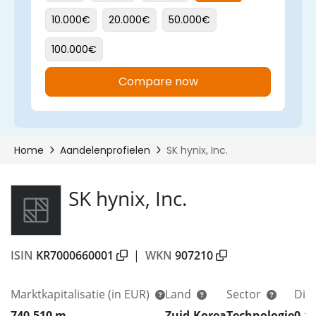
SK hynix, Inc.
ISIN
KR7000660001
|
WKN
907210
Marktkapitalisatie
(in EUR)
Land
Sector
Div
740.510 m
Zuid-Korea
Technologie
0,1