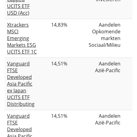
UCITS ETF
USD (Acc)
Xtrackers
14,83%
Aandelen
MSCI
Opkomende
Emerging
markten
Markets ESG
Sociaal/Milieu
UCITS ETF 1C
Vanguard
14,51%
Aandelen
FTSE
Azië-Pacific
Developed
Asia Pacific
ex Japan
UCITS ETF
Distributing
Vanguard
14,51%
Aandelen
FTSE
Azië-Pacific
Developed
Asia Pacific