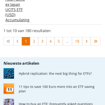
ex Japan
UCITS ETF
(USD)
Accumulating
1 tot 10 van 180 resultaten
1
2
3
4
5
…
18
Nieuwste artikelen
Hybrid replication: the next big thing for ETFs?
11 tips to save 100 Euro more into an ETF saving
plan
How to buy an ETF: Frequently asked questions