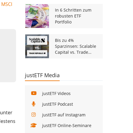
s MSCI
In 6 Schritten zum
robusten ETF
Portfolio
Bis zu 4%
Sparzinsen: Scalable
Capital vs. Trade
Republic
justETF Media
justETF Videos
justETF Podcast
runter
justETF auf Instagram
destens
justETF Online-Seminare