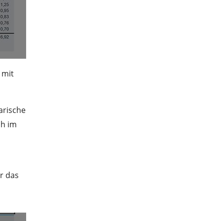
 mit
arische
ch im
ür das