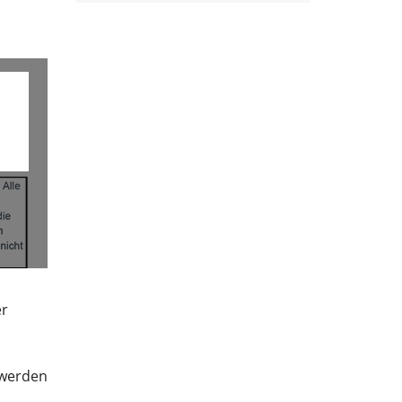
er
 werden