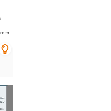
e
erden