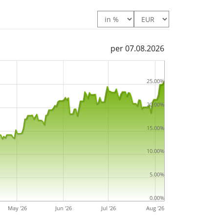
Selection UCITS ETF EUR Hedged Acc ist ein
ro Fondsvolumen
. Der ETF wurde
am 25. April
per 07.08.2026
25.00%
20.00%
15.00%
10.00%
5.00%
0.00%
May '26
Jun '26
Jul '26
Aug '26