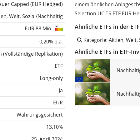
ssuer Capped (EUR Hedged)
einem ähnlichen Anlagesch
Selection UCITS ETF EUR He
ien, Welt, Sozial/Nachhaltig
Ähnliche ETFs in der ET
EUR 88 Mio.
Kategorie: Aktien, Welt,
0,20% p.a.
Ähnliche ETFs in ETF-In
h
(
Vollständige Replikation
)
ETF
Nachhalti
Long-only
Ja
Nachhaltig
EUR
Währungsgesichert
13,10%
25. April 2024