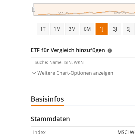
Sep '25
Nov '25
1T
1M
3M
6M
1J
3J
5J
ETF für Vergleich hinzufügen
Weitere Chart-Optionen anzeigen
Basisinfos
Stammdaten
Index
MSCI Wo