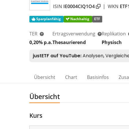
ISIN
IE0004CIQ1O4
|
WKN
ETF
Sparplanfähig
Nachhaltig
ETF
TER
Ertragsverwendung
Replikation
0,20% p.a.
Thesaurierend
Physisch
Übersicht
Chart
Basisinfos
Zus
Übersicht
Kurs