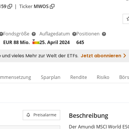
159
|
Ticker
MWOS
Fondsgröße
Auflagedatum
Positionen
EUR 88
Mio.
25. April 2024
645
ammensetzung
Sparplan
Rendite
Risiko
Bör
Beschreibung
Preisalarme
Der Amundi MSCI World ESG