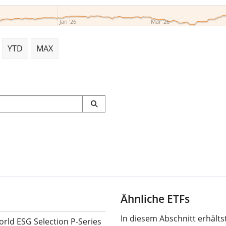
Jan '26
Mar '26
YTD
MAX
Ähnliche ETFs
In diesem Abschnitt erhält
rld ESG Selection P-Series