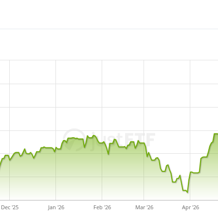
reinvestiert).
Der Amundi MSCI World ESG 
kleiner ETF mit
88 Mio. Eu
2024 in Irland aufgelegt
.
Dec '25
Jan '26
Feb '26
Mar '26
Apr '26