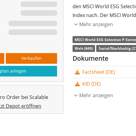
den MSCI World ESG Selecti
Index nach. Der MSCI World
(EUR Hedged) Index bietet 
Mehr anzeigen
Unternehmen aus Industriel
MSCI World ESG Selection P-Serie
Unternehmen berücksichtigt
Welt (669)
Sozial/Nachhaltig (2
ihrem Sektor über ein hohe
Dokumente
Verkaufen
soziale Verantwortung und
Ausgangsindex ist der MSCI
plan anlegen
Factsheet (DE)
Unternehmens ist auf 5% be
KID (DE)
Die
TER
(Gesamtkostenquote
Mehr anzeigen
pro Order bei Scalable
MSCI World ESG Selection U
tzt Depot eröffnen
der den MSCI World ESG Sel
Hedged) Index nachbildet. D
durch
vollständige Replik
Die Dividendenerträge im 