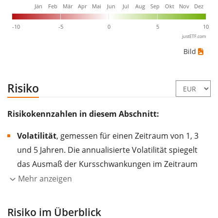
Jän
Feb
Mär
Apr
Mai
Jun
Jul
Aug
Sep
Okt
Nov
Dez
-10
-5
0
5
10
justETF.com
Bild
Risiko
Risikokennzahlen in diesem Abschnitt:
Volatilität
, gemessen für einen Zeitraum von 1, 3
und 5 Jahren. Die annualisierte Volatilität spiegelt
das Ausmaß der Kursschwankungen im Zeitraum
eines Jahres wider.
Je höher die Volatilität, desto
Mehr anzeigen
stärker hat sich der Kurs des Wertpapiers (der
Aktie, des ETF, usw.) in der Vergangenheit
Risiko im Überblick