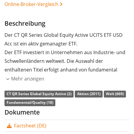
Online-Broker-Vergleich
Beschreibung
Der CT QR Series Global Equity Active UCITS ETF USD
Acc ist ein aktiv gemanagter ETF.
Der ETF investiert in Unternehmen aus Industrie- und
Schwellenländern weltweit. Die Auswahl der
enthaltenen Titel erfolgt anhand von fundamental
Kriterien. Die enthaltenen Aktien werden nach ESG-
Mehr anzeigen
Kriterien (Umwelt, Soziales und
CT QR Series Global Equity Active (2)
Aktien (2011)
Welt (669)
Unternehmensführung) gefiltert.
Fundamental/Quality (18)
Die
TER
(Gesamtkostenquote) des ETF liegt bei
0,25%
Dokumente
p.a.
. Die Dividendenerträge im ETF werden
thesauriert
Factsheet (DE)
(in den ETF reinvestiert).