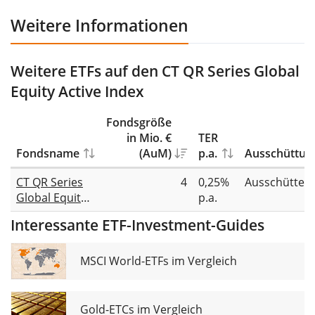
Weitere Informationen
Weitere ETFs auf den CT QR Series Global
Equity Active Index
Fondsgröße
in Mio. €
TER
Fondsname
(AuM)
p.a.
Ausschüttun
CT QR Series
4
0,25%
Ausschütten
Global Equity
p.a.
Active UCITS
Interessante ETF-Investment-Guides
ETF USD Dist
MSCI World-ETFs im Vergleich
Gold-ETCs im Vergleich