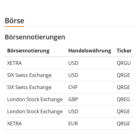
anschließend für 5€ verkauft hättest. Daher wäre in
diesem Fall der Maximum Drawdown (5€ - 10€)/10€ =
Börse
-50%.
Börsennotierungen
Die Wertentwicklungsangaben für ETFs beinhalten
Ausschüttungen (falls vorhanden).
Börsennotierung
Handelswährung
Ticker
XETRA
USD
QRGU
SIX Swiss Exchange
USD
QRGE
SIX Swiss Exchange
CHF
QRGE
London Stock Exchange
GBP
QREG
London Stock Exchange
USD
QRGE
XETRA
EUR
QRGE