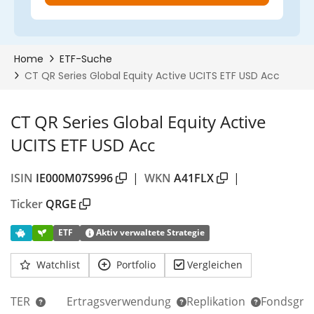
CT QR Series Global Equity Active
UCITS ETF USD Acc
ISIN
IE000M07S996
|
WKN
A41FLX
|
Ticker
QRGE
ETF
Aktiv verwaltete Strategie
Watchlist
Portfolio
Vergleichen
TER
Ertragsverwendung
Replikation
Fondsgrö