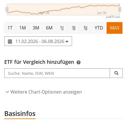
Apr '26
Jul '26
justETF.com
1T
1M
3M
6M
1J
3J
5J
YTD
MAX
11.02.2026 - 06.08.2026
ETF für Vergleich hinzufügen
Weitere Chart-Optionen anzeigen
Basisinfos