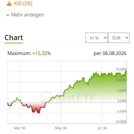
KID (DE)
Der CT QR Series Global Equity Active UCITS ETF USD
Acc ist ein kleiner ETF mit
Mehr anzeigen
84 Mio. Euro Fondsvolumen
.
Der ETF wurde
am 11. Februar 2026 in Irland
aufgelegt
.
Chart
Maximum:
+15,32%
per 06.08.2026
15.00%
10.00%
5.00%
0.00%
-5.00%
-10.00%
Mar '26
May '26
Jul '26