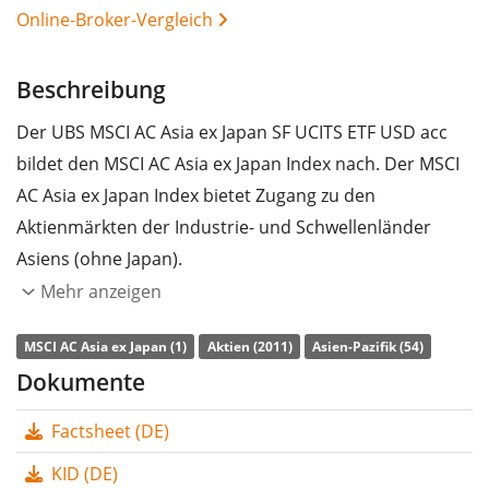
Online-Broker-Vergleich
Beschreibung
Der UBS MSCI AC Asia ex Japan SF UCITS ETF USD acc
bildet den MSCI AC Asia ex Japan Index nach. Der MSCI
AC Asia ex Japan Index bietet Zugang zu den
Aktienmärkten der Industrie- und Schwellenländer
Asiens (ohne Japan).
Mehr anzeigen
Die
TER
(Gesamtkostenquote) des ETF liegt bei
0,23%
p.a.
. Der UBS MSCI AC Asia ex Japan SF UCITS ETF USD
MSCI AC Asia ex Japan (1)
Aktien (2011)
Asien-Pazifik (54)
acc ist der einzige ETF, der den MSCI AC Asia ex Japan
Dokumente
Index nachbildet. Der ETF bildet die Wertentwicklung
Factsheet (DE)
des Index
synthetisch durch Swaps
(Finanz-
Tauschgeschäfte) nach. Die Dividendenerträge im ETF
KID (DE)