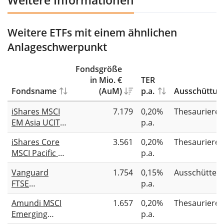
Weitere ETFs mit einem ähnlichen
Anlageschwerpunkt
Fondsgröße
in Mio. €
TER
Fondsname
(AuM)
p.a.
Ausschüttun
iShares MSCI
7.179
0,20%
Thesauriere
EM Asia UCITS
p.a.
ETF (Acc)
iShares Core
3.561
0,20%
Thesauriere
MSCI Pacific ex
p.a.
Japan UCITS
Vanguard
1.754
0,15%
Ausschütten
ETF (Acc)
FTSE
p.a.
Developed
Amundi MSCI
1.657
0,20%
Thesauriere
Asia Pacific ex
Emerging
p.a.
Japan UCITS