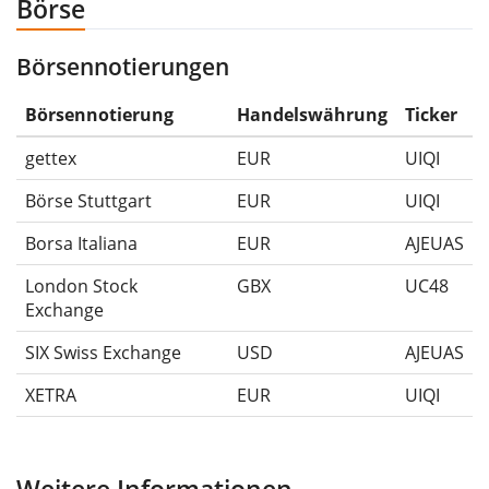
Börse
-50%.
Börsennotierungen
Die Wertentwicklungsangaben für ETFs beinhalten
Ausschüttungen (falls vorhanden).
Börsennotierung
Handelswährung
Ticker
gettex
EUR
UIQI
Börse Stuttgart
EUR
UIQI
Borsa Italiana
EUR
AJEUAS
London Stock
GBX
UC48
Exchange
SIX Swiss Exchange
USD
AJEUAS
XETRA
EUR
UIQI
Weitere Informationen