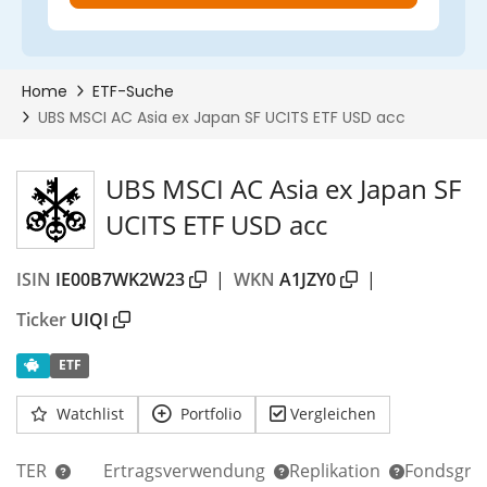
UBS MSCI AC Asia ex Japan SF
UCITS ETF USD acc
ISIN
IE00B7WK2W23
|
WKN
A1JZY0
|
Ticker
UIQI
ETF
Watchlist
Portfolio
Vergleichen
TER
Ertragsverwendung
Replikation
Fondsgrö