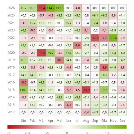
2026
+6,7
+6,9
-11,4
+14,2
+11,8
+0,9
-4,0
-0,8
0,0
0,0
0,0
0,0
2025
+0,7
+0,8
-3,7
-4,2
+5,6
+2,6
+5,0
-0,8
+6,1
+6,2
-2,9
+1,1
2024
-3,6
+5,7
+2,8
+2,0
+0,3
+5,7
-1,3
-0,4
+7,4
-1,8
-0,4
+1,8
2023
+6,5
-5,0
+1,0
-3,0
+0,9
+1,0
+4,6
-5,1
-0,2
-4,1
+3,9
+2,4
2022
-1,7
-2,7
-1,9
-0,1
-1,2
-1,5
+0,6
+2,0
-10,5
-7,7
+13,5
-2,9
2021
+5,2
+1,3
+0,7
-0,6
+0,2
+2,5
-7,6
+2,8
-2,1
+0,8
-1,5
+1,7
2020
-2,9
-2,2
-11,9
+9,7
-3,5
+7,7
+2,5
+2,7
+0,4
+2,8
+5,4
+4,2
2019
+6,9
+2,7
+3,3
+2,0
-8,0
+4,4
+0,2
-3,4
+3,0
+2,0
+1,8
+4,2
2018
+3,5
-3,2
-2,6
+2,8
+1,8
-4,5
+0,1
-0,4
-0,8
-8,9
+4,9
-3,5
2017
+4,0
+4,9
+2,3
-0,1
+1,6
-0,2
+2,4
+0,4
-0,0
+6,1
-1,2
+1,4
2016
-8,0
-0,7
+6,3
-1,1
+0,8
+3,1
+4,7
+3,1
+1,3
+0,7
-0,5
-1,3
2015
+10,0
+2,4
+4,8
+2,8
-0,5
-5,7
-4,5
-11,9
-1,7
+9,7
+0,6
-3,4
2014
-3,2
+1,1
+1,1
+0,2
+5,8
+1,9
+5,8
+2,1
-1,4
+2,4
+0,6
+0,6
2013
-1,1
+3,0
+0,2
-0,2
-0,9
-6,3
+0,2
-1,3
+3,2
+3,2
+0,3
-2,5
2012
0,0
0,0
0,0
0,0
0,0
0,0
0,0
-4,4
+4,3
-0,9
+2,7
+1,4
Jän
Feb
Mär
Apr
Mai
Jun
Jul
Aug
Sep
Okt
Nov
Dez
-15
-10
-5
0
5
10
15