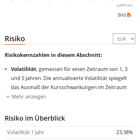
justETF.com
Bild
Risiko
Risikokennzahlen in diesem Abschnitt:
Volatilität
, gemessen für einen Zeitraum von 1, 3
und 5 Jahren. Die annualisierte Volatilität spiegelt
das Ausmaß der Kursschwankungen im Zeitraum
eines Jahres wider.
Je höher die Volatilität, desto
Mehr anzeigen
stärker hat sich der Kurs des Wertpapiers (der
Aktie, des ETF, usw.) in der Vergangenheit
Risiko im Überblick
verändert.
Wertpapiere mit höherer Volatilität
Volatilität 1 Jahr
23,38%
gelten im Allgemeinen als risikoreicher. Wir