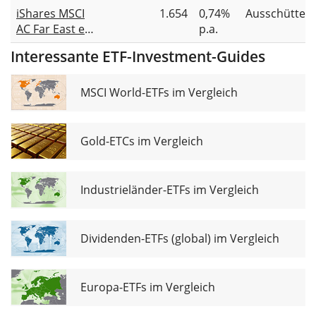
Markets Asia
ETF
iShares MSCI
1.654
0,74%
Ausschütten
UCITS ETF EUR
Distributing
AC Far East ex-
p.a.
(C)
Japan UCITS
Interessante ETF-Investment-Guides
ETF
MSCI World-ETFs im Vergleich
Gold-ETCs im Vergleich
Industrieländer-ETFs im Vergleich
Dividenden-ETFs (global) im Vergleich
Europa-ETFs im Vergleich