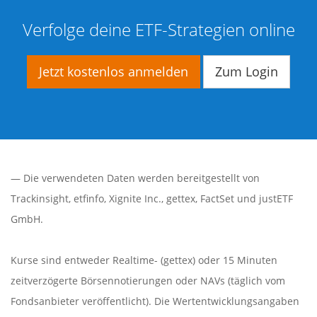
Verfolge deine ETF-Strategien online
Jetzt kostenlos anmelden
Zum Login
— Die verwendeten Daten werden bereitgestellt von
Trackinsight
,
etfinfo
,
Xignite Inc.
,
gettex
,
FactSet
und justETF
GmbH.
Kurse sind entweder Realtime- (gettex) oder 15 Minuten
zeitverzögerte Börsennotierungen oder NAVs (täglich vom
Fondsanbieter veröffentlicht). Die Wertentwicklungsangaben