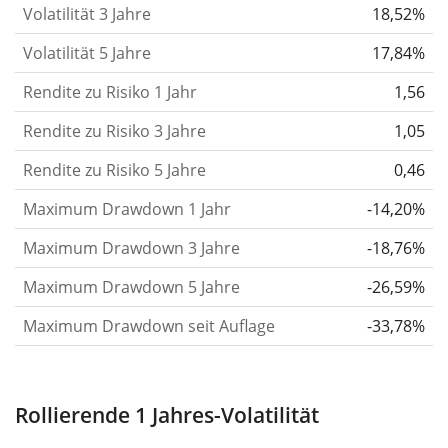
berechnen die Volatilität auf Basis der Daten der
Volatilität 3 Jahre
18,52%
letzten 1, 3 und 5 Jahre, damit du sehen kannst, ob
Volatilität 5 Jahre
17,84%
die Kursschwankungen im Laufe der Zeit stärker
Rendite zu Risiko 1 Jahr
oder schwächer wurden. Weitere Informationen
1,56
findest du in unserem Artikel:
Volatilität als
Rendite zu Risiko 3 Jahre
1,05
Risikomaß
.
Rendite zu Risiko 5 Jahre
0,46
Rendite pro Risiko
für Zeiträume von 1, 3 und 5
Maximum Drawdown 1 Jahr
-14,20%
Jahren. Diese Kennzahl ist definiert als die
annualisierte (d. h. auf einen Einjahreszeitraum
Maximum Drawdown 3 Jahre
-18,76%
umgerechnete) historische Rendite geteilt durch die
Maximum Drawdown 5 Jahre
-26,59%
historische annualisierte Volatilität.
Rendite pro
Maximum Drawdown seit Auflage
-33,78%
Risiko setzt die historische Rendite eines
Wertpapiers ins Verhältnis zu seinem
historischen Risiko
und gibt dir einen Hinweis auf
Rollierende 1 Jahres-Volatilität
das Ausmaß der Kursschwankungen, die man in
Kauf nehmen musste, um von der Rendite des