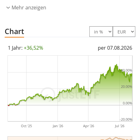
werden
thesauriert
(in den ETF reinvestiert).
Mehr anzeigen
Der UBS MSCI AC Asia ex Japan SF UCITS ETF USD acc ist
ein großer ETF mit
890 Mio. Euro Fondsvolumen
. Der
Chart
ETF wurde
am 20. August 2012 in Irland aufgelegt
.
1 Jahr:
+36,52%
per 07.08.2026
40.00%
20.00%
0.00%
-20.00%
Oct '25
Jan '26
Apr '26
Jul '26