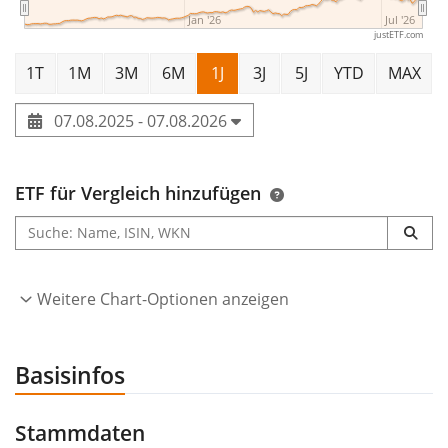
Jan '26
Jul '26
justETF.com
1T
1M
3M
6M
1J
3J
5J
YTD
MAX
07.08.2025 - 07.08.2026
ETF für Vergleich hinzufügen
Weitere Chart-Optionen anzeigen
Basisinfos
Stammdaten