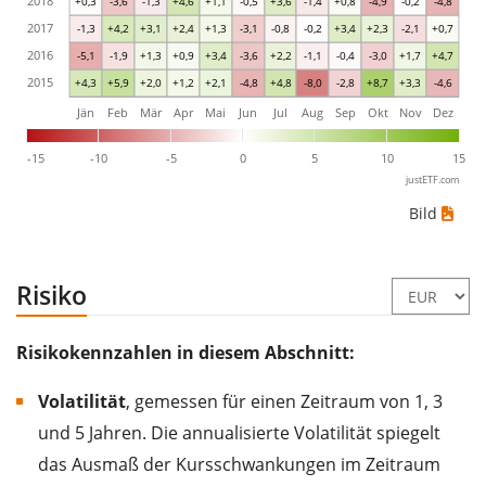
2018
+0,3
-3,6
-1,3
+4,6
+1,1
-0,5
+3,6
-1,4
+0,8
-4,9
-0,2
-4,8
2017
-1,3
+4,2
+3,1
+2,4
+1,3
-3,1
-0,8
-0,2
+3,4
+2,3
-2,1
+0,7
2016
-5,1
-1,9
+1,3
+0,9
+3,4
-3,6
+2,2
-1,1
-0,4
-3,0
+1,7
+4,7
2015
+4,3
+5,9
+2,0
+1,2
+2,1
-4,8
+4,8
-8,0
-2,8
+8,7
+3,3
-4,6
Jän
Feb
Mär
Apr
Mai
Jun
Jul
Aug
Sep
Okt
Nov
Dez
-15
-10
-5
0
5
10
15
justETF.com
Bild
Risiko
Risikokennzahlen in diesem Abschnitt:
Volatilität
, gemessen für einen Zeitraum von 1, 3
und 5 Jahren. Die annualisierte Volatilität spiegelt
das Ausmaß der Kursschwankungen im Zeitraum