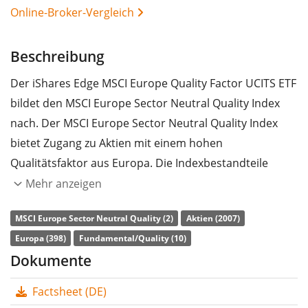
Online-Broker-Vergleich
Beschreibung
Der iShares Edge MSCI Europe Quality Factor UCITS ETF
bildet den MSCI Europe Sector Neutral Quality Index
nach. Der MSCI Europe Sector Neutral Quality Index
bietet Zugang zu Aktien mit einem hohen
Qualitätsfaktor aus Europa. Die Indexbestandteile
werden anhand von drei gleich gewichteten
Mehr anzeigen
Hauptindikatoren für die Qualität eines Unternehmens
MSCI Europe Sector Neutral Quality (2)
Aktien (2007)
gewählt. Hierzu zählen ein hoher Anteil der den
Europa (398)
Fundamental/Quality (10)
Anteilseignern zugewiesenen Unternehmensgewinne,
Dokumente
eine niedrige Verschuldung und geringe
Gewinnschwankungen im Vergleich zum Vorjahr.
Factsheet (DE)