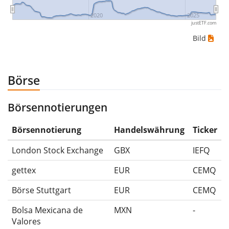
Wertpapierpreise war: 10€, 5€, 12€, 20€. In diesem
2020
2025
justETF.com
Fall hättest du den größtmöglichen Verlust erlitten,
Bild
wenn du das Wertpapier für 10€ gekauft und
anschließend für 5€ verkauft hättest. Daher wäre in
diesem Fall der Maximum Drawdown (5€ - 10€)/10€ =
Börse
-50%.
Börsennotierungen
Die Wertentwicklungsangaben für ETFs beinhalten
Ausschüttungen (falls vorhanden).
Börsennotierung
Handelswährung
Ticker
London Stock Exchange
GBX
IEFQ
gettex
EUR
CEMQ
Börse Stuttgart
EUR
CEMQ
Bolsa Mexicana de
MXN
-
Valores