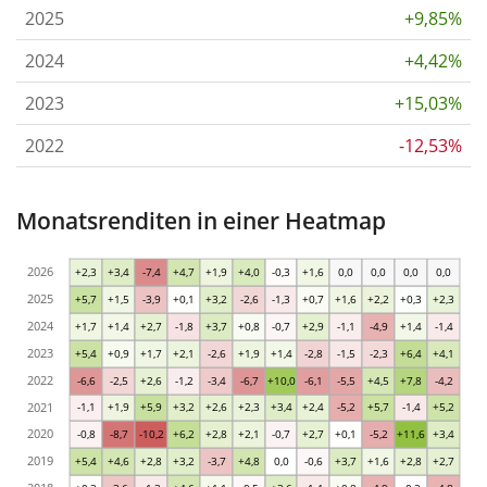
2025
+9,85%
2024
+4,42%
2023
+15,03%
2022
-12,53%
Monatsrenditen in einer Heatmap
2026
+2,3
+3,4
-7,4
+4,7
+1,9
+4,0
-0,3
+1,6
0,0
0,0
0,0
0,0
2025
+5,7
+1,5
-3,9
+0,1
+3,2
-2,6
-1,3
+0,7
+1,6
+2,2
+0,3
+2,3
2024
+1,7
+1,4
+2,7
-1,8
+3,7
+0,8
-0,7
+2,9
-1,1
-4,9
+1,4
-1,4
2023
+5,4
+0,9
+1,7
+2,1
-2,6
+1,9
+1,4
-2,8
-1,5
-2,3
+6,4
+4,1
2022
-6,6
-2,5
+2,6
-1,2
-3,4
-6,7
+10,0
-6,1
-5,5
+4,5
+7,8
-4,2
2021
-1,1
+1,9
+5,9
+3,2
+2,6
+2,3
+3,4
+2,4
-5,2
+5,7
-1,4
+5,2
2020
-0,8
-8,7
-10,2
+6,2
+2,8
+2,1
-0,7
+2,7
+0,1
-5,2
+11,6
+3,4
2019
+5,4
+4,6
+2,8
+3,2
-3,7
+4,8
0,0
-0,6
+3,7
+1,6
+2,8
+2,7