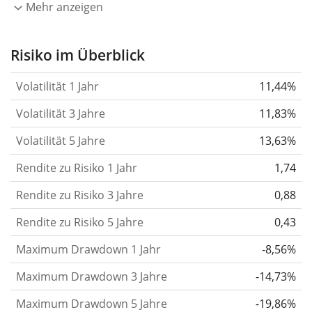
eines Jahres wider.
Je höher die Volatilität, desto
Mehr anzeigen
stärker hat sich der Kurs des Wertpapiers (der
Aktie, des ETF, usw.) in der Vergangenheit
Risiko im Überblick
verändert.
Wertpapiere mit höherer Volatilität
Volatilität 1 Jahr
11,44%
gelten im Allgemeinen als risikoreicher. Wir
berechnen die Volatilität auf Basis der Daten der
Volatilität 3 Jahre
11,83%
letzten 1, 3 und 5 Jahre, damit du sehen kannst, ob
Volatilität 5 Jahre
13,63%
die Kursschwankungen im Laufe der Zeit stärker
Rendite zu Risiko 1 Jahr
oder schwächer wurden. Weitere Informationen
1,74
findest du in unserem Artikel:
Volatilität als
Rendite zu Risiko 3 Jahre
0,88
Risikomaß
.
Rendite zu Risiko 5 Jahre
0,43
Rendite pro Risiko
für Zeiträume von 1, 3 und 5
Maximum Drawdown 1 Jahr
-8,56%
Jahren. Diese Kennzahl ist definiert als die
annualisierte (d. h. auf einen Einjahreszeitraum
Maximum Drawdown 3 Jahre
-14,73%
umgerechnete) historische Rendite geteilt durch die
Maximum Drawdown 5 Jahre
-19,86%