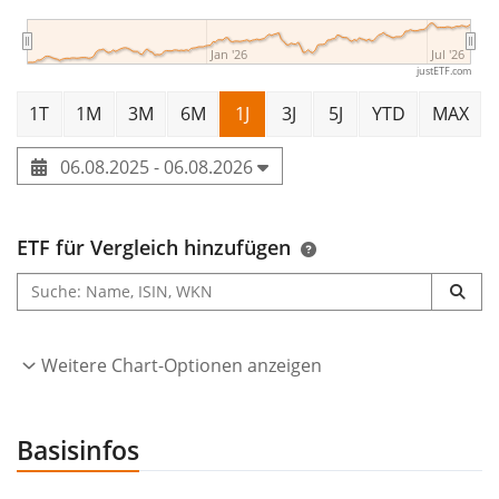
Jan '26
Jul '26
justETF.com
1T
1M
3M
6M
1J
3J
5J
YTD
MAX
06.08.2025 - 06.08.2026
ETF für Vergleich hinzufügen
Weitere Chart-Optionen anzeigen
Basisinfos