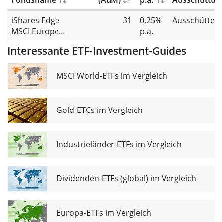
Fondsname
(AuM)
p.a.
Ausschüttun
iShares Edge
31
0,25%
Ausschütten
MSCI Europe
p.a.
Quality Factor
Interessante ETF-Investment-Guides
UCITS ETF EUR
(Dist)
MSCI World-ETFs im Vergleich
Gold-ETCs im Vergleich
Industrieländer-ETFs im Vergleich
Dividenden-ETFs (global) im Vergleich
Europa-ETFs im Vergleich