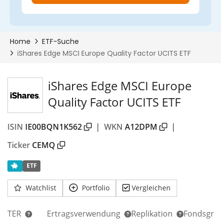
iShares Edge MSCI Europe
Quality Factor UCITS ETF
ISIN
IE00BQN1K562
|
WKN
A12DPM
|
Ticker
CEMQ
ETF
Watchlist
Portfolio
Vergleichen
TER
Ertragsverwendung
Replikation
Fondsgrö