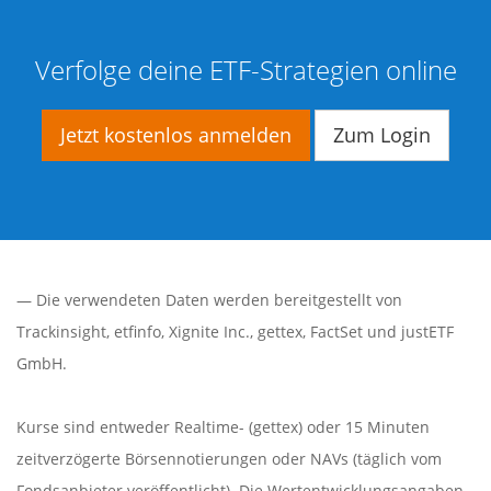
Verfolge deine ETF-Strategien online
Jetzt kostenlos anmelden
Zum Login
— Die verwendeten Daten werden bereitgestellt von
Trackinsight
,
etfinfo
,
Xignite Inc.
,
gettex
,
FactSet
und justETF
GmbH.
Kurse sind entweder Realtime- (gettex) oder 15 Minuten
zeitverzögerte Börsennotierungen oder NAVs (täglich vom
Fondsanbieter veröffentlicht). Die Wertentwicklungsangaben