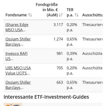
Fondsgröße
in Mio. €
TER
Fondsname
(AuM)
p.a.
Ausschüttun
iShares Edge
3.117
0,20%
Thesauriere
MSCI USA
p.a.
Value Factor
Ossiam Shiller
1.274
0,65%
Thesauriere
UCITS ETF
Barclays
p.a.
CAPE® US
Invesco RAFI
981
0,39%
Ausschütten
Sector Value
US
p.a.
TR UCITS ETF
Fundamental
1C (USD)
UBS MSCI USA
705
0,20%
Ausschütten
Value UCITS
Value UCITS
p.a.
ETF Dist
ETF USD dis
Ossiam Shiller
663
0,65%
Thesauriere
Barclays
p.a.
CAPE® US
Interessante ETF-Investment-Guides
Sector Value
TR UCITS ETF