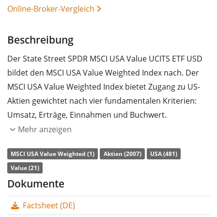
Online-Broker-Vergleich
Beschreibung
Der State Street SPDR MSCI USA Value UCITS ETF USD
bildet den MSCI USA Value Weighted Index nach. Der
MSCI USA Value Weighted Index bietet Zugang zu US-
Aktien gewichtet nach vier fundamentalen Kriterien:
Umsatz, Erträge, Einnahmen und Buchwert.
Mehr anzeigen
Die
TER
(Gesamtkostenquote) des ETF liegt bei
0,20%
p.a.
. Der State Street SPDR MSCI USA Value UCITS ETF
MSCI USA Value Weighted (1)
Aktien (2007)
USA (481)
USD ist der einzige ETF, der den MSCI USA Value
Value (21)
Weighted Index nachbildet. Der ETF bildet die
Dokumente
Wertentwicklung des Index durch
vollständige
Factsheet (DE)
Replikation
(Erwerb aller Indexbestandteile) nach. Die