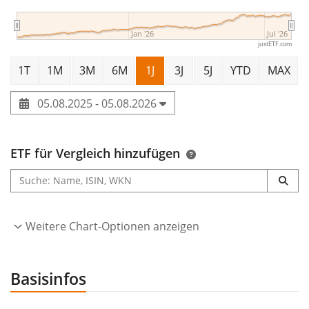
Jan '26
Jul '26
justETF.com
1T
1M
3M
6M
1J
3J
5J
YTD
MAX
05.08.2025 - 05.08.2026
ETF für Vergleich hinzufügen
Weitere Chart-Optionen anzeigen
Basisinfos