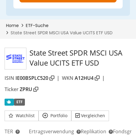
State Street SPDR MSCI USA
Value UCITS ETF USD
ISIN
IE00BSPLC520
|
WKN
A12HU4
|
Ticker
ZPRU
ETF
Watchlist
Portfolio
Vergleichen
TER
Ertragsverwendung
Replikation
Fondsgrö