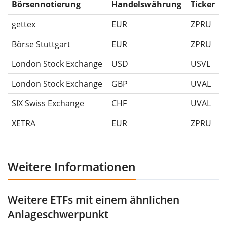
Ausschüttungen (falls vorhanden).
Börsennotierung
Handelswährung
Ticker
gettex
EUR
ZPRU
Börse Stuttgart
EUR
ZPRU
London Stock Exchange
USD
USVL
London Stock Exchange
GBP
UVAL
SIX Swiss Exchange
CHF
UVAL
XETRA
EUR
ZPRU
Weitere Informationen
Weitere ETFs mit einem ähnlichen
Anlageschwerpunkt