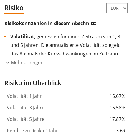
Risiko
Risikokennzahlen in diesem Abschnitt:
Volatilität
, gemessen für einen Zeitraum von 1, 3
und 5 Jahren. Die annualisierte Volatilität spiegelt
das Ausmaß der Kursschwankungen im Zeitraum
eines Jahres wider.
Je höher die Volatilität, desto
Mehr anzeigen
stärker hat sich der Kurs des Wertpapiers (der
Aktie, des ETF, usw.) in der Vergangenheit
Risiko im Überblick
verändert.
Wertpapiere mit höherer Volatilität
Volatilität 1 Jahr
15,67%
gelten im Allgemeinen als risikoreicher. Wir
berechnen die Volatilität auf Basis der Daten der
Volatilität 3 Jahre
16,58%
letzten 1, 3 und 5 Jahre, damit du sehen kannst, ob
Volatilität 5 Jahre
17,87%
die Kursschwankungen im Laufe der Zeit stärker
Rendite zu Risiko 1 Jahr
oder schwächer wurden. Weitere Informationen
3,69