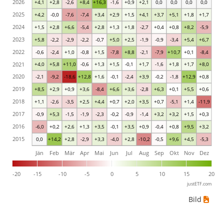
2026
+4,1
+2,8
-2,6
+8,4
+16,3
-1,6
+0,9
+2,1
0,0
0,0
0,0
0,0
2025
+4,2
-0,0
-7,6
-7,4
+3,4
+2,9
+1,5
+4,1
+3,7
+5,1
+1,8
+1,7
2024
+1,5
+2,8
+6,6
-5,4
+2,8
+1,3
+1,8
-2,7
+0,4
+0,8
+8,2
-5,9
2023
+5,8
-2,2
-2,9
-2,2
-0,7
+5,0
+2,5
-1,9
-0,9
-3,4
+5,4
+6,7
2022
-0,6
-2,4
+1,0
-0,8
+1,5
-7,8
+8,8
-2,1
-7,9
+10,7
+0,1
-8,4
2021
+4,0
+5,8
+11,0
-0,6
+1,3
+1,5
-0,1
+1,7
-1,6
+1,8
+1,7
+8,0
2020
-2,1
-9,2
-18,6
+12,8
+1,6
-0,1
-2,4
+3,9
-0,2
-1,8
+12,9
+0,8
2019
+8,5
+2,9
+0,9
+3,6
-8,4
+6,6
+3,6
-2,8
+6,3
+0,1
+5,5
+0,6
2018
+1,1
-2,6
-3,5
+2,5
+4,4
+0,7
+2,0
+3,5
+0,7
-5,1
+1,4
-11,9
2017
-0,9
+5,3
-1,5
-1,9
-2,3
-0,2
-0,9
-1,4
+3,2
+3,2
+1,5
+0,3
2016
-6,0
+0,2
+2,6
+1,3
+3,5
-0,1
+3,5
+0,9
-0,4
+0,8
+9,5
+3,2
2015
0,0
+14,2
+2,8
-2,9
+3,3
-4,0
+2,8
-10,2
-0,5
+9,6
+4,5
-5,3
Jän
Feb
Mär
Apr
Mai
Jun
Jul
Aug
Sep
Okt
Nov
Dez
-20
-15
-10
-5
0
5
10
15
20
justETF.com
Bild