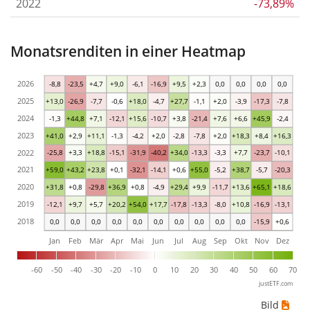
2022
-73,89%
Monatsrenditen in einer Heatmap
2026
-8,8
-23,5
+4,7
+9,0
-6,1
-16,9
+9,5
+2,3
0,0
0,0
0,0
0,0
2025
+13,0
-26,9
-7,7
-0,6
+18,0
-4,7
+27,7
-1,1
+2,0
-3,9
-17,3
-7,8
2024
-1,3
+44,8
+7,1
-12,1
+15,6
-10,7
+3,8
-21,4
+7,6
+6,6
+45,9
-2,4
2023
+41,0
+2,9
+11,1
-1,3
-4,2
+2,0
-2,8
-7,8
+2,0
+18,3
+8,4
+16,3
2022
-25,8
+3,3
+18,8
-15,1
-31,9
-40,2
+34,0
-13,3
-3,3
+7,7
-23,7
-10,1
2021
+59,0
+43,2
+23,8
+0,1
-32,1
-14,1
+0,6
+55,0
-5,2
+38,7
-5,7
-20,3
2020
+31,8
+0,8
-29,8
+36,9
+0,8
-4,9
+29,4
+9,9
-11,7
+13,6
+65,1
+18,6
2019
-12,1
+9,7
+5,7
+20,2
+54,0
+17,7
-17,8
-13,3
-8,0
+10,8
-16,9
-13,1
2018
0,0
0,0
0,0
0,0
0,0
0,0
0,0
0,0
0,0
0,0
-15,9
+0,6
Jan
Feb
Mär
Apr
Mai
Jun
Jul
Aug
Sep
Okt
Nov
Dez
-60
-50
-40
-30
-20
-10
0
10
20
30
40
50
60
70
justETF.com
Bild