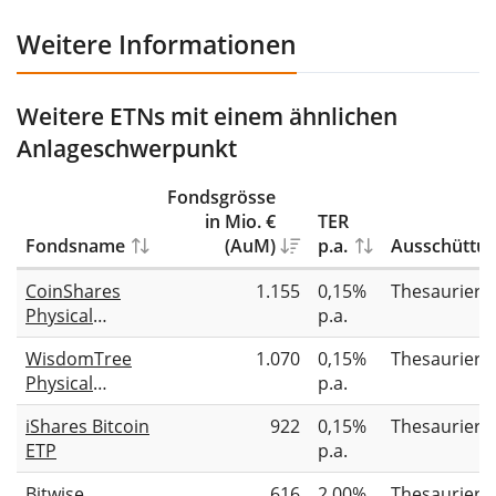
Weitere Informationen
Weitere ETNs mit einem ähnlichen
Anlageschwerpunkt
Fondsgrösse
in Mio. €
TER
Fondsname
(AuM)
p.a.
Ausschüttu
CoinShares
1.155
0,15%
Thesauriere
Physical
p.a.
Bitcoin
WisdomTree
1.070
0,15%
Thesauriere
Physical
p.a.
Bitcoin
iShares Bitcoin
922
0,15%
Thesauriere
ETP
p.a.
Bitwise
616
2,00%
Thesauriere