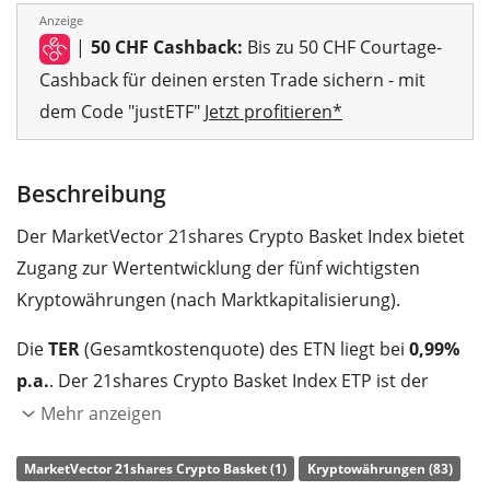
Anzeige
|
50 CHF Cashback:
Bis zu 50 CHF Courtage-
Cashback für deinen ersten Trade sichern - mit
dem Code "justETF"
Jetzt profitieren*
Beschreibung
Der MarketVector 21shares Crypto Basket Index bietet
Zugang zur Wertentwicklung der fünf wichtigsten
Kryptowährungen (nach Marktkapitalisierung).
Die
TER
(Gesamtkostenquote) des ETN liegt bei
0,99%
p.a.
. Der 21shares Crypto Basket Index ETP ist der
einzige ETN, der den MarketVector 21shares Crypto
Mehr anzeigen
Basket Index nachbildet. Der ETN bildet die
MarketVector 21shares Crypto Basket (1)
Kryptowährungen (83)
Wertentwicklung des Index durch eine