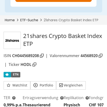
21shares Crypto Basket Index
ETP
ISIN
CH0445689208
|
Valorennummer
44568920
|
Ticker
HODL
ETN
Watchlist
Portfolio
Vergleichen
TER
Ertragsverwendung
Replikation
Fondsgrö
0,99% p.a.
Thesaurierend
Physisch
CHF 107
M