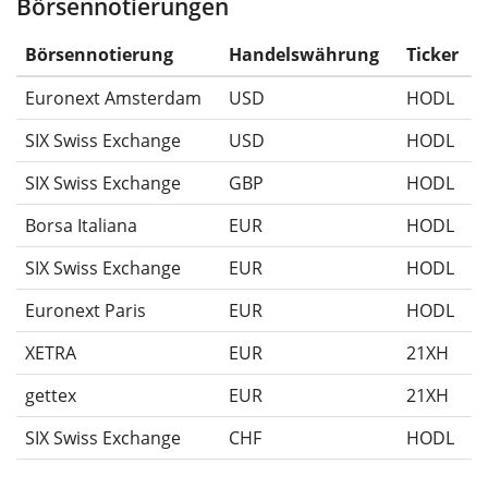
Börsennotierungen
Die Wertentwicklungsangaben für ETFs beinhalten
Ausschüttungen (falls vorhanden).
Börsennotierung
Handelswährung
Ticker
Euronext Amsterdam
USD
HODL
SIX Swiss Exchange
USD
HODL
SIX Swiss Exchange
GBP
HODL
Borsa Italiana
EUR
HODL
SIX Swiss Exchange
EUR
HODL
Euronext Paris
EUR
HODL
XETRA
EUR
21XH
gettex
EUR
21XH
SIX Swiss Exchange
CHF
HODL