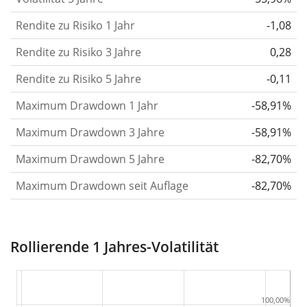
die Kursschwankungen im Laufe der Zeit stärker
Rendite zu Risiko 1 Jahr
oder schwächer wurden. Weitere Informationen
-1,08
findest du in unserem Artikel:
Volatilität als
Rendite zu Risiko 3 Jahre
0,28
Risikomass
.
Rendite zu Risiko 5 Jahre
-0,11
Rendite pro Risiko
für Zeiträume von 1, 3 und 5
Maximum Drawdown 1 Jahr
-58,91%
Jahren. Diese Kennzahl ist definiert als die
annualisierte (d. h. auf einen Einjahreszeitraum
Maximum Drawdown 3 Jahre
-58,91%
umgerechnete) historische Rendite geteilt durch die
Maximum Drawdown 5 Jahre
-82,70%
historische annualisierte Volatilität.
Rendite pro
Maximum Drawdown seit Auflage
-82,70%
Risiko setzt die historische Rendite eines
Wertpapiers ins Verhältnis zu seinem
historischen Risiko
und gibt dir einen Hinweis auf
Rollierende 1 Jahres-Volatilität
das Ausmass der Kursschwankungen, die man in
Kauf nehmen musste, um von der Rendite des
Wertpapiers zu profitieren. Wir berechnen diese
100,00%