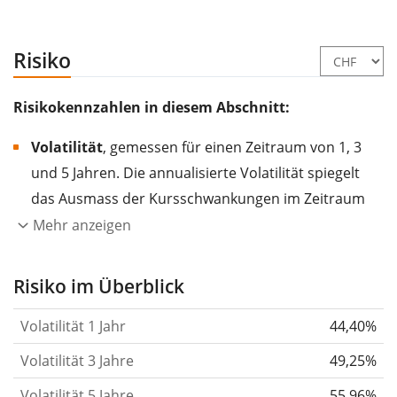
Risiko
Risikokennzahlen in diesem Abschnitt:
Volatilität
, gemessen für einen Zeitraum von 1, 3
und 5 Jahren. Die annualisierte Volatilität spiegelt
das Ausmass der Kursschwankungen im Zeitraum
eines Jahres wider.
Je höher die Volatilität, desto
Mehr anzeigen
stärker hat sich der Kurs des Wertpapiers (der
Aktie, des ETF, usw.) in der Vergangenheit
Risiko im Überblick
verändert.
Wertpapiere mit höherer Volatilität
Volatilität 1 Jahr
44,40%
gelten im Allgemeinen als risikoreicher. Wir
berechnen die Volatilität auf Basis der Daten der
Volatilität 3 Jahre
49,25%
letzten 1, 3 und 5 Jahre, damit du sehen kannst, ob
Volatilität 5 Jahre
55,96%