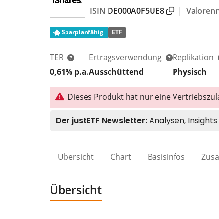
ISIN
DE000A0F5UE8
|
Valore
Sparplanfähig
ETF
TER
Ertragsverwendung
Replikation
0,61% p.a.
Ausschüttend
Physisch
Dieses Produkt hat nur eine Vertriebszula
Übersicht
Chart
Basisinfos
Zus
Übersicht