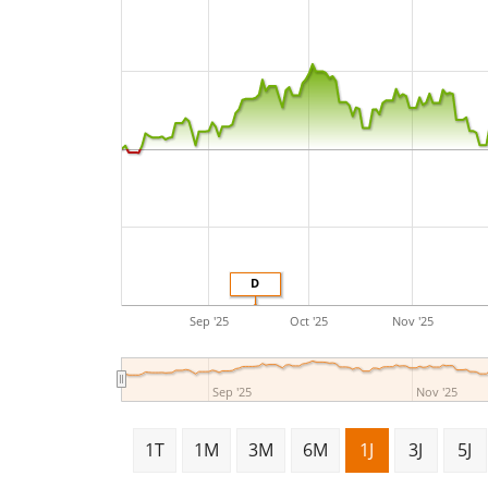
D
Sep '25
Oct '25
Nov '25
Sep '25
Nov '25
1T
1M
3M
6M
1J
3J
5J