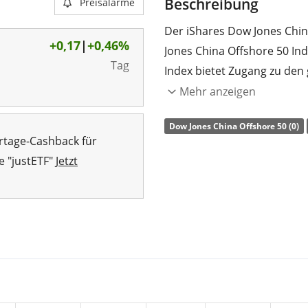
Beschreibung
Preisalarme
Der iShares Dow Jones Chin
+0,17
|
+0,46%
Jones China Offshore 50 In
Tag
Index bietet Zugang zu den
dem Festland in China gesch
Mehr anzeigen
Hongkong oder den USA ge
Dow Jones China Offshore 50 (0)
rtage-Cashback für
Die
TER
(Gesamtkostenquote
e "justETF"
Jetzt
die Wertentwicklung des I
aller Indexbestandteile) na
die Anleger
ausgeschüttet
Der iShares Dow Jones China
ETF mit
41 Mio. CHF Fond
Deutschland aufgelegt
.