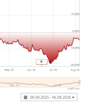
10.00%
0.00%
-10.00%
D
-20.00%
May '26
Jun '26
Jul '26
Aug '26
May '26
Jul '26
justETF.com
06.08.2025 - 06.08.2026