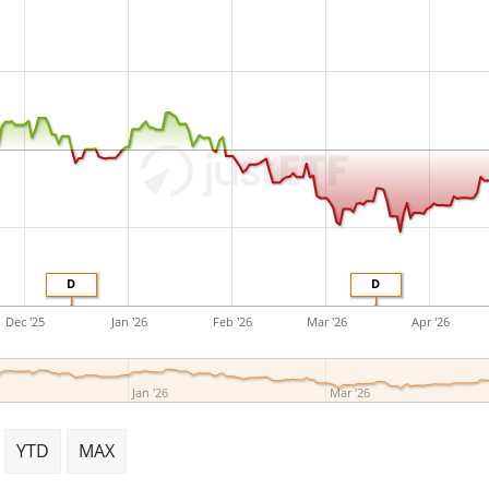
D
D
Dec '25
Jan '26
Feb '26
Mar '26
Apr '26
Jan '26
Mar '26
YTD
MAX