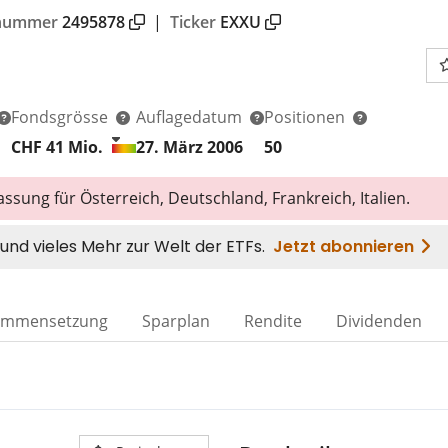
nnummer
2495878
|
Ticker
EXXU
Fondsgrösse
Auflagedatum
Positionen
CHF 41
Mio.
27. März 2006
50
ssung für Österreich, Deutschland, Frankreich, Italien.
ammensetzung
Sparplan
Rendite
Dividenden