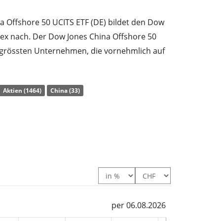
a Offshore 50 UCITS ETF (DE) bildet den Dow
dex nach. Der Dow Jones China Offshore 50
 grössten Unternehmen, die vornehmlich auf
äftstätig sind, aber an den Börsen in
handelt werden.
Aktien (1464)
China (33)
) des ETF liegt bei
0,61% p.a.
. Der ETF bildet
ndex durch
vollständige Replikation
(Erwerb
ch. Die Dividendenerträge im ETF werden an
(Mindestens jährlich).
 Offshore 50 UCITS ETF (DE) ist ein kleiner
svolumen
. Der ETF wurde
am 27. März 2006 in
per 06.08.2026